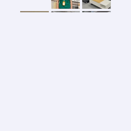
Безопасная оплата
2026 © ООО «АС ФОРОС»
УНП 691590051 выдан 20.08.2013, Минским райисполком. В торговом реестре с 20.08.2024
№724845
Вся информация на сайте – собственность интернет-магазина asforos.by.
Публикация/копирование информации с сайта без разрешения правообладателя запрещено.