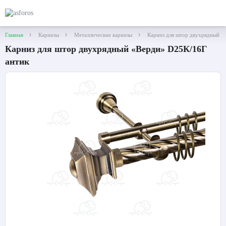
Главная
Карнизы
Металлические карнизы
Карниз для штор двухрядный «
Карниз для штор двухрядный «Верди» D25К/16Г
антик