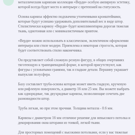
металлическим карнизам коллекции «Верди» особую ампирную эстетику,
которой всегда будет место в интерьере с претензией на статусность.
Основа карниза эффектно подхвачена утонченными кронштейнами,
которые будут успешно удерживать дополнительный вес в виде штор.
Стилистически карнизу «Верди» будет комплиментарна дорогая тяжелая
ткань, однотонная или с минималистичным принтом.
«Верди» можно использовать в классическом, эклектичном оформлении
интерьера или стиле модерн. Приемлема и некоторая строгость, которая
будет соответствовать стилю наконечника.
Он представляет собой сложную резную фигуру, в общих очертаниях
тяготеющую к трапециевидной форме, в которой присутствуют, как
фигуры с угловатыми гранями, так и гладкие детали. Вершину украшает
выпуклая полусфера.
Базу составляет труба-основа которая может иметь гладкую, крученую
или рифленую поверхность, а диаметр 16 или 25 мм. Вы можете выбрать
как однорядные, так двухрядные карнизы, позволяющие сочетать две
разновидности штор.
Труба легкая, но при этом прочная. Толщина металла - 0.6 мм.
Карнизы с диаметром 16 мм отличное решение для невысокого потолка и
декорирования окна шторами из тонкой, легкой ткани.
Для просторных помещений с высокими потолками, если у вас тяжелые