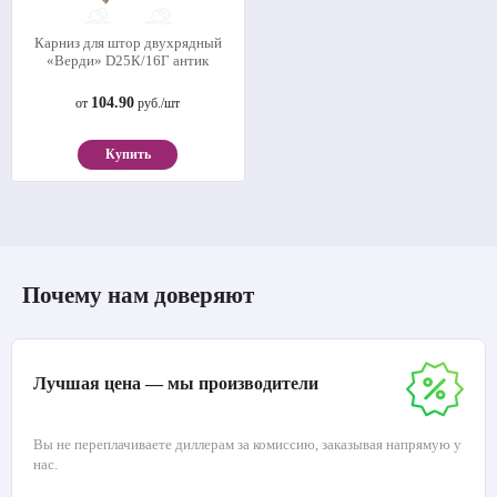
Карниз для штор двухрядный
«Верди» D25К/16Г антик
104.90
от
руб./шт
Купить
Почему нам доверяют
Лучшая цена — мы производители
Вы не переплачиваете диллерам за комиссию, заказывая напрямую у
нас.