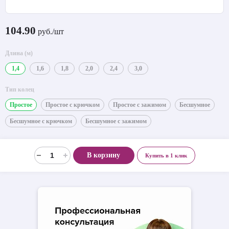
104.90
руб./шт
Длина (м)
1,4
1,6
1,8
2,0
2,4
3,0
Тип колец
Простое
Простое с крючком
Простое с зажимом
Бесшумное
Бесшумное с крючком
Бесшумное с зажимом
В корзину
Купить в 1 клик