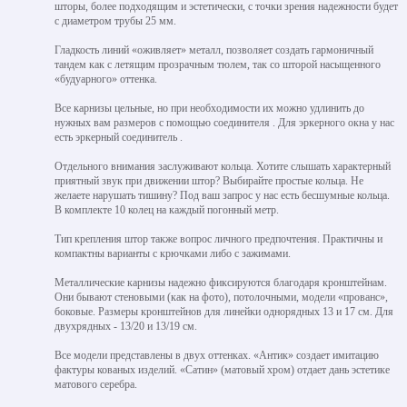
шторы, более подходящим и эстетически, с точки зрения надежности будет
с диаметром трубы 25 мм.
Гладкость линий «оживляет» металл, позволяет создать гармоничный
тандем как с летящим прозрачным тюлем, так со шторой насыщенного
«будуарного» оттенка.
Все карнизы цельные, но при необходимости их можно удлинить до
нужных вам размеров с помощью соединителя . Для эркерного окна у нас
есть эркерный соединитель .
Отдельного внимания заслуживают кольца. Хотите слышать характерный
приятный звук при движении штор? Выбирайте простые кольца. Не
желаете нарушать тишину? Под ваш запрос у нас есть бесшумные кольца.
В комплекте 10 колец на каждый погонный метр.
Тип крепления штор также вопрос личного предпочтения. Практичны и
компактны варианты с крючками либо с зажимами.
Металлические карнизы надежно фиксируются благодаря кронштейнам.
Они бывают стеновыми (как на фото), потолочными, модели «прованс»,
боковые. Размеры кронштейнов для линейки однорядных 13 и 17 см. Для
двухрядных - 13/20 и 13/19 см.
Все модели представлены в двух оттенках. «Антик» создает имитацию
фактуры кованых изделий. «Сатин» (матовый хром) отдает дань эстетике
матового серебра.