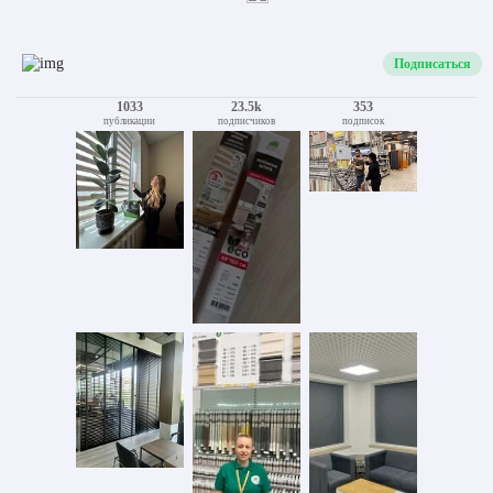
Подписаться
1033
23.5k
353
публикации
подписчиков
подписок