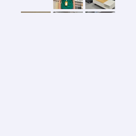
Безопасная оплата
2026 © ООО «АС ФОРОС»
УНП 691590051 выдан 20.08.2013, Минским райисполком. В торговом реестре с 20.08.2024
№724845
Вся информация на сайте – собственность интернет-магазина asforos.by.
Публикация/копирование информации с сайта без разрешения правообладателя запрещено.