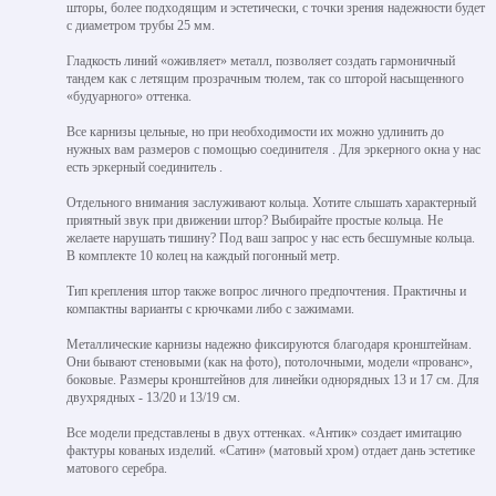
шторы, более подходящим и эстетически, с точки зрения надежности будет
с диаметром трубы 25 мм.
Гладкость линий «оживляет» металл, позволяет создать гармоничный
тандем как с летящим прозрачным тюлем, так со шторой насыщенного
«будуарного» оттенка.
Все карнизы цельные, но при необходимости их можно удлинить до
нужных вам размеров с помощью соединителя . Для эркерного окна у нас
есть эркерный соединитель .
Отдельного внимания заслуживают кольца. Хотите слышать характерный
приятный звук при движении штор? Выбирайте простые кольца. Не
желаете нарушать тишину? Под ваш запрос у нас есть бесшумные кольца.
В комплекте 10 колец на каждый погонный метр.
Тип крепления штор также вопрос личного предпочтения. Практичны и
компактны варианты с крючками либо с зажимами.
Металлические карнизы надежно фиксируются благодаря кронштейнам.
Они бывают стеновыми (как на фото), потолочными, модели «прованс»,
боковые. Размеры кронштейнов для линейки однорядных 13 и 17 см. Для
двухрядных - 13/20 и 13/19 см.
Все модели представлены в двух оттенках. «Антик» создает имитацию
фактуры кованых изделий. «Сатин» (матовый хром) отдает дань эстетике
матового серебра.