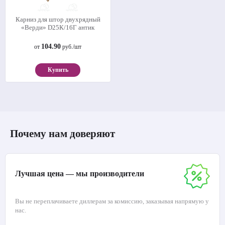
Карниз для штор двухрядный
«Верди» D25К/16Г антик
104.90
от
руб./шт
Купить
Почему нам доверяют
Лучшая цена — мы производители
Вы не переплачиваете диллерам за комиссию, заказывая напрямую у
нас.