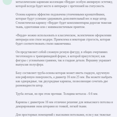
металлическим карнизам коллекции «Верди» особую ампирную эстетику,
которой всегда будет место в интерьере с претензией на статусность.
Основа карниза эффектно подхвачена утонченными кронштейнами,
которые будут успешно удерживать дополнительный вес в виде штор.
Стилистически карнизу «Верди» будет комплиментарна дорогая тяжелая
ткань, однотонная или с минималистичным принтом.
«Верди» можно использовать в классическом, эклектичном оформлении
интерьера или стиле модерн. Приемлема и некоторая строгость, которая
будет соответствовать стилю наконечника.
Он представляет собой сложную резную фигуру, в общих очертаниях
тяготеющую к трапециевидной форме, в которой присутствуют, как
фигуры с угловатыми гранями, так и гладкие детали. Вершину украшает
выпуклая полусфера.
Базу составляет труба-основа которая может иметь гладкую, крученую
или рифленую поверхность, а диаметр 16 или 25 мм. Вы можете выбрать
как однорядные, так двухрядные карнизы, позволяющие сочетать две
разновидности штор.
Труба легкая, но при этом прочная. Толщина металла - 0.6 мм.
Карнизы с диаметром 16 мм отличное решение для невысокого потолка и
декорирования окна шторами из тонкой, легкой ткани.
Для просторных помещений с высокими потолками, если у вас тяжелые