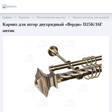
Главная
Карнизы
Металлические карнизы
Карниз для штор двухрядный «
Карниз для штор двухрядный «Верди» D25К/16Г
антик