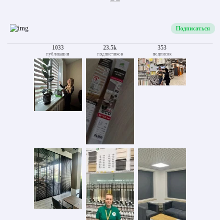
Подписаться
1033
23.5k
353
публикации
подписчиков
подписок