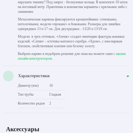
нарушать тишину? Под запрос - бесшумные кольца. В комплекте 10 штук
на погонный метр. Практичны и компактны варианты с крючками либо с
зажимами.
Металлические карнизы фиксируются кронштейнами: стеновыми,
потолочными, модели «прованс» и боковыми. Размеры для линейки
однорядных 13 и 17 см. Для двухрядных - 13/20 и 13/19 см.
Модели в трех оттенках. «Антик» создает имитацию фактуры кованых
изделий. «Сатин» - эстетика матового серебра. «Хром», с ювелирным
блеском, свойственным платине или белому золоту.
Выбрать карниз и подобрать решение для окна вы можете сами с
нашим
онлайн-конструктором
.
Характеристики
Диаметр (мм)
16
Тип трубы
Гладкая
Количество рядов
2
Аксессуары