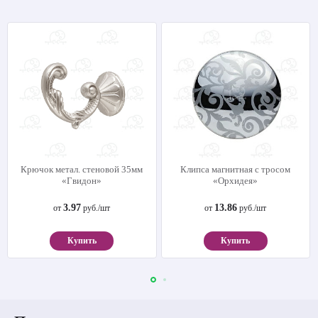
Крючок метал. стеновой 35мм
Клипса магнитная с тросом
«Гвидон»
«Орхидея»
3.97
13.86
от
руб./шт
от
руб./шт
Купить
Купить