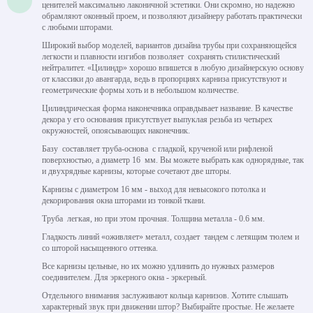
ценителей максимально лаконичной эстетики. Они скромно, но надежно
обрамляют оконный проем, и позволяют дизайнеру работать практически
с любыми шторами.
Широкий выбор моделей, вариантов дизайна трубы при сохраняющейся
легкости и плавности изгибов позволяет сохранять стилистический
нейтралитет. «Цилиндр» хорошо впишется в любую дизайнерскую основу
от классики до авангарда, ведь в пропорциях карниза присутствуют и
геометрические формы хоть и в небольшом количестве.
Цилиндрическая форма наконечника оправдывает название. В качестве
декора у его основания присутствует выпуклая резьба из четырех
окружностей, опоясывающих наконечник.
Базу составляет труба-основа с гладкой, крученой или рифленой
поверхностью, а диаметр 16 мм. Вы можете выбрать как однорядные, так
и двухрядные карнизы, которые сочетают две шторы.
Карнизы с диаметром 16 мм - выход для невысокого потолка и
декорирования окна шторами из тонкой ткани.
Труба легкая, но при этом прочная. Толщина металла - 0.6 мм.
Гладкость линий «оживляет» металл, создает тандем с летящим тюлем и
со шторой насыщенного оттенка.
Все карнизы цельные, но их можно удлинить до нужных размеров
соединителем. Для эркерного окна - эркерный.
Отдельного внимания заслуживают кольца карнизов. Хотите слышать
характерный звук при движении штор? Выбирайте простые. Не желаете