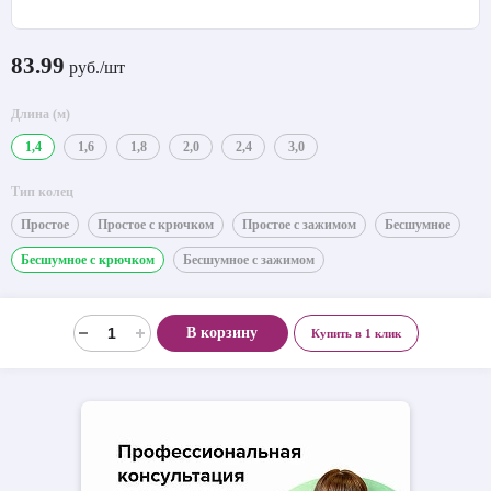
83.99
руб./шт
Длина (м)
1,4
1,6
1,8
2,0
2,4
3,0
Тип колец
Простое
Простое с крючком
Простое с зажимом
Бесшумное
Бесшумное с крючком
Бесшумное с зажимом
В корзину
Купить в 1 клик