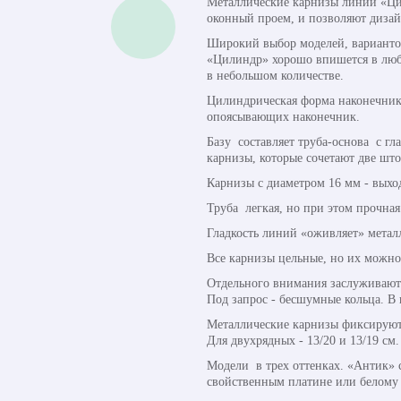
Металлические карнизы линии «Ци
оконный проем, и позволяют дизай
Широкий выбор моделей, вариантов
«Цилиндр» хорошо впишется в любу
в небольшом количестве.
Цилиндрическая форма наконечника 
опоясывающих наконечник.
Базу составляет труба-основа с г
карнизы, которые сочетают две шт
Карнизы с диаметром 16 мм - выхо
Труба легкая, но при этом прочная
Гладкость линий «оживляет» метал
Все карнизы цельные, но их можно
Отдельного внимания заслуживают 
Под запрос - бесшумные кольца. В
Металлические карнизы фиксируют
Для двухрядных - 13/20 и 13/19 см.
Модели в трех оттенках. «Антик» 
свойственным платине или белому 