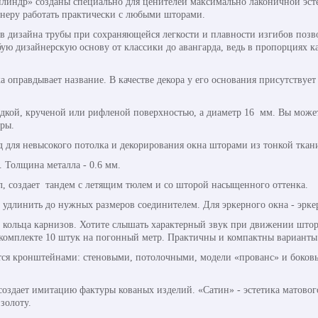
линдр» созданы специально для ценителей максимально лаконичной эст
неру работать практически с любыми шторами.
 дизайна трубы при сохраняющейся легкости и плавности изгибов позво
ю дизайнерскую основу от классики до авангарда, ведь в пропорциях к
оправдывает название. В качестве декора у его основания присутствует
ладкой, крученой или рифленой поверхностью, а диаметр 16 мм. Вы может
оры.
д для невысокого потолка и декорирования окна шторами из тонкой ткан
. Толщина металла - 0.6 мм.
л, создает тандем с летящим тюлем и со шторой насыщенного оттенка.
 удлинить до нужных размеров соединителем. Для эркерного окна - эрке
кольца карнизов. Хотите слышать характерный звук при движении штор
 комплекте 10 штук на погонный метр. Практичны и компактны варианты
ся кронштейнами: стеновыми, потолочными, модели «прованс» и боковы
создает имитацию фактуры кованых изделий. «Сатин» - эстетика матовог
золоту.