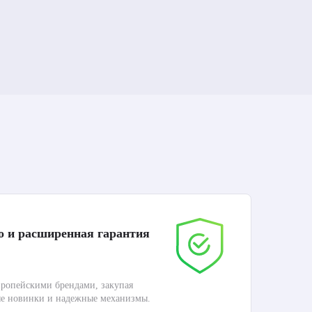
о и расширенная гарантия
До
ропейскими брендами, закупая
Дос
ые новинки и надежные механизмы.
Раб