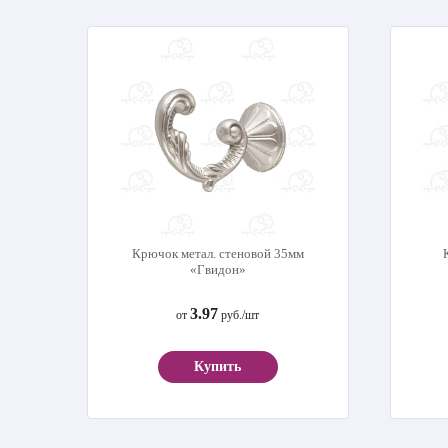
Крючок метал. стеновой 35мм
«Гвидон»
3.97
от
руб./шт
Купить