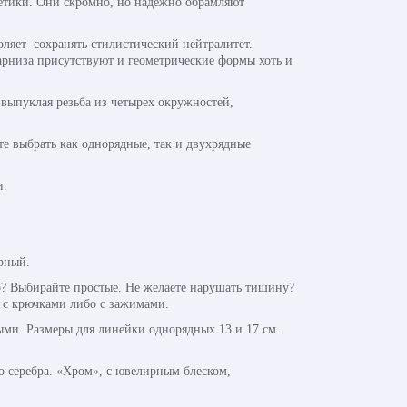
етики. Они скромно, но надежно обрамляют
ляет сохранять стилистический нейтралитет.
арниза присутствуют и геометрические формы хоть и
 выпуклая резьба из четырех окружностей,
е выбрать как однорядные, так и двухрядные
и.
рный.
? Выбирайте простые. Не желаете нарушать тишину?
 с крючками либо с зажимами.
ми. Размеры для линейки однорядных 13 и 17 см.
о серебра. «Хром», с ювелирным блеском,