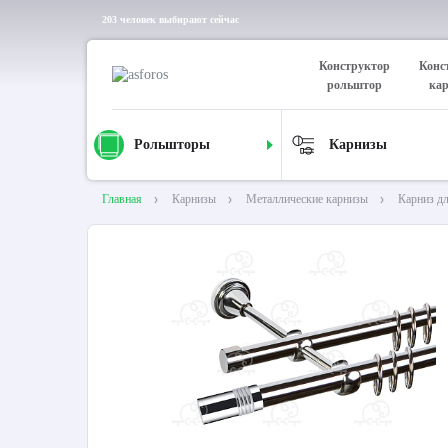
203 человек выбирают сейчас
Конструктор
Конс
рольштор
ка
Рольшторы
Карнизы
Главная
Карнизы
Металлические карнизы
Карниз д