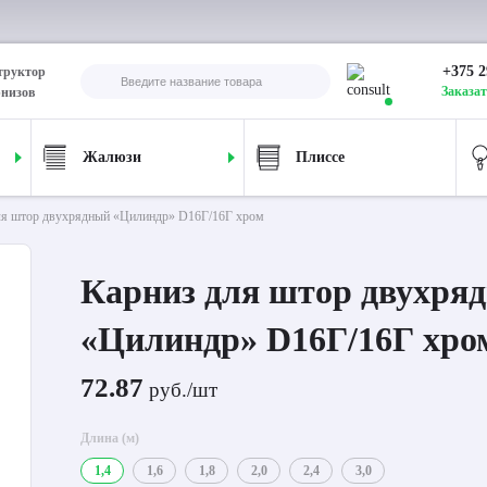
+375 2
труктор
Заказат
рнизов
Жалюзи
Плиссе
ля штор двухрядный «Цилиндр» D16Г/16Г хром
Карниз для штор двухря
«Цилиндр» D16Г/16Г хро
72.87
руб./шт
Длина (м)
1,4
1,6
1,8
2,0
2,4
3,0