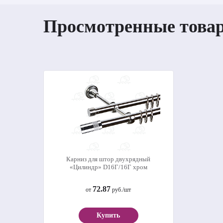
Просмотренные това
Карниз для штор двухрядный
«Цилиндр» D16Г/16Г хром
72.87
от
руб./шт
Купить