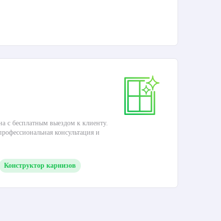
П
Ка
на с бесплатным выездом к клиенту.
Это
 профессиональная консультация и
кар
Конструктор карнизов
М