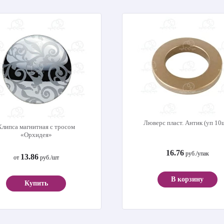
Люверс пласт. Антик (уп 10
Клипса магнитная с тросом
«Орхидея»
16.76
руб./упак
13.86
от
руб./шт
В корзину
Купить