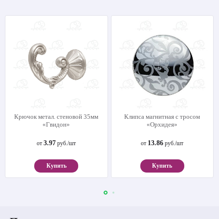
Крючок метал. стеновой 35мм
Клипса магнитная с тросом
«Гвидон»
«Орхидея»
3.97
13.86
от
руб./шт
от
руб./шт
Купить
Купить