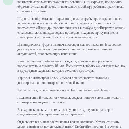
ценителей максимально лаконичной эстетики. Они скромно, но надежно
обрамляют оконный проем, и позволяют дизайнеру работать практически
с любыми шторами.
Широкий выбор моделей, вариантов дизайна трубы при сохраняющейся
легкости и плавности изгибов позволяет сохранять стилистический
нейтралитет. «Цилиндр» хорошо впишется в любую дизайнерскую основу
от классики до авангарда, ведь в пропорциях карниза присутствуют и
геометрические формы хоть и в небольшом количестве.
Цилиндрическая форма наконечника оправдывает название. В качестве
декора у его основания присутствует выпуклая резьба из четырех
окружностей, опоясывающих наконечник.
Базу составляет труба-основа с гладкой, крученой или рифленой
поверхностью, а диаметр 16 мм. Вы можете выбрать как однорядные, так
и двухрядные карнизы, которые сочетают две шторы.
Карнизы с диаметром 16 мм - выход для невысокого потолка и
декорирования окна шторами из тонкой ткани.
Труба легкая, но при этом прочная. Толщина металла - 0.6 мм.
Гладкость линий «оживляет» металл, создает тандем с летящим тюлем и
со шторой насыщенного оттенка.
Все карнизы цельные, но их можно удлинить до нужных размеров
соединителем. Для эркерного окна - эркерный.
Отдельного внимания заслуживают кольца карнизов. Хотите слышать
характерный звук при движении штор? Выбирайте простые. Не желаете