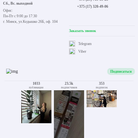
Сб., Вс. выходной
+375 (17) 320-49-06
Офис:
Пн-Пт с 9:00 до 17:30
г. Минск, ул.Кедышко 26Б, оф. 104
Заказать звонок
Telegram
Viber
Подписаться
1033
23.5k
353
публикации
подписчиков
подписок