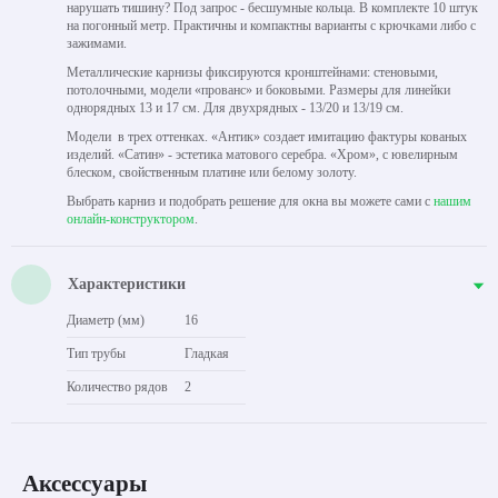
нарушать тишину? Под запрос - бесшумные кольца. В комплекте 10 штук
на погонный метр. Практичны и компактны варианты с крючками либо с
зажимами.
Металлические карнизы фиксируются кронштейнами: стеновыми,
потолочными, модели «прованс» и боковыми. Размеры для линейки
однорядных 13 и 17 см. Для двухрядных - 13/20 и 13/19 см.
Модели в трех оттенках. «Антик» создает имитацию фактуры кованых
изделий. «Сатин» - эстетика матового серебра. «Хром», с ювелирным
блеском, свойственным платине или белому золоту.
Выбрать карниз и подобрать решение для окна вы можете сами с
нашим
онлайн-конструктором
.
Характеристики
Диаметр (мм)
16
Тип трубы
Гладкая
Количество рядов
2
Аксессуары