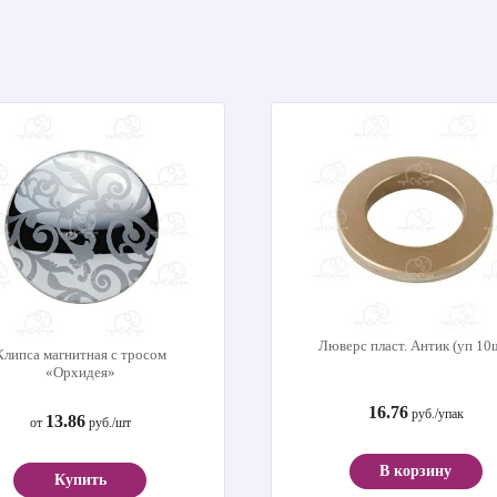
Люверс пласт. Антик (уп 10
Клипса магнитная с тросом
«Орхидея»
16.76
руб./упак
13.86
от
руб./шт
В корзину
Купить