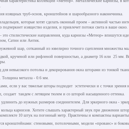
чная характеристика коллекции «Метеор». Металлические карнизы, в кот
.
ания изящных труб-основ, кронштейнов и шарообразного наконечника.
владельцев, которые хотят сделать оконный проем – активной частью ин
о подчеркнет изящество изделия, и привлечет потоки света в ваше окно.
 – это стилистические направления, куда карнизы «Метеор» впишутся ид
ром, Сатин или Антик.
ружевной шар, сотканный из ювелирно точного сцепления множества ма
адкой, крученой или рифленой поверхностью, а диаметр 16 или 25 мм. В
оры.
д для невысокого потолка и декорирования окна шторами из тонкой ткан
. Толщина металла - 0.6 мм.
ми, если у вас тяжелые шторы подходит эстетически и с точки зрения 
л, создает тандем с летящим тюлем и со шторой насыщенного оттенка.
 удлинить до нужных размеров соединителем. Для эркерного окна - эрке
кольца карнизов. Хотите слышать характерный звук при движении штор
 комплекте 10 штук на погонный метр. Практичны и компактны варианты
ся кронштейнами: стеновыми, потолочными, модели «прованс» и боковы