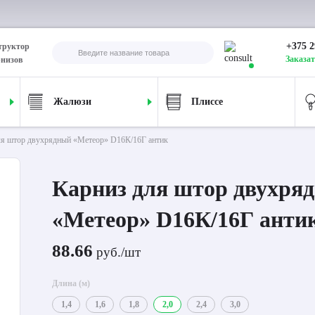
+375 2
труктор
Заказат
рнизов
Жалюзи
Плиссе
ля штор двухрядный «Метеор» D16К/16Г антик
Карниз для штор двухря
«Метеор» D16К/16Г анти
88.66
руб./шт
Длина (м)
1,4
1,6
1,8
2,0
2,4
3,0