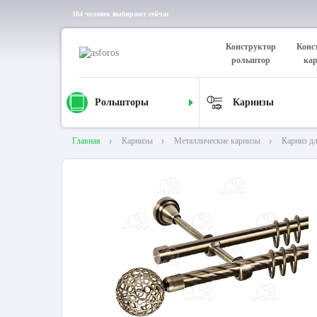
184 человек выбирают сейчас
Конструктор
Конс
рольштор
ка
Рольшторы
Карнизы
Главная
Карнизы
Металлические карнизы
Карниз д