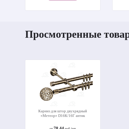
Просмотренные това
Карниз для штор двухрядный
«Метеор» D16К/16Г антик
78.44
от
руб./шт