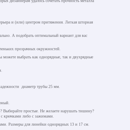
орых дизайнерам удалось сочетать прочность металла
терьера и (или) центром притяжения. Легкая шторная
еально. А подобрать оптимальный вариант для вас
леньких прозрачных окружностей.
ы можете выбрать как однорядные, так и двухрядные
и.
надежности диаметр трубы 25 мм.
рный.
? Выбирайте простые. Не желаете нарушать тишину?
 с крючками либо с зажимами.
ми. Размеры для линейки однорядных 13 и 17 см.