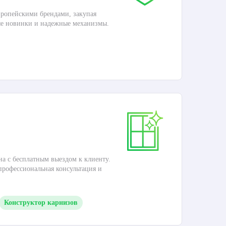
ропейскими брендами, закупая
Дос
ые новинки и надежные механизмы.
Раб
П
Ка
на с бесплатным выездом к клиенту.
Это
 профессиональная консультация и
кар
Конструктор карнизов
М