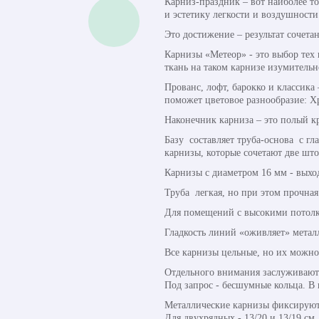
Карниз-праздник – вот наиболее то
и эстетику легкости и воздушности
Это достижение – результат сочет
Карнизы «Метеор» - это выбор тех 
ткань на таком карнизе изумительн
Прованс, лофт, барокко и классика
поможет цветовое разнообразие: Х
Наконечник карниза – это полый к
Базу составляет труба-основа с гл
карнизы, которые сочетают две шт
Карнизы с диаметром 16 мм - выхо
Труба легкая, но при этом прочная
Для помещений с высокими потолка
Гладкость линий «оживляет» метал
Все карнизы цельные, но их можно
Отдельного внимания заслуживают 
Под запрос - бесшумные кольца. В
Металлические карнизы фиксируют
Для двухрядных - 13/20 и 13/19 см.