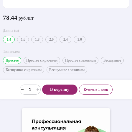
78.44
руб./шт
Длина (м)
1,4
1,6
1,8
2,0
2,4
3,0
Тип колец
Простое
Простое с крючком
Простое с зажимом
Бесшумное
Бесшумное с крючком
Бесшумное с зажимом
В корзину
Купить в 1 клик