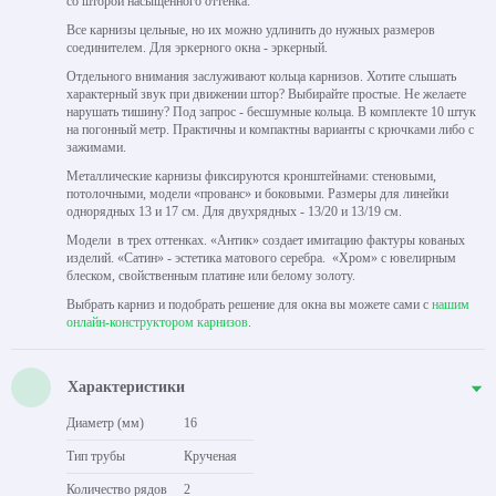
со шторой насыщенного оттенка.
Все карнизы цельные, но их можно удлинить до нужных размеров
соединителем. Для эркерного окна - эркерный.
Отдельного внимания заслуживают кольца карнизов. Хотите слышать
характерный звук при движении штор? Выбирайте простые. Не желаете
нарушать тишину? Под запрос - бесшумные кольца. В комплекте 10 штук
на погонный метр. Практичны и компактны варианты с крючками либо с
зажимами.
Металлические карнизы фиксируются кронштейнами: стеновыми,
потолочными, модели «прованс» и боковыми. Размеры для линейки
однорядных 13 и 17 см. Для двухрядных - 13/20 и 13/19 см.
Модели в трех оттенках. «Антик» создает имитацию фактуры кованых
изделий. «Сатин» - эстетика матового серебра. «Хром» с ювелирным
блеском, свойственным платине или белому золоту.
Выбрать карниз и подобрать решение для окна вы можете сами с
нашим
онлайн-конструктором карнизов
.
Характеристики
Диаметр (мм)
16
Тип трубы
Крученая
Количество рядов
2