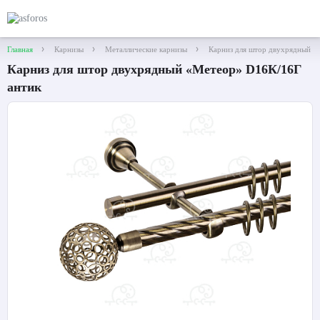
Главная
Карнизы
Металлические карнизы
Карниз для штор двухрядный «
Карниз для штор двухрядный «Метеор» D16К/16Г
антик