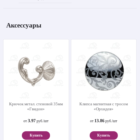
Аксессуары
Крючок метал. стеновой 35мм
Клипса магнитная с тросом
«Гвидон»
«Орхидея»
3.97
13.86
от
руб./шт
от
руб./шт
Купить
Купить