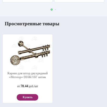
Просмотренные товары
Карниз для штор двухрядный
«Метеор» D16К/16Г антик
78.44
от
руб./шт
Купить