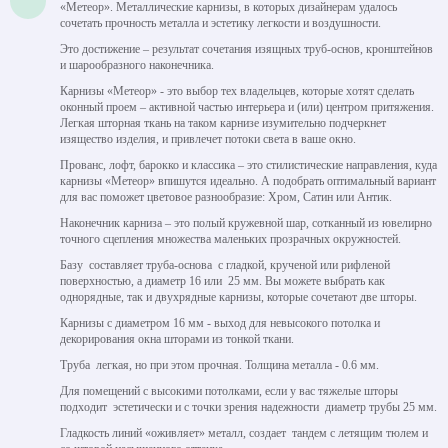
«Метеор». Металлические карнизы, в которых дизайнерам удалось
сочетать прочность металла и эстетику легкости и воздушности.
Это достижение – результат сочетания изящных труб-основ, кронштейнов
и шарообразного наконечника.
Карнизы «Метеор» - это выбор тех владельцев, которые хотят сделать
оконный проем – активной частью интерьера и (или) центром притяжения.
Легкая шторная ткань на таком карнизе изумительно подчеркнет
изящество изделия, и привлечет потоки света в ваше окно.
Прованс, лофт, барокко и классика – это стилистические направления, куда
карнизы «Метеор» впишутся идеально. А подобрать оптимальный вариант
для вас поможет цветовое разнообразие: Хром, Сатин или Антик.
Наконечник карниза – это полый кружевной шар, сотканный из ювелирно
точного сцепления множества маленьких прозрачных окружностей.
Базу составляет труба-основа с гладкой, крученой или рифленой
поверхностью, а диаметр 16 или 25 мм. Вы можете выбрать как
однорядные, так и двухрядные карнизы, которые сочетают две шторы.
Карнизы с диаметром 16 мм - выход для невысокого потолка и
декорирования окна шторами из тонкой ткани.
Труба легкая, но при этом прочная. Толщина металла - 0.6 мм.
Для помещений с высокими потолками, если у вас тяжелые шторы
подходит эстетически и с точки зрения надежности диаметр трубы 25 мм.
Гладкость линий «оживляет» металл, создает тандем с летящим тюлем и