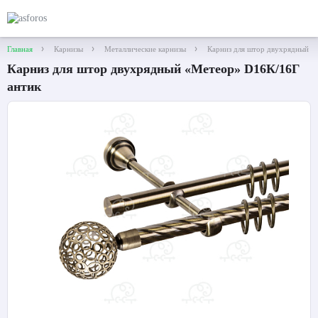
Главная
Карнизы
Металлические карнизы
Карниз для штор двухрядный «
Карниз для штор двухрядный «Метеор» D16К/16Г
антик