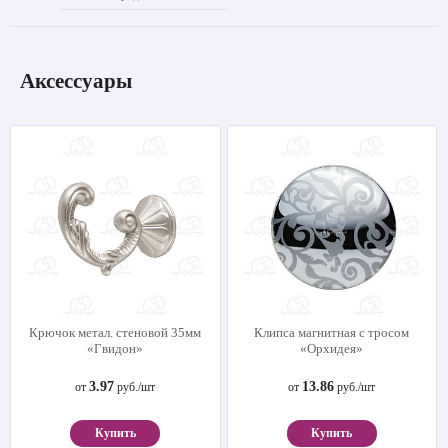
Аксессуары
Крючок метал. стеновой 35мм
Клипса магнитная с тросом
«Гвидон»
«Орхидея»
3.97
13.86
от
руб./шт
от
руб./шт
Купить
Купить