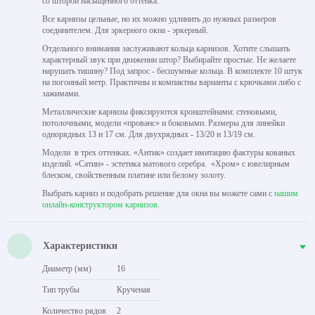
со шторой насыщенного оттенка.
Все карнизы цельные, но их можно удлинить до нужных размеров
соединителем. Для эркерного окна - эркерный.
Отдельного внимания заслуживают кольца карнизов. Хотите слышать
характерный звук при движении штор? Выбирайте простые. Не желаете
нарушать тишину? Под запрос - бесшумные кольца. В комплекте 10 штук
на погонный метр. Практичны и компактны варианты с крючками либо с
зажимами.
Металлические карнизы фиксируются кронштейнами: стеновыми,
потолочными, модели «прованс» и боковыми. Размеры для линейки
однорядных 13 и 17 см. Для двухрядных - 13/20 и 13/19 см.
Модели в трех оттенках. «Антик» создает имитацию фактуры кованых
изделий. «Сатин» - эстетика матового серебра. «Хром» с ювелирным
блеском, свойственным платине или белому золоту.
Выбрать карниз и подобрать решение для окна вы можете сами с
нашим
онлайн-конструктором карнизов
.
Характеристики
Диаметр (мм)
16
Тип трубы
Крученая
Количество рядов
2