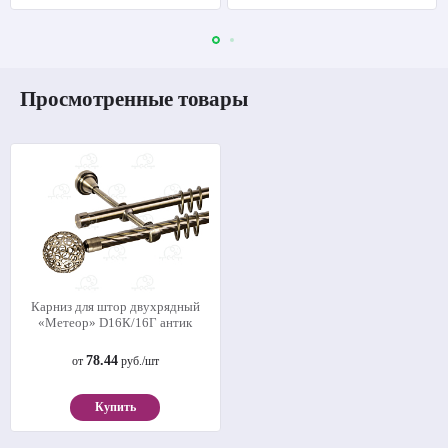
Просмотренные товары
Карниз для штор двухрядный
«Метеор» D16К/16Г антик
78.44
от
руб./шт
Купить