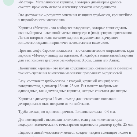
«Метеор». Металлические карнизы, в которых дизайнерам удалось
сочетать прочность металла и эстетику легкости и воздушности.
Это достижение – результат сочетания изящных труб-основ, кронштейнов
и шарообразного наконечника.
Карнизы «Метеор» - это выбор тех владельцев, которые хотят сделать
оконный проем – активной частью интерьера и (или) центром притяжения.
Легкая шторная ткань на таком карнизе изумительно подчеркнет
изящество изделия, и привлечет потоки света в ваше окно.
Прованс, лофт, барокко и классика – это стилистические направления, куда
карнизы «Метеор» впишутся идеально. А подобрать оптимальный вариант
для вас поможет цветовое разнообразие: Хром, Сатин или Антик.
Наконечник карниза – это полый кружевной шар, сотканный из ювелирно
точного сцепления множества маленьких прозрачных окружностей.
Базу составляет труба-основа с гладкой, крученой или рифленой
поверхностью, а диаметр 16 или 25 мм. Вы можете выбрать как
однорядные, так и двухрядные карнизы, которые сочетают две шторы.
Карнизы с диаметром 16 мм - выход для невысокого потолка и
декорирования окна шторами из тонкой ткани.
Труба легкая, но при этом прочная. Толщина металла - 0.6 мм.
Для помещений с высокими потолками, если у вас тяжелые шторы
подходит эстетически и с точки зрения надежности диаметр трубы 25 мм.
Гладкость линий «оживляет» металл, создает тандем с летящим тюлем и