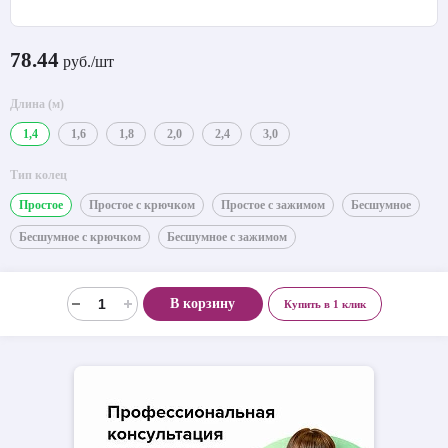
78.44
руб./шт
Длина (м)
1,4
1,6
1,8
2,0
2,4
3,0
Тип колец
Простое
Простое с крючком
Простое с зажимом
Бесшумное
Бесшумное с крючком
Бесшумное с зажимом
В корзину
Купить в 1 клик