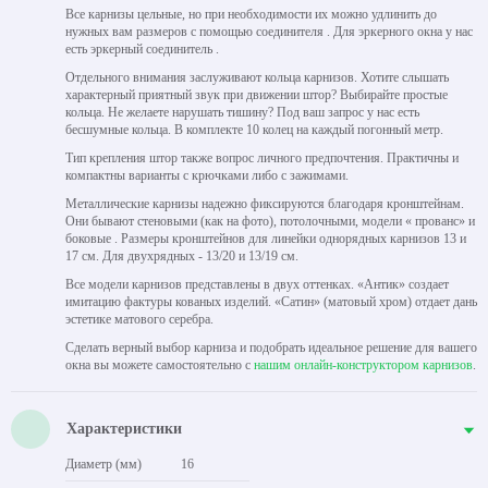
Все карнизы цельные, но при необходимости их можно удлинить до
нужных вам размеров с помощью соединителя . Для эркерного окна у нас
есть эркерный соединитель .
Отдельного внимания заслуживают кольца карнизов. Хотите слышать
характерный приятный звук при движении штор? Выбирайте простые
кольца. Не желаете нарушать тишину? Под ваш запрос у нас есть
бесшумные кольца. В комплекте 10 колец на каждый погонный метр.
Тип крепления штор также вопрос личного предпочтения. Практичны и
компактны варианты с крючками либо с зажимами.
Металлические карнизы надежно фиксируются благодаря кронштейнам.
Они бывают стеновыми (как на фото), потолочными, модели « прованс» и
боковые . Размеры кронштейнов для линейки однорядных карнизов 13 и
17 см. Для двухрядных - 13/20 и 13/19 см.
Все модели карнизов представлены в двух оттенках. «Антик» создает
имитацию фактуры кованых изделий. «Сатин» (матовый хром) отдает дань
эстетике матового серебра.
Сделать верный выбор карниза и подобрать идеальное решение для вашего
окна вы можете самостоятельно с
нашим онлайн-конструктором карнизов
.
Характеристики
Диаметр (мм)
16