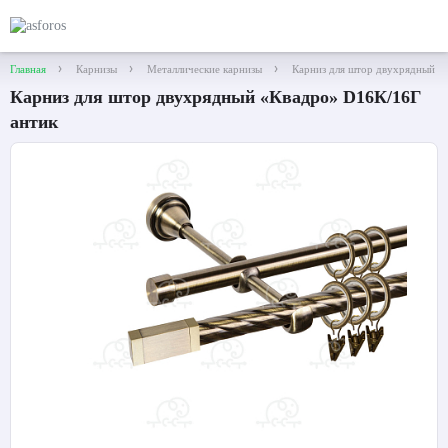
Главная
Карнизы
Металлические карнизы
Карниз для штор двухрядный «
Карниз для штор двухрядный «Квадро» D16К/16Г
антик