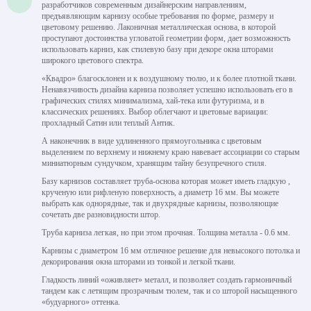
разработчиков современным дизайнерским направлениям,
предъявляющим карнизу особые требования по форме, размеру и
цветовому решению. Лаконичная металлическая основа, в которой
проступают достоинства угловатой геометрии форм, дает возможность
использовать карниз, как стилевую базу при декоре окна шторами
широкого цветового спектра.
«Квадро» благосклонен и к воздушному тюлю, и к более плотной ткани.
Ненавязчивость дизайна карниза позволяет успешно использовать его в
графических стилях минимализма, хай-тека или футуризма, и в
классических решениях. Выбор облегчают и цветовые вариации:
прохладный Сатин или теплый Антик.
А наконечник в виде удлиненного прямоугольника с цветовым
выделением по верхнему и нижнему краю навевает ассоциации со старым
миниатюрным сундучком, хранящим тайну безупречного стиля.
Базу карнизов составляет труба-основа которая может иметь гладкую ,
крученую или рифленую поверхность, а диаметр 16 мм. Вы можете
выбрать как однорядные, так и двухрядные карнизы, позволяющие
сочетать две разновидности штор.
Труба карниза легкая, но при этом прочная. Толщина металла - 0.6 мм.
Карнизы с диаметром 16 мм отличное решение для невысокого потолка и
декорирования окна шторами из тонкой и легкой ткани.
Гладкость линий «оживляет» металл, и позволяет создать гармоничный
тандем как с летящим прозрачным тюлем, так и со шторой насыщенного
«будуарного» оттенка.