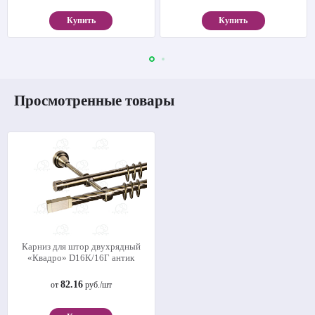
Купить
Купить
Просмотренные товары
Карниз для штор двухрядный
«Квадро» D16К/16Г антик
82.16
от
руб./шт