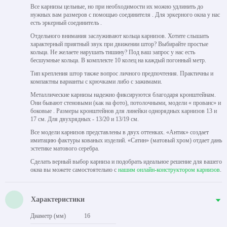
Все карнизы цельные, но при необходимости их можно удлинить до
нужных вам размеров с помощью соединителя . Для эркерного окна у нас
есть эркерный соединитель .
Отдельного внимания заслуживают кольца карнизов. Хотите слышать
характерный приятный звук при движении штор? Выбирайте простые
кольца. Не желаете нарушать тишину? Под ваш запрос у нас есть
бесшумные кольца. В комплекте 10 колец на каждый погонный метр.
Тип крепления штор также вопрос личного предпочтения. Практичны и
компактны варианты с крючками либо с зажимами.
Металлические карнизы надежно фиксируются благодаря кронштейнам.
Они бывают стеновыми (как на фото), потолочными, модели « прованс» и
боковые . Размеры кронштейнов для линейки однорядных карнизов 13 и
17 см. Для двухрядных - 13/20 и 13/19 см.
Все модели карнизов представлены в двух оттенках. «Антик» создает
имитацию фактуры кованых изделий. «Сатин» (матовый хром) отдает дань
эстетике матового серебра.
Сделать верный выбор карниза и подобрать идеальное решение для вашего
окна вы можете самостоятельно с
нашим онлайн-конструктором карнизов
.
Характеристики
Диаметр (мм)
16