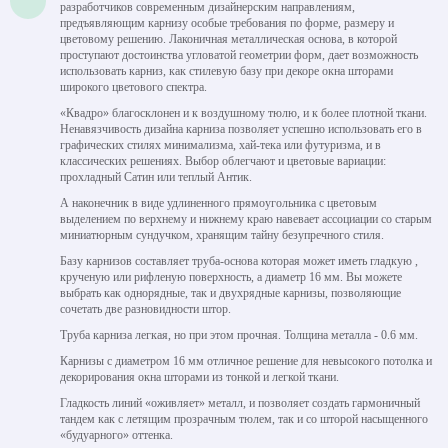
разработчиков современным дизайнерским направлениям,
предъявляющим карнизу особые требования по форме, размеру и
цветовому решению. Лаконичная металлическая основа, в которой
проступают достоинства угловатой геометрии форм, дает возможность
использовать карниз, как стилевую базу при декоре окна шторами
широкого цветового спектра.
«Квадро» благосклонен и к воздушному тюлю, и к более плотной ткани.
Ненавязчивость дизайна карниза позволяет успешно использовать его в
графических стилях минимализма, хай-тека или футуризма, и в
классических решениях. Выбор облегчают и цветовые вариации:
прохладный Сатин или теплый Антик.
А наконечник в виде удлиненного прямоугольника с цветовым
выделением по верхнему и нижнему краю навевает ассоциации со старым
миниатюрным сундучком, хранящим тайну безупречного стиля.
Базу карнизов составляет труба-основа которая может иметь гладкую ,
крученую или рифленую поверхность, а диаметр 16 мм. Вы можете
выбрать как однорядные, так и двухрядные карнизы, позволяющие
сочетать две разновидности штор.
Труба карниза легкая, но при этом прочная. Толщина металла - 0.6 мм.
Карнизы с диаметром 16 мм отличное решение для невысокого потолка и
декорирования окна шторами из тонкой и легкой ткани.
Гладкость линий «оживляет» металл, и позволяет создать гармоничный
тандем как с летящим прозрачным тюлем, так и со шторой насыщенного
«будуарного» оттенка.