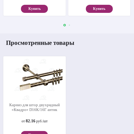
Купить
Купить
Просмотренные товары
Карниз для штор двухрядный
«Квадро» D16К/16Г антик
82.16
от
руб./шт