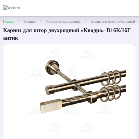
Главная
Карнизы
Металлические карнизы
Карниз для штор двухрядный «
Карниз для штор двухрядный «Квадро» D16К/16Г
антик