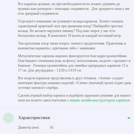
Все карнизы цельные, но при необходимости их можно удлинить до
нужных вам размеров с помощью соединителя . Для эркерного окна у нас
есть эркерный соединитель .
Отдельного внимания заслуживают кольца карнизов. Хотите слышать
характерный приятный звук при движении штор? Выбирайте простые
кольца. Не желаете нарушать тишину? Под ваш запрос у нас есть
бесшумные кольца. В комплекте 10 колец на каждый погонный метр.
Тип крепления штор также вопрос личного предпочтения. Практичны и
компактны варианты с крючками либо с зажимами.
Металлические карнизы надежно фиксируются благодаря кронштейнам.
Они бывают стеновыми (как на фото), потолочными, модели « прованс» и
боковые . Размеры кронштейнов для линейки однорядных карнизов 13 и
17 см. Для двухрядных - 13/20 и 13/19 см.
Все модели карнизов представлены в двух оттенках. «Антик» создает
имитацию фактуры кованых изделий. «Сатин» (матовый хром) отдает дань
эстетике матового серебра.
Сделать верный выбор карниза и подобрать идеальное решение для вашего
окна вы можете самостоятельно с
нашим онлайн-конструктором карнизов
.
Характеристики
Диаметр (мм)
16