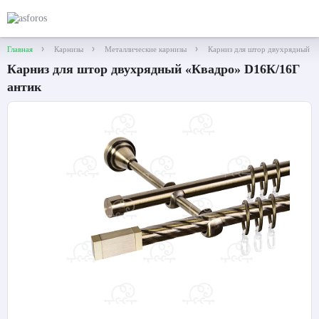
Главная
Карнизы
Металлические карнизы
Карниз для штор двухрядный «
Карниз для штор двухрядный «Квадро» D16К/16Г
антик