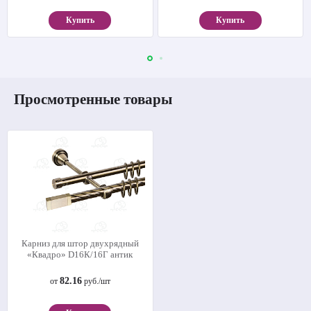
Купить
Купить
Просмотренные товары
Карниз для штор двухрядный
«Квадро» D16К/16Г антик
82.16
от
руб./шт