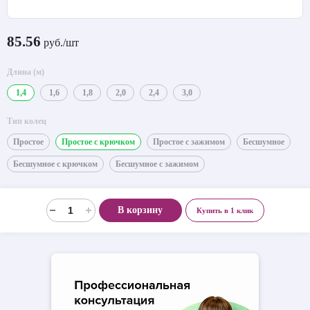
85.56
руб./шт
Длина (м)
1,4
1,6
1,8
2,0
2,4
3,0
Тип колец
Простое
Простое с крючком
Простое с зажимом
Бесшумное
Бесшумное с крючком
Бесшумное с зажимом
В корзину
Купить в 1 клик