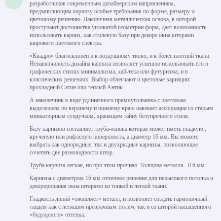
разработчиков современным дизайнерским направлениям,
предъявляющим карнизу особые требования по форме, размеру и
цветовому решению. Лаконичная металлическая основа, в которой
проступают достоинства угловатой геометрии форм, дает возможность
использовать карниз, как стилевую базу при декоре окна шторами
широкого цветового спектра.
«Квадро» благосклонен и к воздушному тюлю, и к более плотной ткани.
Ненавязчивость дизайна карниза позволяет успешно использовать его в
графических стилях минимализма, хай-тека или футуризма, и в
классических решениях. Выбор облегчают и цветовые вариации:
прохладный Сатин или теплый Антик.
А наконечник в виде удлиненного прямоугольника с цветовым
выделением по верхнему и нижнему краю навевает ассоциации со старым
миниатюрным сундучком, хранящим тайну безупречного стиля.
Базу карнизов составляет труба-основа которая может иметь гладкую ,
крученую или рифленую поверхность, а диаметр 16 мм. Вы можете
выбрать как однорядные, так и двухрядные карнизы, позволяющие
сочетать две разновидности штор.
Труба карниза легкая, но при этом прочная. Толщина металла - 0.6 мм.
Карнизы с диаметром 16 мм отличное решение для невысокого потолка и
декорирования окна шторами из тонкой и легкой ткани.
Гладкость линий «оживляет» металл, и позволяет создать гармоничный
тандем как с летящим прозрачным тюлем, так и со шторой насыщенного
«будуарного» оттенка.