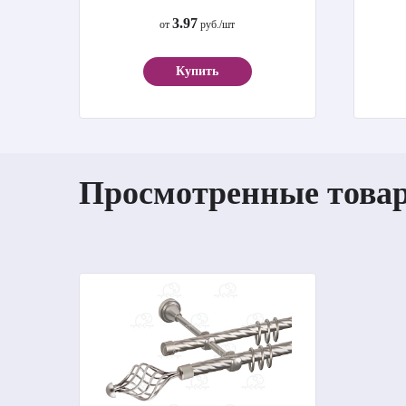
3.97
от
руб./шт
Купить
Просмотренные това