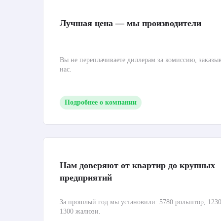
Лучшая цена — мы производители
Вы не переплачиваете диллерам за комиссию, заказы
нас.
Подробнее о компании
Нам доверяют от квартир до крупных
предприятий
За прошлый год мы установили: 5780 рольштор, 1230
1300 жалюзи.