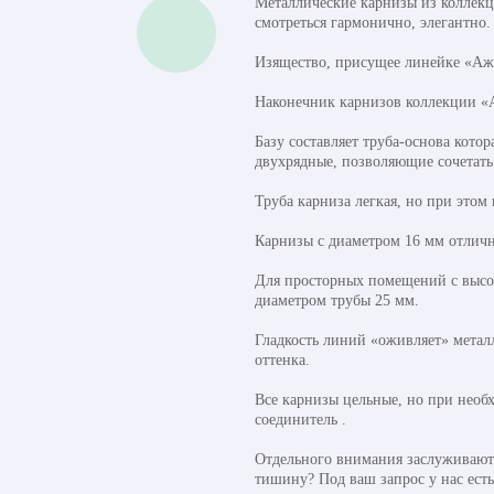
Металлические карнизы из коллекц
смотреться гармонично, элегантно.
Изящество, присущее линейке «Ажу
Наконечник карнизов коллекции «
Базу составляет труба-основа кото
двухрядные, позволяющие сочетать
Труба карниза легкая, но при этом
Карнизы с диаметром 16 мм отличн
Для просторных помещений с высок
диаметром трубы 25 мм.
Гладкость линий «оживляет» метал
оттенка.
Все карнизы цельные, но при необ
соединитель .
Отдельного внимания заслуживают 
тишину? Под ваш запрос у нас ест