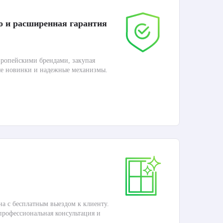
о и расширенная гарантия
До
ропейскими брендами, закупая
Дос
ые новинки и надежные механизмы.
Раб
П
Ка
на с бесплатным выездом к клиенту.
Это
 профессиональная консультация и
кар