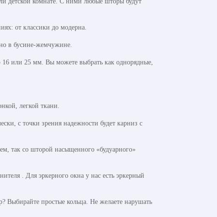
ли детской комнате. С ними любые шторы будут
ях: от классики до модерна.
но в бусине-жемчужине.
р 16 или 25 мм. Вы можете выбрать как однорядные,
нкой, легкой ткани.
ски, с точки зрения надежности будет карниз с
лем, так со шторой насыщенного «будуарного»
теля . Для эркерного окна у нас есть эркерный
? Выбирайте простые кольца. Не желаете нарушать