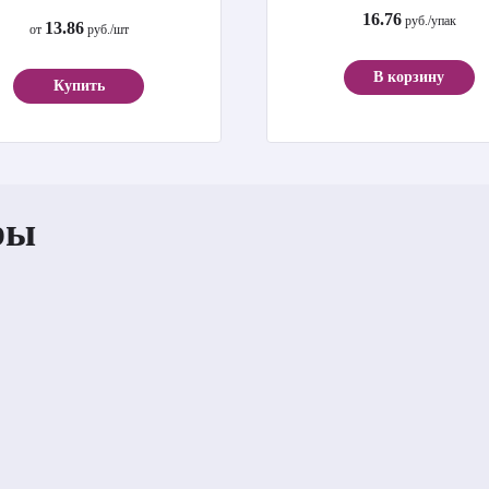
16.76
руб./упак
13.86
от
руб./шт
В корзину
Купить
ры