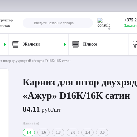
+375 2
труктор
Заказат
рнизов
Жалюзи
Плиссе
ля штор двухрядный «Ажур» D16К/16К сатин
Карниз для штор двухря
«Ажур» D16К/16К сатин
84.11
руб./шт
Длина (м)
1,4
1,6
1,8
2,0
2,4
3,0