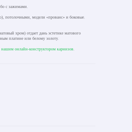
бо с зажимами.
), потолочными, модели «прованс» и боковые.
атовый хром) отдает дань эстетике матового
нным платине или белому золоту.
с
нашим онлайн-конструктором карнизов
.