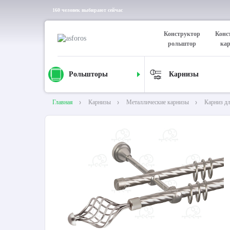
160 человек выбирают сейчас
Конструктор
Конс
рольштор
ка
Рольшторы
Карнизы
Главная
Карнизы
Металлические карнизы
Карниз д