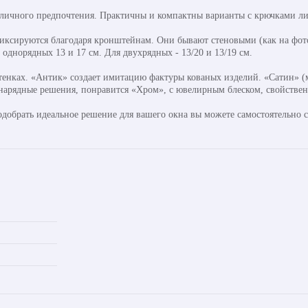
 личного предпочтения. Практичны и компактны варианты с крючками ли
ксируются благодаря кронштейнам. Они бывают стеновыми (как на фото
днорядных 13 и 17 см. Для двухрядных - 13/20 и 13/19 см.
тенках. «Антик» создает имитацию фактуры кованых изделий. «Сатин» (м
т нарядные решения, понравится «Хром», с ювелирным блеском, свойстве
одобрать идеальное решение для вашего окна вы можете самостоятельно 