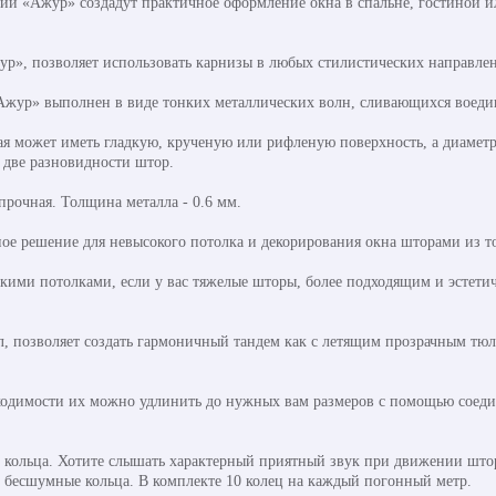
ии «Ажур» создадут практичное оформление окна в спальне, гостиной и
р», позволяет использовать карнизы в любых стилистических направлени
Ажур» выполнен в виде тонких металлических волн, сливающихся воеди
рая может иметь гладкую, крученую или рифленую поверхность, а диамет
 две разновидности штор.
 прочная. Толщина металла - 0.6 мм.
ое решение для невысокого потолка и декорирования окна шторами из то
ими потолками, если у вас тяжелые шторы, более подходящим и эстетиче
л, позволяет создать гармоничный тандем как с летящим прозрачным тю
ходимости их можно удлинить до нужных вам размеров с помощью соедини
кольца. Хотите слышать характерный приятный звук при движении штор
ь бесшумные кольца. В комплекте 10 колец на каждый погонный метр.