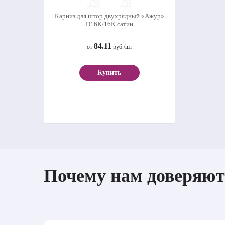
Карниз для штор двухрядный «Ажур»
D16К/16К сатин
84.11
от
руб./шт
Купить
Почему нам доверяют