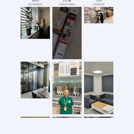
1033
23.5k
353
публикации
подписчиков
подписок