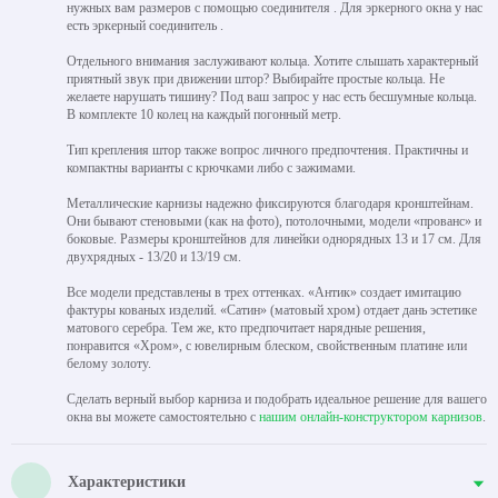
нужных вам размеров с помощью соединителя . Для эркерного окна у нас
есть эркерный соединитель .
Отдельного внимания заслуживают кольца. Хотите слышать характерный
приятный звук при движении штор? Выбирайте простые кольца. Не
желаете нарушать тишину? Под ваш запрос у нас есть бесшумные кольца.
В комплекте 10 колец на каждый погонный метр.
Тип крепления штор также вопрос личного предпочтения. Практичны и
компактны варианты с крючками либо с зажимами.
Металлические карнизы надежно фиксируются благодаря кронштейнам.
Они бывают стеновыми (как на фото), потолочными, модели «прованс» и
боковые. Размеры кронштейнов для линейки однорядных 13 и 17 см. Для
двухрядных - 13/20 и 13/19 см.
Все модели представлены в трех оттенках. «Антик» создает имитацию
фактуры кованых изделий. «Сатин» (матовый хром) отдает дань эстетике
матового серебра. Тем же, кто предпочитает нарядные решения,
понравится «Хром», с ювелирным блеском, свойственным платине или
белому золоту.
Сделать верный выбор карниза и подобрать идеальное решение для вашего
окна вы можете самостоятельно с
нашим онлайн-конструктором карнизов
.
Характеристики