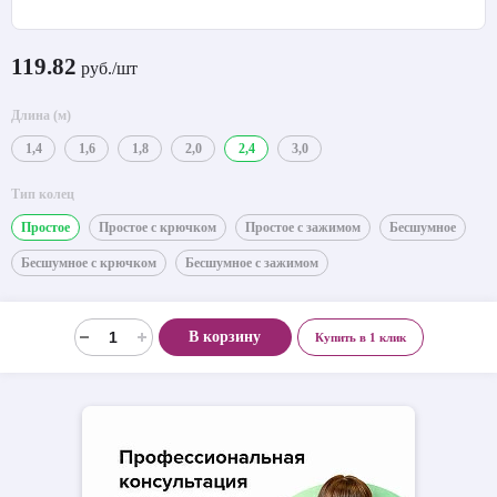
119.82
руб./шт
Длина (м)
1,4
1,6
1,8
2,0
2,4
3,0
Тип колец
Простое
Простое с крючком
Простое с зажимом
Бесшумное
Бесшумное с крючком
Бесшумное с зажимом
В корзину
Купить в 1 клик