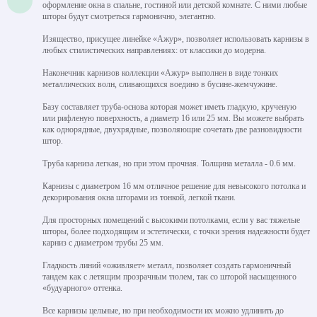
оформление окна в спальне, гостиной или детской комнате. С ними любые
шторы будут смотреться гармонично, элегантно.
Изящество, присущее линейке «Ажур», позволяет использовать карнизы в
любых стилистических направлениях: от классики до модерна.
Наконечник карнизов коллекции «Ажур» выполнен в виде тонких
металлических волн, сливающихся воедино в бусине-жемчужине.
Базу составляет труба-основа которая может иметь гладкую, крученую
или рифленую поверхность, а диаметр 16 или 25 мм. Вы можете выбрать
как однорядные, двухрядные, позволяющие сочетать две разновидности
штор.
Труба карниза легкая, но при этом прочная. Толщина металла - 0.6 мм.
Карнизы с диаметром 16 мм отличное решение для невысокого потолка и
декорирования окна шторами из тонкой, легкой ткани.
Для просторных помещений с высокими потолками, если у вас тяжелые
шторы, более подходящим и эстетически, с точки зрения надежности будет
карниз с диаметром трубы 25 мм.
Гладкость линий «оживляет» металл, позволяет создать гармоничный
тандем как с летящим прозрачным тюлем, так со шторой насыщенного
«будуарного» оттенка.
Все карнизы цельные, но при необходимости их можно удлинить до