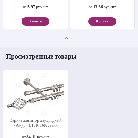
3.97
13.86
от
руб./шт
от
руб./шт
Купить
Купить
Просмотренные товары
Карниз для штор двухрядный
«Ажур» D16К/16К сатин
84.11
от
руб./шт