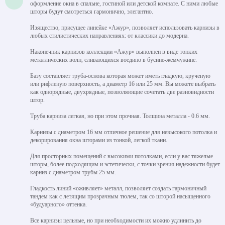
оформление окна в спальне, гостиной или детской комнате. С ними любые
шторы будут смотреться гармонично, элегантно.
Изящество, присущее линейке «Ажур», позволяет использовать карнизы в
любых стилистических направлениях: от классики до модерна.
Наконечник карнизов коллекции «Ажур» выполнен в виде тонких
металлических волн, сливающихся воедино в бусине-жемчужине.
Базу составляет труба-основа которая может иметь гладкую, крученую
или рифленую поверхность, а диаметр 16 или 25 мм. Вы можете выбрать
как однорядные, двухрядные, позволяющие сочетать две разновидности
штор.
Труба карниза легкая, но при этом прочная. Толщина металла - 0.6 мм.
Карнизы с диаметром 16 мм отличное решение для невысокого потолка и
декорирования окна шторами из тонкой, легкой ткани.
Для просторных помещений с высокими потолками, если у вас тяжелые
шторы, более подходящим и эстетически, с точки зрения надежности будет
карниз с диаметром трубы 25 мм.
Гладкость линий «оживляет» металл, позволяет создать гармоничный
тандем как с летящим прозрачным тюлем, так со шторой насыщенного
«будуарного» оттенка.
Все карнизы цельные, но при необходимости их можно удлинить до