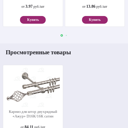
3.97
13.86
от
руб./шт
от
руб./шт
Купить
Купить
Просмотренные товары
Карниз для штор двухрядный
«Ажур» D16К/16К сатин
84.11
от
руб./шт