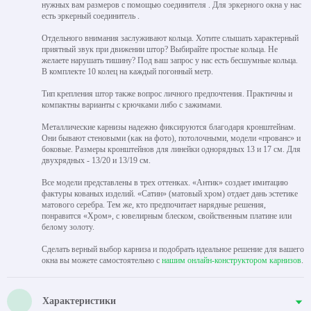
нужных вам размеров с помощью соединителя . Для эркерного окна у нас
есть эркерный соединитель .
Отдельного внимания заслуживают кольца. Хотите слышать характерный
приятный звук при движении штор? Выбирайте простые кольца. Не
желаете нарушать тишину? Под ваш запрос у нас есть бесшумные кольца.
В комплекте 10 колец на каждый погонный метр.
Тип крепления штор также вопрос личного предпочтения. Практичны и
компактны варианты с крючками либо с зажимами.
Металлические карнизы надежно фиксируются благодаря кронштейнам.
Они бывают стеновыми (как на фото), потолочными, модели «прованс» и
боковые. Размеры кронштейнов для линейки однорядных 13 и 17 см. Для
двухрядных - 13/20 и 13/19 см.
Все модели представлены в трех оттенках. «Антик» создает имитацию
фактуры кованых изделий. «Сатин» (матовый хром) отдает дань эстетике
матового серебра. Тем же, кто предпочитает нарядные решения,
понравится «Хром», с ювелирным блеском, свойственным платине или
белому золоту.
Сделать верный выбор карниза и подобрать идеальное решение для вашего
окна вы можете самостоятельно с
нашим онлайн-конструктором карнизов
.
Характеристики