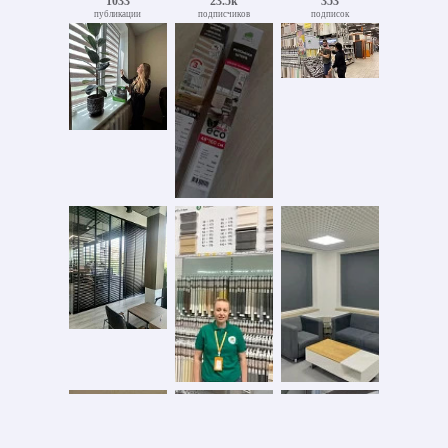
1033
23.5k
353
публикации
подписчиков
подписок