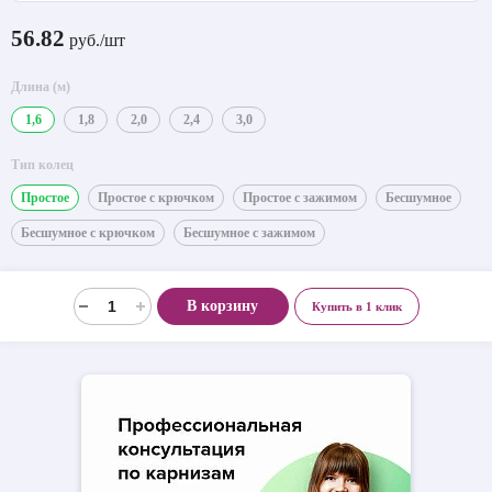
56.82
руб./шт
Длина (м)
1,6
1,8
2,0
2,4
3,0
Тип колец
Простое
Простое с крючком
Простое с зажимом
Бесшумное
Бесшумное с крючком
Бесшумное с зажимом
В корзину
Купить в 1 клик