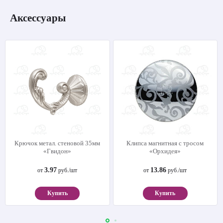
Аксессуары
Крючок метал. стеновой 35мм
Клипса магнитная с тросом
«Гвидон»
«Орхидея»
3.97
13.86
от
руб./шт
от
руб./шт
Купить
Купить