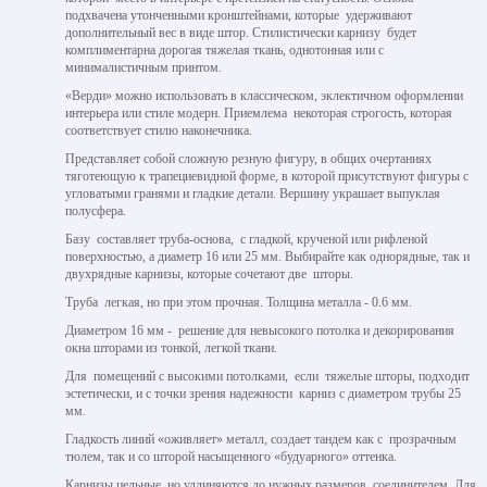
подхвачена утонченными кронштейнами, которые удерживают
дополнительный вес в виде штор. Стилистически карнизу будет
комплиментарна дорогая тяжелая ткань, однотонная или с
минималистичным принтом.
«Верди» можно использовать в классическом, эклектичном оформлении
интерьера или стиле модерн. Приемлема некоторая строгость, которая
соответствует стилю наконечника.
Представляет собой сложную резную фигуру, в общих очертаниях
тяготеющую к трапециевидной форме, в которой присутствуют фигуры с
угловатыми гранями и гладкие детали. Вершину украшает выпуклая
полусфера.
Базу составляет труба-основа, с гладкой, крученой или рифленой
поверхностью, а диаметр 16 или 25 мм. Выбирайте как однорядные, так и
двухрядные карнизы, которые сочетают две шторы.
Труба легкая, но при этом прочная. Толщина металла - 0.6 мм.
Диаметром 16 мм - решение для невысокого потолка и декорирования
окна шторами из тонкой, легкой ткани.
Для помещений с высокими потолками, если тяжелые шторы, подходит
эстетически, и с точки зрения надежности карниз с диаметром трубы 25
мм.
Гладкость линий «оживляет» металл, создает тандем как с прозрачным
тюлем, так и со шторой насыщенного «будуарного» оттенка.
Карнизы цельные, но удлиняются до нужных размеров соединителем. Для