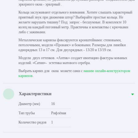
эркерного окна - эркерный .
Кольца заслуживают отдельного внимания. Хотите слышать характерный
приятный звук при движении штор? Выбирайте простые кольца. Не
желаете нарушать тишину? Под запрос - бесшумные. В комплекте 10
колец на каждый погонный метр. Практичны и компактны с крючками
либо с зажимами.
Металлические карнизы фиксируются кронштейнами: стеновыми,
потолочными, модели «Прованс» и боковыми. Размеры для линейки
однорядных 13 и 17 см. Для двухрядных - 13/20 и 13/19 см.
Модели двух оттенков. «Антик» создает имитацию фактуры кованых
изделий. «Сатин»- эстетика матового серебра.
Выбрать карниз для окна можете сами с
нашим онлайн-конструктором
карнизов
.
Характеристики
Диаметр (мм)
16
Тип трубы
Рифлёная
Количество рядов
1