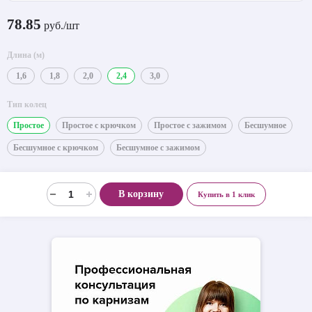
78.85
руб./шт
Длина (м)
1,6
1,8
2,0
2,4
3,0
Тип колец
Простое
Простое с крючком
Простое с зажимом
Бесшумное
Бесшумное с крючком
Бесшумное с зажимом
В корзину
Купить в 1 клик