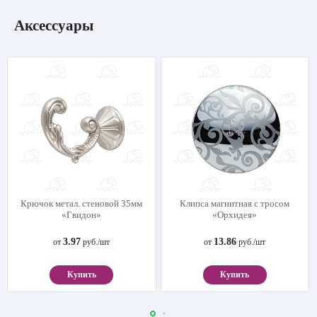
Аксессуары
Крючок метал. стеновой 35мм
Клипса магнитная с тросом
«Гвидон»
«Орхидея»
3.97
13.86
от
руб./шт
от
руб./шт
Купить
Купить