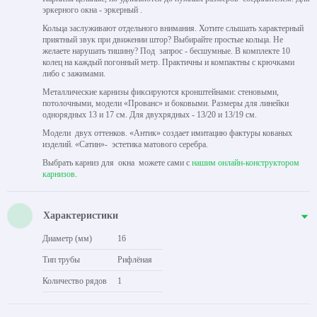
эркерного окна - эркерный .
Кольца заслуживают отдельного внимания. Хотите слышать характерный
приятный звук при движении штор? Выбирайте простые кольца. Не
желаете нарушать тишину? Под запрос - бесшумные. В комплекте 10
колец на каждый погонный метр. Практичны и компактны с крючками
либо с зажимами.
Металлические карнизы фиксируются кронштейнами: стеновыми,
потолочными, модели «Прованс» и боковыми. Размеры для линейки
однорядных 13 и 17 см. Для двухрядных - 13/20 и 13/19 см.
Модели двух оттенков. «Антик» создает имитацию фактуры кованых
изделий. «Сатин»- эстетика матового серебра.
Выбрать карниз для окна можете сами с
нашим онлайн-конструктором
карнизов
.
Характеристики
Диаметр (мм)
16
Тип трубы
Рифлёная
Количество рядов
1