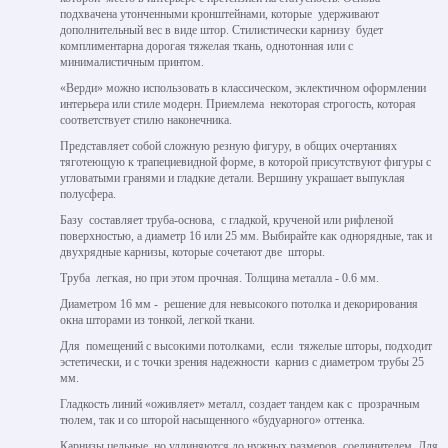
подхвачена утонченными кронштейнами, которые удерживают
дополнительный вес в виде штор. Стилистически карнизу будет
комплиментарна дорогая тяжелая ткань, однотонная или с
минималистичным принтом.
«Верди» можно использовать в классическом, эклектичном оформлении
интерьера или стиле модерн. Приемлема некоторая строгость, которая
соответствует стилю наконечника.
Представляет собой сложную резную фигуру, в общих очертаниях
тяготеющую к трапециевидной форме, в которой присутствуют фигуры с
угловатыми гранями и гладкие детали. Вершину украшает выпуклая
полусфера.
Базу составляет труба-основа, с гладкой, крученой или рифленой
поверхностью, а диаметр 16 или 25 мм. Выбирайте как однорядные, так и
двухрядные карнизы, которые сочетают две шторы.
Труба легкая, но при этом прочная. Толщина металла - 0.6 мм.
Диаметром 16 мм - решение для невысокого потолка и декорирования
окна шторами из тонкой, легкой ткани.
Для помещений с высокими потолками, если тяжелые шторы, подходит
эстетически, и с точки зрения надежности карниз с диаметром трубы 25
мм.
Гладкость линий «оживляет» металл, создает тандем как с прозрачным
тюлем, так и со шторой насыщенного «будуарного» оттенка.
Карнизы цельные, но удлиняются до нужных размеров соединителем. Для