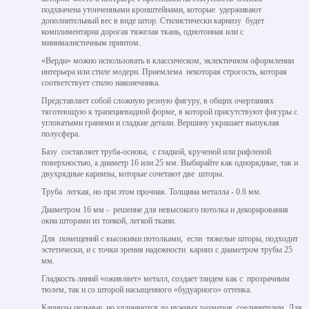
подхвачена утонченными кронштейнами, которые удерживают
дополнительный вес в виде штор. Стилистически карнизу будет
комплиментарна дорогая тяжелая ткань, однотонная или с
минималистичным принтом.
«Верди» можно использовать в классическом, эклектичном оформлении
интерьера или стиле модерн. Приемлема некоторая строгость, которая
соответствует стилю наконечника.
Представляет собой сложную резную фигуру, в общих очертаниях
тяготеющую к трапециевидной форме, в которой присутствуют фигуры с
угловатыми гранями и гладкие детали. Вершину украшает выпуклая
полусфера.
Базу составляет труба-основа, с гладкой, крученой или рифленой
поверхностью, а диаметр 16 или 25 мм. Выбирайте как однорядные, так и
двухрядные карнизы, которые сочетают две шторы.
Труба легкая, но при этом прочная. Толщина металла - 0.6 мм.
Диаметром 16 мм - решение для невысокого потолка и декорирования
окна шторами из тонкой, легкой ткани.
Для помещений с высокими потолками, если тяжелые шторы, подходит
эстетически, и с точки зрения надежности карниз с диаметром трубы 25
мм.
Гладкость линий «оживляет» металл, создает тандем как с прозрачным
тюлем, так и со шторой насыщенного «будуарного» оттенка.
Карнизы цельные, но удлиняются до нужных размеров соединителем. Для