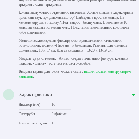
эркерного окна - эркерный .
Кольца заслуживают отдельного внимания. Хотите слышать характерный
приятный звук при движении штор? Выбирайте простые кольца. Не
желаете нарушать тишину? Под запрос - бесшумные. В комплекте 10
колец на каждый погонный метр. Практичны и компактны с крючками
либо с зажимами.
Металлические карнизы фиксируются кронштейнами: стеновыми,
потолочными, модели «Прованс» и боковыми. Размеры для линейки
однорядных 13 и 17 см. Для двухрядных - 13/20 и 13/19 см.
Модели двух оттенков. «Антик» создает имитацию фактуры кованых
изделий. «Сатин»- эстетика матового серебра.
Выбрать карниз для окна можете сами с
нашим онлайн-конструктором
карнизов
.
Характеристики
Диаметр (мм)
16
Тип трубы
Рифлёная
Количество рядов
1