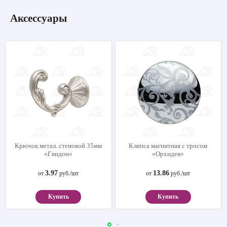
Аксессуары
Крючок метал. стеновой 35мм
Клипса магнитная с тросом
«Гвидон»
«Орхидея»
3.97
13.86
от
руб./шт
от
руб./шт
Купить
Купить