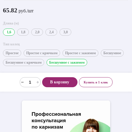
65.82
руб./шт
Длина (м)
1,6
1,8
2,0
2,4
3,0
Тип колец
Простое
Простое с крючком
Простое с зажимом
Бесшумное
Бесшумное с крючком
Бесшумное с зажимом
В корзину
Купить в 1 клик