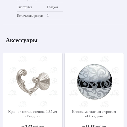
Тип трубы
Гладкая
Количество рядов
1
Аксессуары
Крючок метал. стеновой 35мм
Клипса магнитная с тросом
«Гвидон»
«Орхидея»
3.97
13.86
от
руб./шт
от
руб./шт