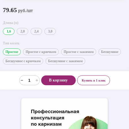
79.65
руб./шт
Длина (м)
1,6
2,0
2,4
3,0
Тип колец
Простое
Простое с крючком
Простое с зажимом
Бесшумное
Бесшумное с крючком
Бесшумное с зажимом
В корзину
Купить в 1 клик