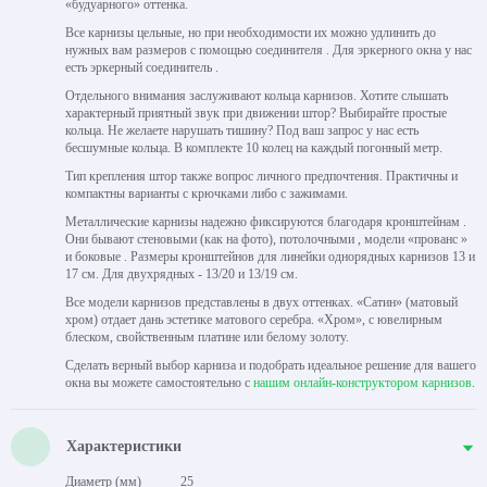
«будуарного» оттенка.
Все карнизы цельные, но при необходимости их можно удлинить до
нужных вам размеров с помощью соединителя . Для эркерного окна у нас
есть эркерный соединитель .
Отдельного внимания заслуживают кольца карнизов. Хотите слышать
характерный приятный звук при движении штор? Выбирайте простые
кольца. Не желаете нарушать тишину? Под ваш запрос у нас есть
бесшумные кольца. В комплекте 10 колец на каждый погонный метр.
Тип крепления штор также вопрос личного предпочтения. Практичны и
компактны варианты с крючками либо с зажимами.
Металлические карнизы надежно фиксируются благодаря кронштейнам .
Они бывают стеновыми (как на фото), потолочными , модели «прованс »
и боковые . Размеры кронштейнов для линейки однорядных карнизов 13 и
17 см. Для двухрядных - 13/20 и 13/19 см.
Все модели карнизов представлены в двух оттенках. «Сатин» (матовый
хром) отдает дань эстетике матового серебра. «Хром», с ювелирным
блеском, свойственным платине или белому золоту.
Сделать верный выбор карниза и подобрать идеальное решение для вашего
окна вы можете самостоятельно с
нашим онлайн-конструктором карнизов
.
Характеристики
Диаметр (мм)
25