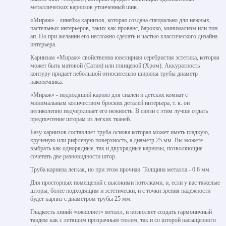
металлических карнизов утонченный шик.
«Мираж» - линейка карнизов, которая создана специально для нежных,
пастельных интерьеров, таких как прованс, барокко, минимализм или пин-
ап. Но при желании его несложно сделать и частью классического дизайна
интерьера.
Карнизам «Мираж» свойственна ювелирная серебристая эстетика, которая
может быть матовой (Сатин) или глянцевой (Хром). Аккуратность
контуру придает небольшой относительно ширины трубы диаметр
наконечника.
«Мираж» - подходящий карниз для спален и детских комнат с
минимальным количеством броских деталей интерьера, т. к. он
великолепно подчеркивает его нежность. В связи с этим лучше отдать
предпочтение шторам из легких тканей.
Базу карнизов составляет труба-основа которая может иметь гладкую,
крученую или рифленую поверхность, а диаметр 25 мм. Вы можете
выбрать как однорядные, так и двухрядные карнизы, позволяющие
сочетать две разновидности штор.
Труба карниза легкая, но при этом прочная. Толщина металла - 0.6 мм.
Для просторных помещений с высокими потолками, и, если у вас тяжелые
шторы, более подходящим и эстетически, и с точки зрения надежности
будет карниз с диаметром трубы 25 мм.
Гладкость линий «оживляет» металл, и позволяет создать гармоничный
тандем как с летящим прозрачным тюлем, так и со шторой насыщенного