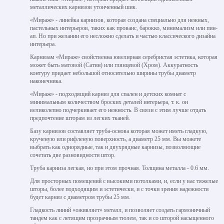
металлических карнизов утонченный шик.
«Мираж» - линейка карнизов, которая создана специально для нежных,
пастельных интерьеров, таких как прованс, барокко, минимализм или пин-
ап. Но при желании его несложно сделать и частью классического дизайна
интерьера.
Карнизам «Мираж» свойственна ювелирная серебристая эстетика, которая
может быть матовой (Сатин) или глянцевой (Хром). Аккуратность
контуру придает небольшой относительно ширины трубы диаметр
наконечника.
«Мираж» - подходящий карниз для спален и детских комнат с
минимальным количеством броских деталей интерьера, т. к. он
великолепно подчеркивает его нежность. В связи с этим лучше отдать
предпочтение шторам из легких тканей.
Базу карнизов составляет труба-основа которая может иметь гладкую,
крученую или рифленую поверхность, а диаметр 25 мм. Вы можете
выбрать как однорядные, так и двухрядные карнизы, позволяющие
сочетать две разновидности штор.
Труба карниза легкая, но при этом прочная. Толщина металла - 0.6 мм.
Для просторных помещений с высокими потолками, и, если у вас тяжелые
шторы, более подходящим и эстетически, и с точки зрения надежности
будет карниз с диаметром трубы 25 мм.
Гладкость линий «оживляет» металл, и позволяет создать гармоничный
тандем как с летящим прозрачным тюлем, так и со шторой насыщенного