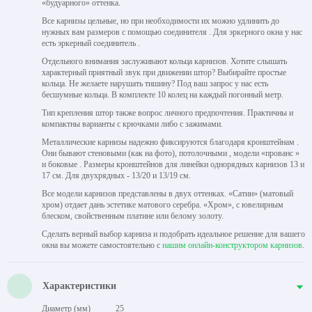
«будуарного» оттенка.
Все карнизы цельные, но при необходимости их можно удлинить до
нужных вам размеров с помощью соединителя . Для эркерного окна у нас
есть эркерный соединитель .
Отдельного внимания заслуживают кольца карнизов. Хотите слышать
характерный приятный звук при движении штор? Выбирайте простые
кольца. Не желаете нарушать тишину? Под ваш запрос у нас есть
бесшумные кольца. В комплекте 10 колец на каждый погонный метр.
Тип крепления штор также вопрос личного предпочтения. Практичны и
компактны варианты с крючками либо с зажимами.
Металлические карнизы надежно фиксируются благодаря кронштейнам .
Они бывают стеновыми (как на фото), потолочными , модели «прованс »
и боковые . Размеры кронштейнов для линейки однорядных карнизов 13 и
17 см. Для двухрядных - 13/20 и 13/19 см.
Все модели карнизов представлены в двух оттенках. «Сатин» (матовый
хром) отдает дань эстетике матового серебра. «Хром», с ювелирным
блеском, свойственным платине или белому золоту.
Сделать верный выбор карниза и подобрать идеальное решение для вашего
окна вы можете самостоятельно с
нашим онлайн-конструктором карнизов
.
Характеристики
Диаметр (мм)
25