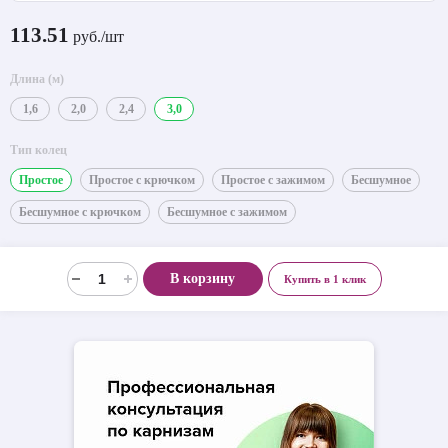
113.51
руб./шт
Длина (м)
1,6
2,0
2,4
3,0
Тип колец
Простое
Простое с крючком
Простое с зажимом
Бесшумное
Бесшумное с крючком
Бесшумное с зажимом
В корзину
Купить в 1 клик