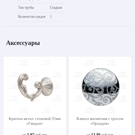
Тип трубы
Гладкая
Количество рядов
1
Аксессуары
Крючок метал. стеновой 35мм
Клипса магнитная с тросом
«Гвидон»
«Орхидея»
3.97
13.86
от
руб./шт
от
руб./шт