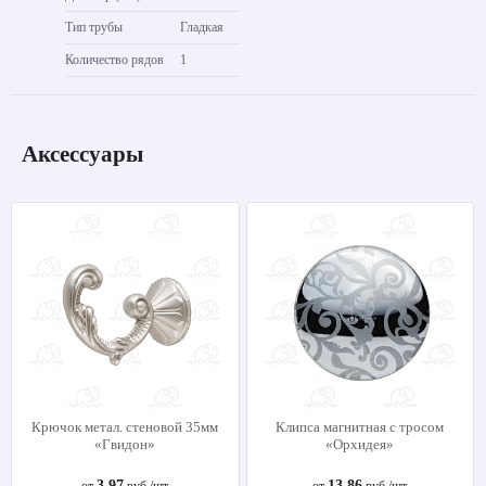
Тип трубы
Гладкая
Количество рядов
1
Аксессуары
Крючок метал. стеновой 35мм
Клипса магнитная с тросом
«Гвидон»
«Орхидея»
3.97
13.86
от
руб./шт
от
руб./шт