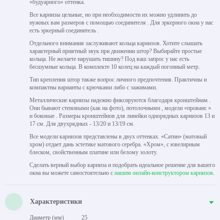
«будуарного» оттенка.
Все карнизы цельные, но при необходимости их можно удлинить до
нужных вам размеров с помощью соединителя . Для эркерного окна у нас
есть эркерный соединитель .
Отдельного внимания заслуживают кольца карнизов. Хотите слышать
характерный приятный звук при движении штор? Выбирайте простые
кольца. Не желаете нарушать тишину? Под ваш запрос у нас есть
бесшумные кольца. В комплекте 10 колец на каждый погонный метр.
Тип крепления штор также вопрос личного предпочтения. Практичны и
компактны варианты с крючками либо с зажимами.
Металлические карнизы надежно фиксируются благодаря кронштейнам .
Они бывают стеновыми (как на фото), потолочными , модели «прованс »
и боковые . Размеры кронштейнов для линейки однорядных карнизов 13 и
17 см. Для двухрядных - 13/20 и 13/19 см.
Все модели карнизов представлены в двух оттенках. «Сатин» (матовый
хром) отдает дань эстетике матового серебра. «Хром», с ювелирным
блеском, свойственным платине или белому золоту.
Сделать верный выбор карниза и подобрать идеальное решение для вашего
окна вы можете самостоятельно с
нашим онлайн-конструктором карнизов
.
Характеристики
Диаметр (мм)
25