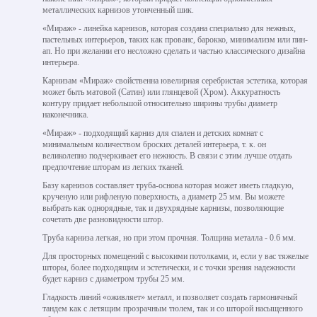
металлических карнизов утонченный шик.
«Мираж» - линейка карнизов, которая создана специально для нежных,
пастельных интерьеров, таких как прованс, барокко, минимализм или пин-
ап. Но при желании его несложно сделать и частью классического дизайна
интерьера.
Карнизам «Мираж» свойственна ювелирная серебристая эстетика, которая
может быть матовой (Сатин) или глянцевой (Хром). Аккуратность
контуру придает небольшой относительно ширины трубы диаметр
наконечника.
«Мираж» - подходящий карниз для спален и детских комнат с
минимальным количеством броских деталей интерьера, т. к. он
великолепно подчеркивает его нежность. В связи с этим лучше отдать
предпочтение шторам из легких тканей.
Базу карнизов составляет труба-основа которая может иметь гладкую,
крученую или рифленую поверхность, а диаметр 25 мм. Вы можете
выбрать как однорядные, так и двухрядные карнизы, позволяющие
сочетать две разновидности штор.
Труба карниза легкая, но при этом прочная. Толщина металла - 0.6 мм.
Для просторных помещений с высокими потолками, и, если у вас тяжелые
шторы, более подходящим и эстетически, и с точки зрения надежности
будет карниз с диаметром трубы 25 мм.
Гладкость линий «оживляет» металл, и позволяет создать гармоничный
тандем как с летящим прозрачным тюлем, так и со шторой насыщенного