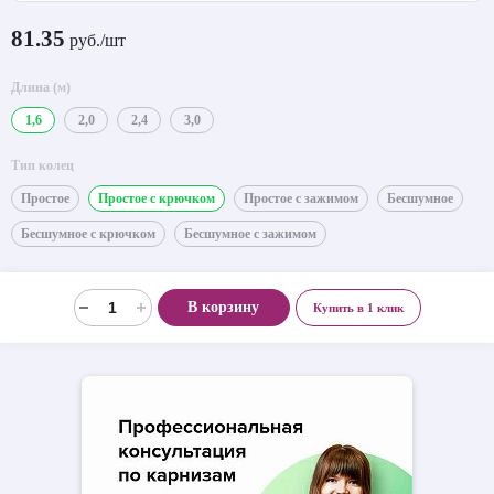
81.35
руб./шт
Длина (м)
1,6
2,0
2,4
3,0
Тип колец
Простое
Простое с крючком
Простое с зажимом
Бесшумное
Бесшумное с крючком
Бесшумное с зажимом
В корзину
Купить в 1 клик