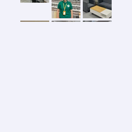
Безопасная оплата
2026 © ООО «АС ФОРОС»
УНП 691590051 выдан 20.08.2013, Минским райисполком. В торговом реестре с 20.08.2024
№724845
Вся информация на сайте – собственность интернет-магазина asforos.by.