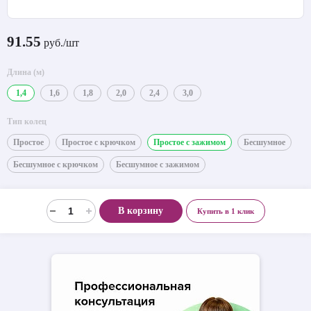
91.55
руб./шт
Длина (м)
1,4
1,6
1,8
2,0
2,4
3,0
Тип колец
Простое
Простое с крючком
Простое с зажимом
Бесшумное
Бесшумное с крючком
Бесшумное с зажимом
В корзину
Купить в 1 клик