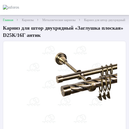
Главная
Карнизы
Металлические карнизы
Карниз для штор двухрядный «
Карниз для штор двухрядный «Заглушка плоская»
D25К/16Г антик