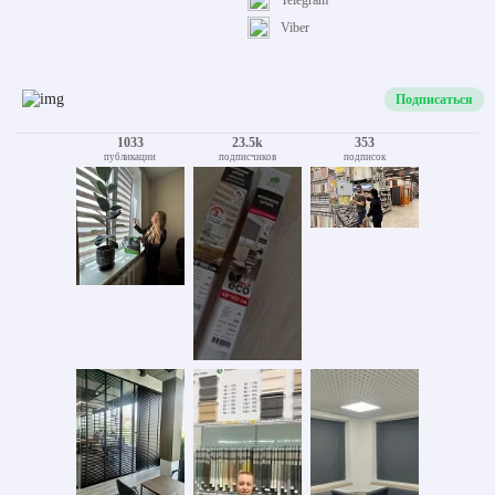
Telegram
Viber
Подписаться
1033
23.5k
353
публикации
подписчиков
подписок