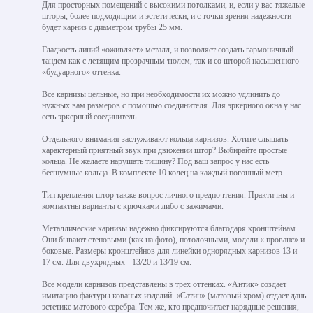
Для просторных помещений с высокими потолками, и, если у вас тяжелые
шторы, более подходящим и эстетически, и с точки зрения надежности
будет карниз с диаметром трубы 25 мм.
Гладкость линий «оживляет» металл, и позволяет создать гармоничный
тандем как с летящим прозрачным тюлем, так и со шторой насыщенного
«будуарного» оттенка.
Все карнизы цельные, но при необходимости их можно удлинить до
нужных вам размеров с помощью соединителя. Для эркерного окна у нас
есть эркерный соединитель.
Отдельного внимания заслуживают кольца карнизов. Хотите слышать
характерный приятный звук при движении штор? Выбирайте простые
кольца. Не желаете нарушать тишину? Под ваш запрос у нас есть
бесшумные кольца. В комплекте 10 колец на каждый погонный метр.
Тип крепления штор также вопрос личного предпочтения. Практичны и
компактны варианты с крючками либо с зажимами.
Металлические карнизы надежно фиксируются благодаря кронштейнам .
Они бывают стеновыми (как на фото), потолочными, модели « прованс» и
боковые. Размеры кронштейнов для линейки однорядных карнизов 13 и
17 см. Для двухрядных - 13/20 и 13/19 см.
Все модели карнизов представлены в трех оттенках. «Антик» создает
имитацию фактуры кованых изделий. «Сатин» (матовый хром) отдает дань
эстетике матового серебра. Тем же, кто предпочитает нарядные решения,