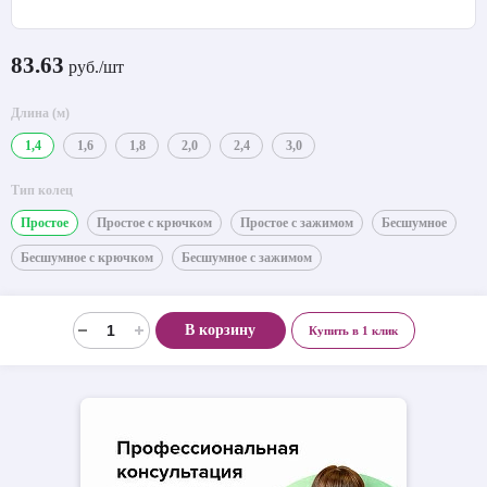
83.63
руб./шт
Длина (м)
1,4
1,6
1,8
2,0
2,4
3,0
Тип колец
Простое
Простое с крючком
Простое с зажимом
Бесшумное
Бесшумное с крючком
Бесшумное с зажимом
В корзину
Купить в 1 клик