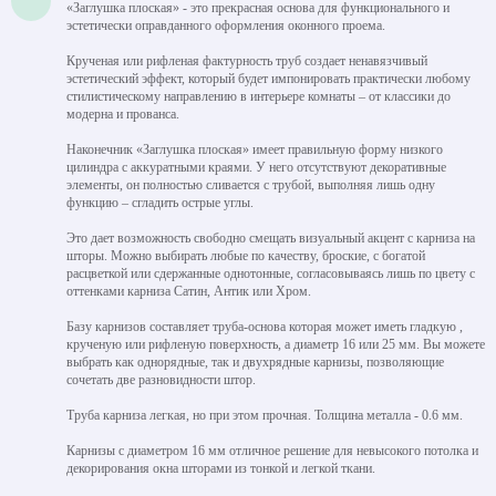
«Заглушка плоская» - это прекрасная основа для функционального и
эстетически оправданного оформления оконного проема.
Крученая или рифленая фактурность труб создает ненавязчивый
эстетический эффект, который будет импонировать практически любому
стилистическому направлению в интерьере комнаты – от классики до
модерна и прованса.
Наконечник «Заглушка плоская» имеет правильную форму низкого
цилиндра с аккуратными краями. У него отсутствуют декоративные
элементы, он полностью сливается с трубой, выполняя лишь одну
функцию – сгладить острые углы.
Это дает возможность свободно смещать визуальный акцент с карниза на
шторы. Можно выбирать любые по качеству, броские, с богатой
расцветкой или сдержанные однотонные, согласовываясь лишь по цвету с
оттенками карниза Сатин, Антик или Хром.
Базу карнизов составляет труба-основа которая может иметь гладкую ,
крученую или рифленую поверхность, а диаметр 16 или 25 мм. Вы можете
выбрать как однорядные, так и двухрядные карнизы, позволяющие
сочетать две разновидности штор.
Труба карниза легкая, но при этом прочная. Толщина металла - 0.6 мм.
Карнизы с диаметром 16 мм отличное решение для невысокого потолка и
декорирования окна шторами из тонкой и легкой ткани.