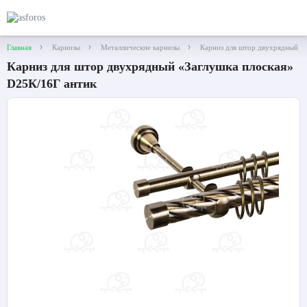
Главная
Карнизы
Металлические карнизы
Карниз для штор двухрядный «
Карниз для штор двухрядный «Заглушка плоская»
D25К/16Г антик