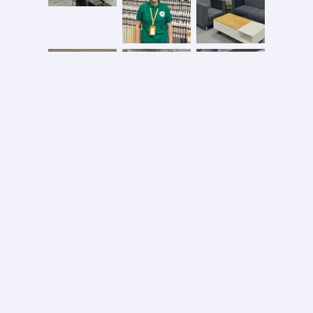
Безопасная оплата
2026 © ООО «АС ФОРОС»
УНП 691590051 выдан 20.08.2013, Минским райисполком. В торговом реестре с 20.08.2024
№724845
Вся информация на сайте – собственность интернет-магазина asforos.by.