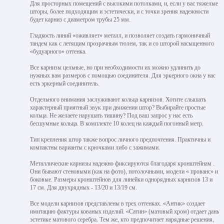
Для просторных помещений с высокими потолками, и, если у вас тяжелые
шторы, более подходящим и эстетически, и с точки зрения надежности
будет карниз с диаметром трубы 25 мм.
Гладкость линий «оживляет» металл, и позволяет создать гармоничный
тандем как с летящим прозрачным тюлем, так и со шторой насыщенного
«будуарного» оттенка.
Все карнизы цельные, но при необходимости их можно удлинить до
нужных вам размеров с помощью соединителя. Для эркерного окна у нас
есть эркерный соединитель.
Отдельного внимания заслуживают кольца карнизов. Хотите слышать
характерный приятный звук при движении штор? Выбирайте простые
кольца. Не желаете нарушать тишину? Под ваш запрос у нас есть
бесшумные кольца. В комплекте 10 колец на каждый погонный метр.
Тип крепления штор также вопрос личного предпочтения. Практичны и
компактны варианты с крючками либо с зажимами.
Металлические карнизы надежно фиксируются благодаря кронштейнам .
Они бывают стеновыми (как на фото), потолочными, модели « прованс» и
боковые. Размеры кронштейнов для линейки однорядных карнизов 13 и
17 см. Для двухрядных - 13/20 и 13/19 см.
Все модели карнизов представлены в трех оттенках. «Антик» создает
имитацию фактуры кованых изделий. «Сатин» (матовый хром) отдает дань
эстетике матового серебра. Тем же, кто предпочитает нарядные решения,