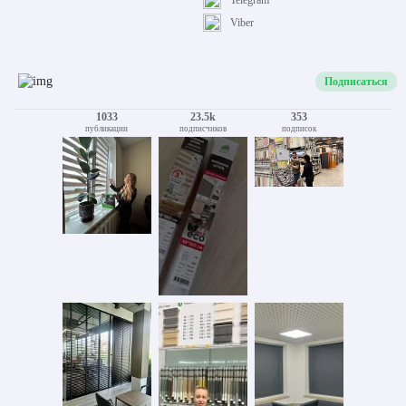
Telegram
Viber
Подписаться
1033
23.5k
353
публикации
подписчиков
подписок