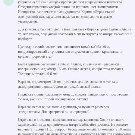
карнизы из линейки «Лира» произведением современного искусства.
Создают гармонию каждой линии, но при этом нет витиеватости.
Изящество заключается в аккуратности. Карниз «Лира» станет
жемчужиной там, где акцент делается на мелочах, но в целом
универсален.
Для классики, барокко, лофта или прованса «Лира» в цвете Сатин и Антик
то, что нужно, ведь дизайн позволит менять акценты со шторы на карниз и
наоборот.
Цилиндрический наконечник напоминает китайский барабан,
инкрустированный в три линии по окружности яркими кристаллами,
придает дорогой вид.
Базу карнизов составляет труба с гладкой, крученой или рифленой
поверхностью, а диаметр 16 мм. Основа легкая, но при этом прочная.
Толщина металла - 0.6 мм.
Карнизы с диаметром 16 мм - решение для невысокого потолка и
декорирования окна шторами из тонкой, легкой ткани.
Гладкость линий «оживляет» металл, создает тандем, как с прозрачным
тюлем, так и со шторой насыщенного оттенка.
Карнизы цельные, но можно удлинить до нужных размеров
соединителем. Для эркерного окна - эркерный.
Отдельного внимания заслуживают кольца карнизов. Хотите слышать
характерный звук при движении штор? Выбирайте простые. Не желаете
нарушать тишину? Под запрос - бесшумные кольца. В комплекте 10 колец
на каждый погонный метр. Практичны и компактны варианты с крючками