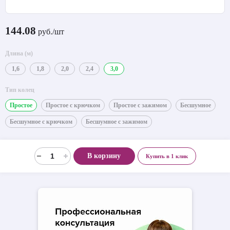
144.08
руб./шт
Длина (м)
1,6
1,8
2,0
2,4
3,0
Тип колец
Простое
Простое с крючком
Простое с зажимом
Бесшумное
Бесшумное с крючком
Бесшумное с зажимом
В корзину
Купить в 1 клик