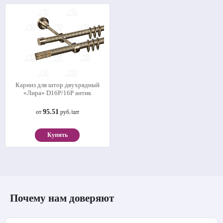
Карниз для штор двухрядный
«Лира» D16Р/16Р антик
95.51
от
руб./шт
Купить
Почему нам доверяют