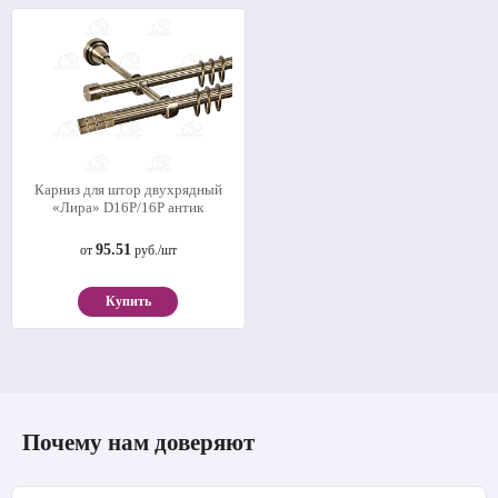
Карниз для штор двухрядный
«Лира» D16Р/16Р антик
95.51
от
руб./шт
Купить
Почему нам доверяют