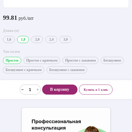
99.81
руб./шт
Длина (м)
1,6
1,8
2,0
2,4
3,0
Тип колец
Простое
Простое с крючком
Простое с зажимом
Бесшумное
Бесшумное с крючком
Бесшумное с зажимом
В корзину
Купить в 1 клик