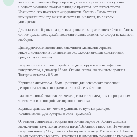
карнизы из линейки «Лира» произведением современного искусства.
Создают гармонию каждой линии, но при этом нет витиеватости.
Изящество заключается в аккуратности. Карниз «Лира» станет
жемчужиной там, где акцент делается на мелочах, но в целом
универсален.
Для классики, барокко, лофта или прованса «Лира» в цвете Сатин и Антик
то, что нужно, ведь дизайн позволит менять акценты со шторы на карниз и
наоборот.
Цилиндрический наконечник напоминает китайский барабан,
инкрустированный в три линии по окружности яркими кристаллами,
придает дорогой вид.
Базу карнизов составляет труба с гладкой, крученой или рифленой
поверхностью, а диаметр 16 мм. Основа легкая, но при этом прочная.
Толщина металла - 0.6 мм.
Карнизы с диаметром 16 мм - решение для невысокого потолка и
декорирования окна шторами из тонкой, легкой ткани.
Гладкость линий «оживляет» металл, создает тандем, как с прозрачным
тюлем, так и со шторой насыщенного оттенка.
Карнизы цельные, но можно удлинить до нужных размеров
соединителем. Для эркерного окна - эркерный.
Отдельного внимания заслуживают кольца карнизов. Хотите слышать
характерный звук при движении штор? Выбирайте простые. Не желаете
нарушать тишину? Под запрос - бесшумные кольца. В комплекте 10 колец
на каждый погонный метр. Практичны и компактны варианты с крючками