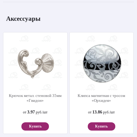
Аксессуары
Крючок метал. стеновой 35мм
Клипса магнитная с тросом
«Гвидон»
«Орхидея»
3.97
13.86
от
руб./шт
от
руб./шт
Купить
Купить