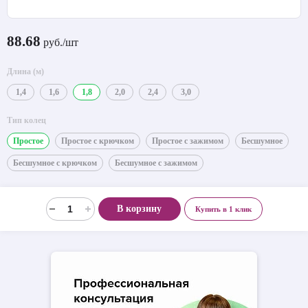
88.68
руб./шт
Длина (м)
1,4
1,6
1,8
2,0
2,4
3,0
Тип колец
Простое
Простое с крючком
Простое с зажимом
Бесшумное
Бесшумное с крючком
Бесшумное с зажимом
В корзину
Купить в 1 клик