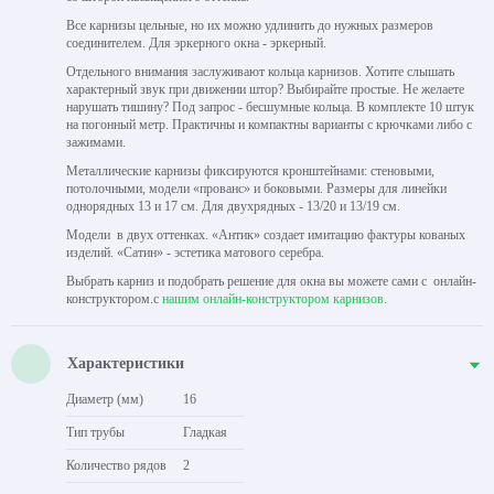
Все карнизы цельные, но их можно удлинить до нужных размеров
соединителем. Для эркерного окна - эркерный.
Отдельного внимания заслуживают кольца карнизов. Хотите слышать
характерный звук при движении штор? Выбирайте простые. Не желаете
нарушать тишину? Под запрос - бесшумные кольца. В комплекте 10 штук
на погонный метр. Практичны и компактны варианты с крючками либо с
зажимами.
Металлические карнизы фиксируются кронштейнами: стеновыми,
потолочными, модели «прованс» и боковыми. Размеры для линейки
однорядных 13 и 17 см. Для двухрядных - 13/20 и 13/19 см.
Модели в двух оттенках. «Антик» создает имитацию фактуры кованых
изделий. «Сатин» - эстетика матового серебра.
Выбрать карниз и подобрать решение для окна вы можете сами с онлайн-
конструктором.с
нашим онлайн-конструктором карнизов
.
Характеристики
Диаметр (мм)
16
Тип трубы
Гладкая
Количество рядов
2