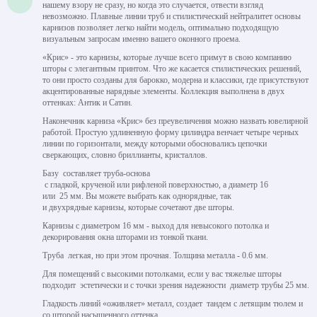
нашему взору не сразу, но когда это случается, отвести взгляд
невозможно. Плавные линии труб и стилистический нейтралитет основы
карнизов позволяет легко найти модель, оптимально подходящую
визуальным запросам именно вашего оконного проема.
«Крис» - это карнизы, которые лучше всего примут в свою компанию
шторы с элегантным принтом. Что же касается стилистических решений,
то они просто созданы для барокко, модерна и классики, где присутствуют
акцентированные нарядные элементы. Коллекция выполнена в двух
оттенках: Антик и Сатин.
Наконечник карниза «Крис» без преувеличения можно назвать ювелирной
работой. Простую удлиненную форму цилиндра венчает четыре черных
линии по горизонтали, между которыми обосновались цепочки
сверкающих, словно бриллианты, кристаллов.
Базу составляет труба-основа
с гладкой, крученой или рифленой поверхностью, а диаметр 16
или 25 мм. Вы можете выбрать как однорядные, так
и двухрядные карнизы, которые сочетают две шторы.
Карнизы с диаметром 16 мм - выход для невысокого потолка и
декорирования окна шторами из тонкой ткани.
Труба легкая, но при этом прочная. Толщина металла - 0.6 мм.
Для помещений с высокими потолками, если у вас тяжелые шторы
подходит эстетически и с точки зрения надежности диаметр трубы 25 мм.
Гладкость линий «оживляет» металл, создает тандем с летящим тюлем и
со шторой насыщенного оттенка.