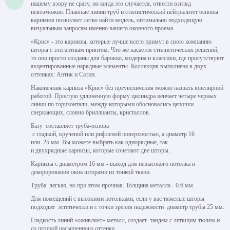
нашему взору не сразу, но когда это случается, отвести взгляд
невозможно. Плавные линии труб и стилистический нейтралитет основы
карнизов позволяет легко найти модель, оптимально подходящую
визуальным запросам именно вашего оконного проема.
«Крис» - это карнизы, которые лучше всего примут в свою компанию
шторы с элегантным принтом. Что же касается стилистических решений,
то они просто созданы для барокко, модерна и классики, где присутствуют
акцентированные нарядные элементы. Коллекция выполнена в двух
оттенках: Антик и Сатин.
Наконечник карниза «Крис» без преувеличения можно назвать ювелирной
работой. Простую удлиненную форму цилиндра венчает четыре черных
линии по горизонтали, между которыми обосновались цепочки
сверкающих, словно бриллианты, кристаллов.
Базу составляет труба-основа
с гладкой, крученой или рифленой поверхностью, а диаметр 16
или 25 мм. Вы можете выбрать как однорядные, так
и двухрядные карнизы, которые сочетают две шторы.
Карнизы с диаметром 16 мм - выход для невысокого потолка и
декорирования окна шторами из тонкой ткани.
Труба легкая, но при этом прочная. Толщина металла - 0.6 мм.
Для помещений с высокими потолками, если у вас тяжелые шторы
подходит эстетически и с точки зрения надежности диаметр трубы 25 мм.
Гладкость линий «оживляет» металл, создает тандем с летящим тюлем и
со шторой насыщенного оттенка.