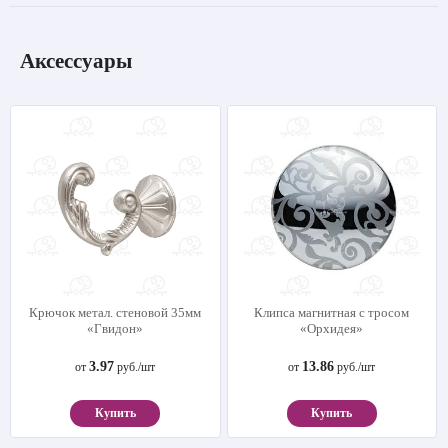
Аксессуары
Крючок метал. стеновой 35мм
Клипса магнитная с тросом
«Гвидон»
«Орхидея»
3.97
13.86
от
руб./шт
от
руб./шт
Купить
Купить