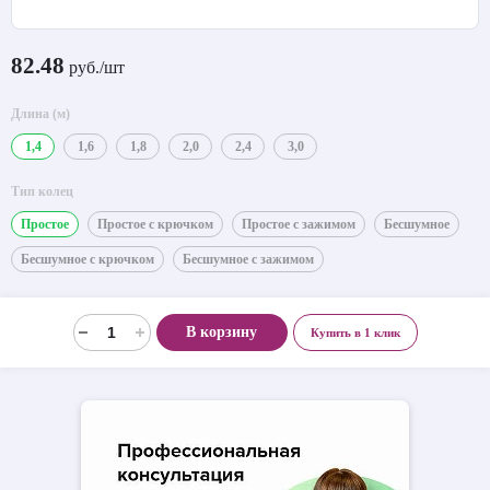
82.48
руб./шт
Длина (м)
1,4
1,6
1,8
2,0
2,4
3,0
Тип колец
Простое
Простое с крючком
Простое с зажимом
Бесшумное
Бесшумное с крючком
Бесшумное с зажимом
В корзину
Купить в 1 клик