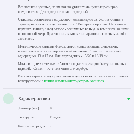
Все карнизы цельные, но их можно удлинить до нужных размеров
соединителем. Для эркерного окна - эркерный.
Отдельного внимания заслуживают кольца карнизов. Хотите слышать
характерный звук при движении штор? Выбирайте простые. Не желаете
нарушать тишину? Под запрос - бесшумные кольца. В комплекте 10 штук
на погонный метр. Практичны и компактны варианты с крючками либо с
зажимами.
Металлические карнизы фиксируются кронштейнами: стеновыми,
потолочными, модели «прованс» и боковыми. Размеры для линейки
однорядных 13 и 17 см. Для двухрядных - 13/20 и 13/19 см.
Модели в двух оттенках. «Антик» создает имитацию фактуры кованых
изделий. «Сатин» - эстетика матового серебра.
Выбрать карниз и подобрать решение для окна вы можете сами с онлайн-
конструктором.с
нашим онлайн-конструктором карнизов
.
Характеристики
Диаметр (мм)
16
Тип трубы
Гладкая
Количество рядов
2