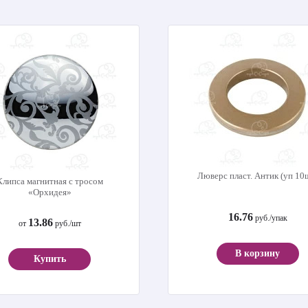
Люверс пласт. Антик (уп 10
Клипса магнитная с тросом
«Орхидея»
16.76
руб./упак
13.86
от
руб./шт
В корзину
Купить