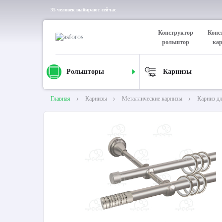
35 человек выбирают сейчас
Конструктор
Конс
рольштор
ка
Рольшторы
Карнизы
Главная
Карнизы
Металлические карнизы
Карниз д