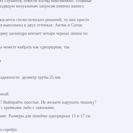
это случается, отвести взгляд невозможно. Плавные
одходящую визуальным запросам именно вашего
касается стилистических решений, то они просто
я выполнена в двух оттенках: Антик и Сатин.
орму цилиндра венчает четыре черных линии по
ы можете выбрать как однорядные, так
и.
надежности диаметр трубы 25 мм.
рный.
? Выбирайте простые. Не желаете нарушать тишину?
 с крючками либо с зажимами.
ми. Размеры для линейки однорядных 13 и 17 см.
о серебра.