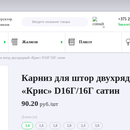
+375 2
труктор
Заказат
рнизов
Жалюзи
Плиссе
ля штор двухрядный «Крис» D16Г/16Г сатин
Карниз для штор двухря
«Крис» D16Г/16Г сатин
90.20
руб./шт
Длина (м)
1,4
1,6
1,8
2,0
2,4
3,0