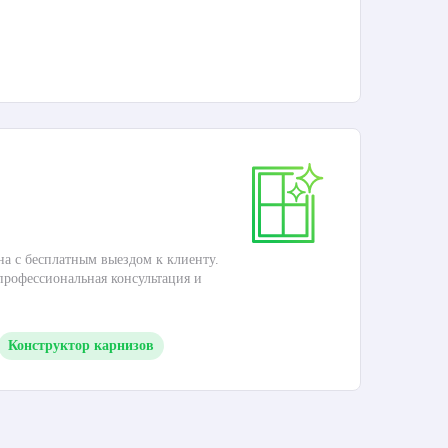
П
Ка
на с бесплатным выездом к клиенту.
Это
 профессиональная консультация и
кар
Конструктор карнизов
М