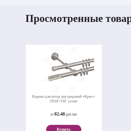
Просмотренные това
Карниз для штор двухрядный «Крис»
D16Г/16Г сатин
82.48
от
руб./шт
Купить