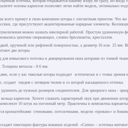
оценная эстетика, которая открывается нашему взору не сразу, но когда 
ралитет основы карнизов позволяет легко найти модель, оптимально п
чше всего примут в свою компанию шторы с элегантным принтом. Что же 
ассики, где присутствуют акцентированные нарядные элементы. Коллекци
реувеличения можно назвать ювелирной работой. Простую удлиненную ф
новались цепочки сверкающих, словно бриллианты, кристаллов.
адкой, крученой или рифленой поверхностью, а диаметр 16 или 25 мм. В
четают две шторы.
д для невысокого потолка и декорирования окна шторами из тонкой ткан
. Толщина металла - 0.6 мм.
ми, если у вас тяжелые шторы подходит эстетически и с точки зрения 
л, создает тандем с летящим тюлем и со шторой насыщенного оттенка.
 удлинить до нужных размеров соединителем. Для эркерного окна - эрке
кольца карнизов. Хотите слышать характерный звук при движении штор
 комплекте 10 штук на погонный метр. Практичны и компактны варианты
ся кронштейнами: стеновыми, потолочными, модели «прованс» и боковы
создает имитацию фактуры кованых изделий. «Сатин» - эстетика матовог