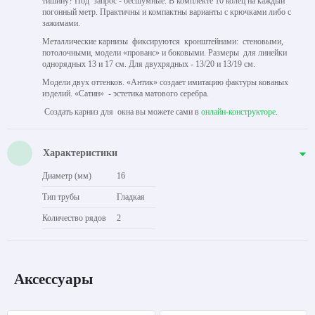
тишину? Под запрос - бесшумные. В комплекте 10 колец на каждый
погонный метр. Практичны и компактны варианты с крючками либо с
зажимами.
Металлические карнизы фиксируются кронштейнами: стеновыми,
потолочными, модели «прованс» и боковыми. Размеры для линейки
однорядных 13 и 17 см. Для двухрядных - 13/20 и 13/19 см.
Модели двух оттенков. «Антик» создает имитацию фактуры кованых
изделий. «Сатин» - эстетика матового серебра.
Создать карниз для окна вы можете сами в
онлайн-конструкторе
.
Характеристики
Диаметр (мм)
16
Тип трубы
Гладкая
Количество рядов
2
Аксессуары