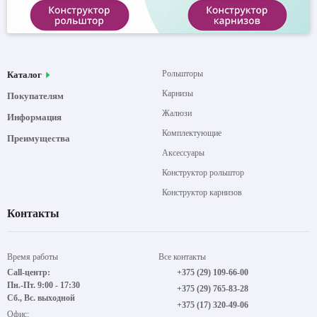
Рольшторы
Каталог
Карнизы
Покупателям
Жалюзи
Информация
Комплектующие
Преимущества
Аксессуары
Конструктор рольштор
Конструктор карнизов
Контакты
Время работы
Все контакты
Call-центр:
+375 (29) 109-66-00
Пн.-Пт. 9:00 - 17:30
+375 (29) 765-83-28
Сб., Вс. выходной
+375 (17) 320-49-06
Офис: