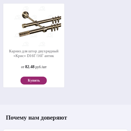
Карниз для штор двухрядный
«Крис» D16Г/16Г антик
82.48
от
руб./шт
Купить
Почему нам доверяют