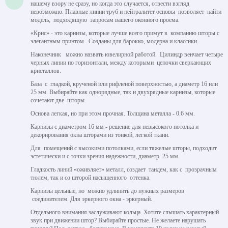
нашему взору не сразу, но когда это случается, отвести взгляд
невозможно. Плавные линии труб и нейтралитет основы позволяет найти
модель, подходящую запросам вашего оконного проема.
«Крис» - это карнизы, которые лучше всего примут в компанию шторы с
элегантным принтом. Созданы для барокко, модерна и классики.
Наконечник можно назвать ювелирной работой. Цилиндр венчает четыре
черных линии по горизонтали, между которыми цепочки сверкающих
кристаллов.
База с гладкой, крученой или рифленой поверхностью, а диаметр 16 или
25 мм. Выбирайте как однорядные, так и двухрядные карнизы, которые
сочетают две шторы.
Основа легкая, но при этом прочная. Толщина металла - 0.6 мм.
Карнизы с диаметром 16 мм - решение для невысокого потолка и
декорирования окна шторами из тонкой, легкой ткани.
Для помещений с высокими потолками, если тяжелые шторы, подходит
эстетически и с точки зрения надежности, диаметр 25 мм.
Гладкость линий «оживляет» металл, создает тандем, как с прозрачным
тюлем, так и со шторой насыщенного оттенка.
Карнизы цельные, но можно удлинить до нужных размеров
соединителем. Для эркерного окна - эркерный.
Отдельного внимания заслуживают кольца. Хотите слышать характерный
звук при движении штор? Выбирайте простые. Не желаете нарушать