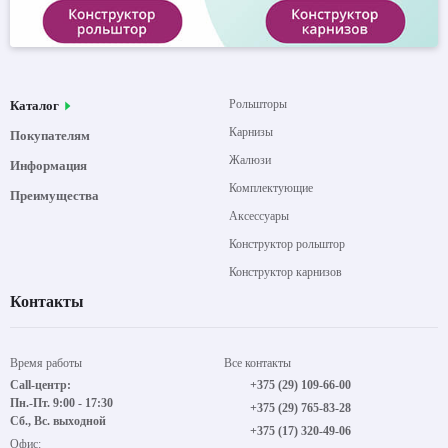
Рольшторы
Каталог
Карнизы
Покупателям
Жалюзи
Информация
Комплектующие
Преимущества
Аксессуары
Конструктор рольштор
Конструктор карнизов
Контакты
Время работы
Все контакты
Call-центр:
+375 (29) 109-66-00
Пн.-Пт. 9:00 - 17:30
+375 (29) 765-83-28
Сб., Вс. выходной
+375 (17) 320-49-06
Офис: