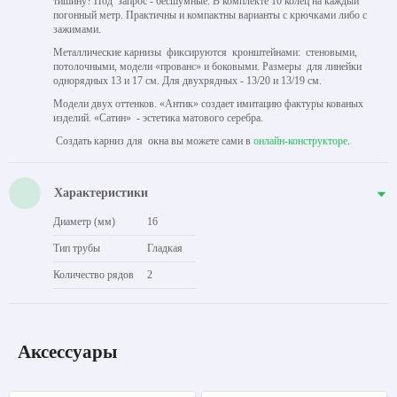
тишину? Под запрос - бесшумные. В комплекте 10 колец на каждый
погонный метр. Практичны и компактны варианты с крючками либо с
зажимами.
Металлические карнизы фиксируются кронштейнами: стеновыми,
потолочными, модели «прованс» и боковыми. Размеры для линейки
однорядных 13 и 17 см. Для двухрядных - 13/20 и 13/19 см.
Модели двух оттенков. «Антик» создает имитацию фактуры кованых
изделий. «Сатин» - эстетика матового серебра.
Создать карниз для окна вы можете сами в
онлайн-конструкторе
.
Характеристики
Диаметр (мм)
16
Тип трубы
Гладкая
Количество рядов
2
Аксессуары