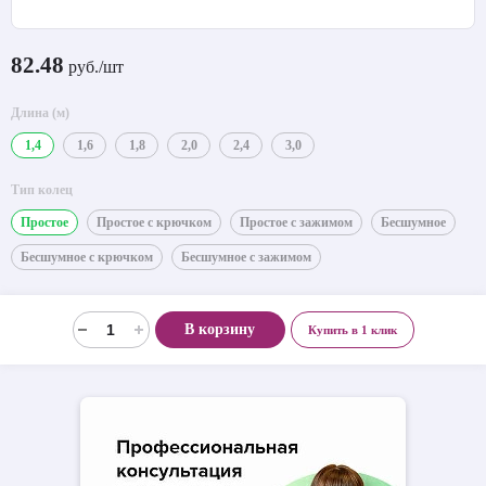
82.48
руб./шт
Длина (м)
1,4
1,6
1,8
2,0
2,4
3,0
Тип колец
Простое
Простое с крючком
Простое с зажимом
Бесшумное
Бесшумное с крючком
Бесшумное с зажимом
В корзину
Купить в 1 клик