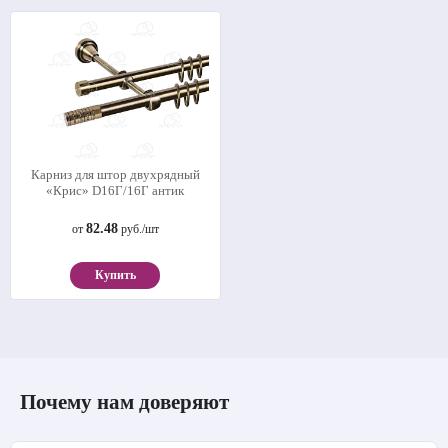
Карниз для штор двухрядный
«Крис» D16Г/16Г антик
82.48
от
руб./шт
Купить
Почему нам доверяют