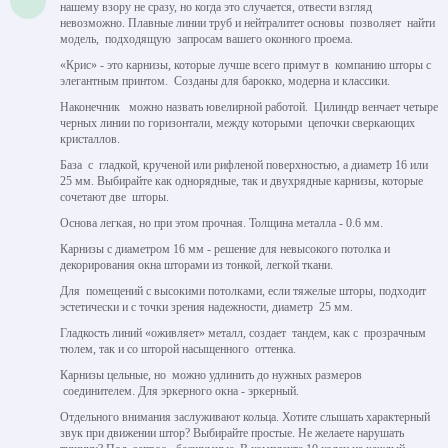
нашему взору не сразу, но когда это случается, отвести взгляд
невозможно. Плавные линии труб и нейтралитет основы позволяет найти
модель, подходящую запросам вашего оконного проема.
«Крис» - это карнизы, которые лучше всего примут в компанию шторы с
элегантным принтом. Созданы для барокко, модерна и классики.
Наконечник можно назвать ювелирной работой. Цилиндр венчает четыре
черных линии по горизонтали, между которыми цепочки сверкающих
кристаллов.
База с гладкой, крученой или рифленой поверхностью, а диаметр 16 или
25 мм. Выбирайте как однорядные, так и двухрядные карнизы, которые
сочетают две шторы.
Основа легкая, но при этом прочная. Толщина металла - 0.6 мм.
Карнизы с диаметром 16 мм - решение для невысокого потолка и
декорирования окна шторами из тонкой, легкой ткани.
Для помещений с высокими потолками, если тяжелые шторы, подходит
эстетически и с точки зрения надежности, диаметр 25 мм.
Гладкость линий «оживляет» металл, создает тандем, как с прозрачным
тюлем, так и со шторой насыщенного оттенка.
Карнизы цельные, но можно удлинить до нужных размеров
соединителем. Для эркерного окна - эркерный.
Отдельного внимания заслуживают кольца. Хотите слышать характерный
звук при движении штор? Выбирайте простые. Не желаете нарушать