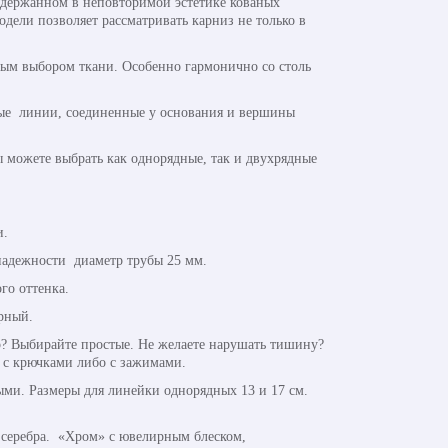
ыдержанном в неповторимой эстетике кованых
дели позволяет рассматривать карниз не только в
тным выбором ткани. Особенно гармонично со столь
ные линии, соединенные у основания и вершины
ы можете выбрать как однорядные, так и двухрядные
и.
надежности диаметр трубы 25 мм.
го оттенка.
рный.
? Выбирайте простые. Не желаете нарушать тишину?
 с крючками либо с зажимами.
ми. Размеры для линейки однорядных 13 и 17 см.
 серебра. «Хром» с ювелирным блеском,