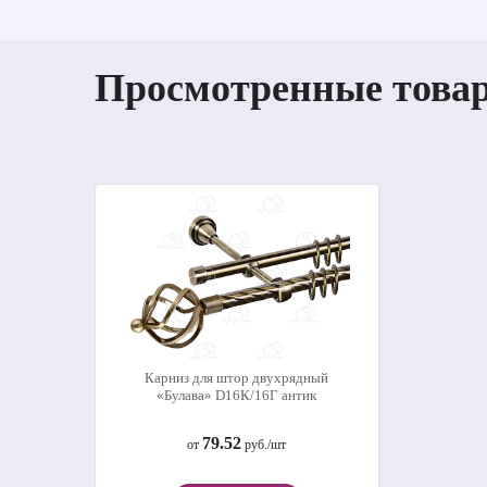
Просмотренные това
Карниз для штор двухрядный
«Булава» D16К/16Г антик
79.52
от
руб./шт