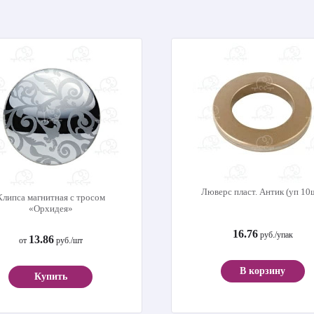
Люверс пласт. Антик (уп 10
Клипса магнитная с тросом
«Орхидея»
16.76
руб./упак
13.86
от
руб./шт
В корзину
Купить