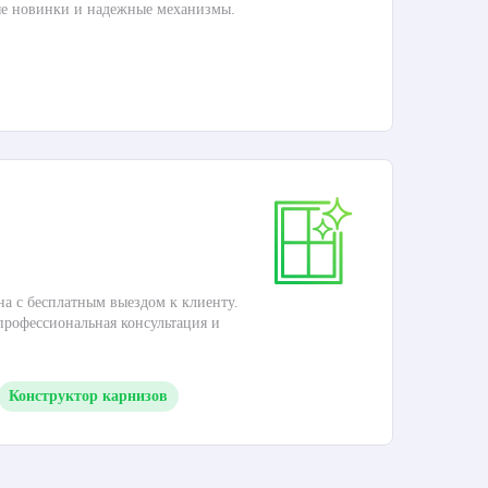
ые новинки и надежные механизмы.
Раб
П
Ка
на с бесплатным выездом к клиенту.
Это
 профессиональная консультация и
кар
Конструктор карнизов
М