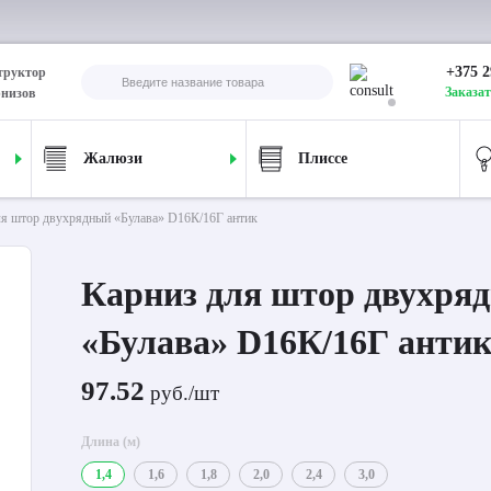
+375 2
труктор
Заказат
рнизов
Жалюзи
Плиссе
ля штор двухрядный «Булава» D16К/16Г антик
Карниз для штор двухря
«Булава» D16К/16Г анти
97.52
руб./шт
Длина (м)
1,4
1,6
1,8
2,0
2,4
3,0