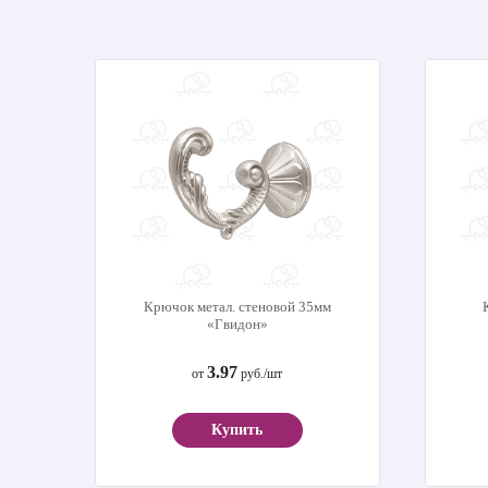
Крючок метал. стеновой 35мм
«Гвидон»
3.97
от
руб./шт
Купить