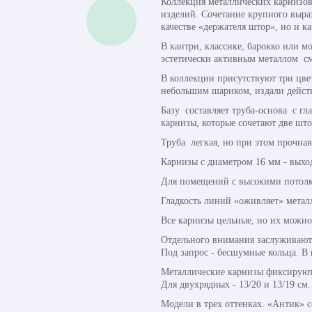
Коллекция металлических карнизов
изделий. Сочетание крупного выраз
качестве «держателя штор», но и к
В кантри, классике, барокко или м
эстетически активным металлом см
В коллекции присутствуют три цве
небольшим шариком, издали дейст
Базу составляет труба-основа с гл
карнизы, которые сочетают две шт
Труба легкая, но при этом прочная
Карнизы с диаметром 16 мм - выхо
Для помещений с высокими потолка
Гладкость линий «оживляет» метал
Все карнизы цельные, но их можно
Отдельного внимания заслуживают 
Под запрос - бесшумные кольца. В
Металлические карнизы фиксируют
Для двухрядных - 13/20 и 13/19 см.
Модели в трех оттенках. «Антик» 