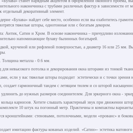
 «Булава» станет нарядным акцентом в оформлении оконного проема, в
ительного наконечника с трубами различных фактур в зависимости от мо
ак отдельный декоративный элемент.
одерне «Булава» найдет себе место, особенно если вы озаботитесь грамо
отрятся тяжелые шторы, однотонные или с богатым декором.
та: Антик, Сатин и Хром. В основе наконечника – причудливо изломан
вительно напоминающие булаву былинных богатырей.
адкой, крученой или рифленой поверхностью, а диаметр 16 или 25 мм. В
оры.
. Толщина металла - 0.6 мм.
д для невысокого потолка и декорирования окна шторами из тонкой ткан
ми, если у вас тяжелые шторы подходит эстетически и с точки зрения 
л, создает гармоничный тандем с летящим тюлем и со шторой насыщенно
 удлинить до нужных размеров соединителем. Для эркерного окна - эрке
кольца карнизов. Хотите слышать характерный звук при движении штор
 комплекте 10 штук на погонный метр. Практичны и компактны варианты
ся кронштейнами: стеновыми, потолочными, модели «прованс» и боковы
создает имитацию фактуры кованых изделий. «Сатин»- эстетика матового