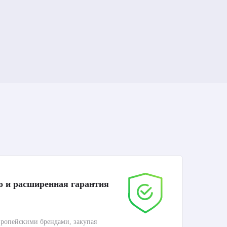
о и расширенная гарантия
До
ропейскими брендами, закупая
Дос