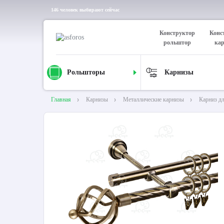
146 человек выбирают сейчас
Конструктор
Конс
рольштор
ка
Рольшторы
Карнизы
Главная
Карнизы
Металлические карнизы
Карниз д