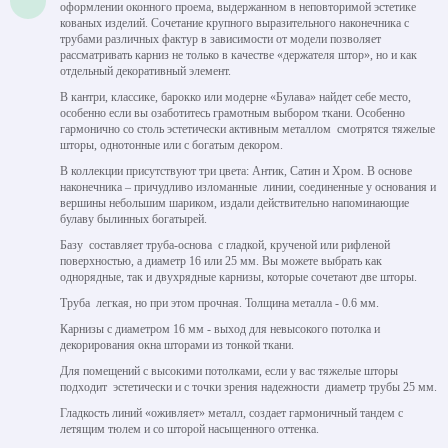
оформлении оконного проема, выдержанном в неповторимой эстетике
кованых изделий. Сочетание крупного выразительного наконечника с
трубами различных фактур в зависимости от модели позволяет
рассматривать карниз не только в качестве «держателя штор», но и как
отдельный декоративный элемент.
В кантри, классике, барокко или модерне «Булава» найдет себе место,
особенно если вы озаботитесь грамотным выбором ткани. Особенно
гармонично со столь эстетически активным металлом смотрятся тяжелые
шторы, однотонные или с богатым декором.
В коллекции присутствуют три цвета: Антик, Сатин и Хром. В основе
наконечника – причудливо изломанные линии, соединенные у основания и
вершины небольшим шариком, издали действительно напоминающие
булаву былинных богатырей.
Базу составляет труба-основа с гладкой, крученой или рифленой
поверхностью, а диаметр 16 или 25 мм. Вы можете выбрать как
однорядные, так и двухрядные карнизы, которые сочетают две шторы.
Труба легкая, но при этом прочная. Толщина металла - 0.6 мм.
Карнизы с диаметром 16 мм - выход для невысокого потолка и
декорирования окна шторами из тонкой ткани.
Для помещений с высокими потолками, если у вас тяжелые шторы
подходит эстетически и с точки зрения надежности диаметр трубы 25 мм.
Гладкость линий «оживляет» металл, создает гармоничный тандем с
летящим тюлем и со шторой насыщенного оттенка.