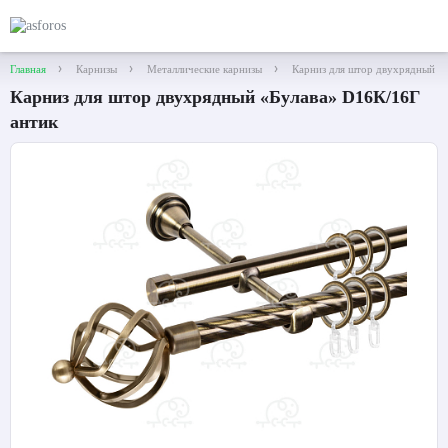
Главная
Карнизы
Металлические карнизы
Карниз для штор двухрядный «
Карниз для штор двухрядный «Булава» D16К/16Г
антик