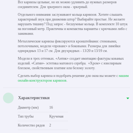
Все карнизы цельные, но их можно удлинить до нужных размеров
соединителем. Для эркерного окна - эркерный.
Отдельного внимания заслуживают кольца карнизов. Хотите слышать
характерный звук при движении штор? Выбирайте простые. Не желаете
нарушать тишину? Под запрос - бесшумные кольца. В комплекте 10 штук
на погонный метр. Практичны и компактны варианты с крючками либо с
зажимами.
Металлические карнизы фиксируются кронштейнами: стеновыми,
потолочными, модели «прованс» и боковыми. Размеры для линейки
однорядных 13 и 17 см. Для двухрядных - 13/20 и 13/19 см.
Модели в трех оттенках. «Антик» создает имитацию фактуры кованых
изделий. «Сатин»- эстетика матового серебра. «Хром» с ювелирным
блеском, свойственным платине или белому золоту.
Сделать выбор карниза и подобрать решение для окна вы можете с
нашим
онлайн-конструктором карнизов
.
Характеристики
Диаметр (мм)
16
Тип трубы
Крученая
Количество рядов
2