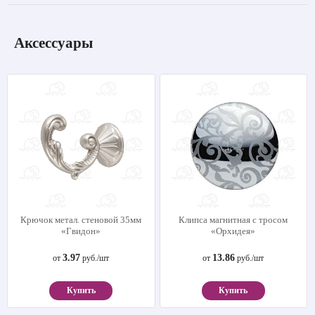
Аксессуары
Крючок метал. стеновой 35мм
Клипса магнитная с тросом
«Гвидон»
«Орхидея»
3.97
13.86
от
руб./шт
от
руб./шт
Купить
Купить