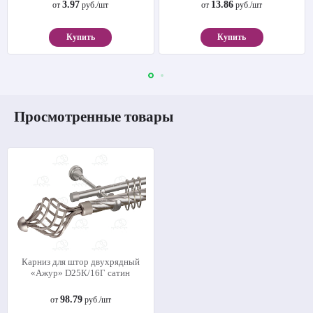
3.97
13.86
от
руб./шт
от
руб./шт
Купить
Купить
Просмотренные товары
Карниз для штор двухрядный
«Ажур» D25К/16Г сатин
98.79
от
руб./шт