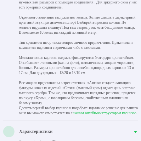
нужных вам размеров с помощью соединителя . Для эркерного окна у нас
есть эркерный соединитель .
Отдельного внимания заслуживают кольца. Хотите слышать характерный
приятный звук при движении штор? Выбирайте простые кольца. Не
желаете нарушать тишину? Под ваш запрос у нас есть бесшумные кольца.
В комплекте 10 колец на каждый погонный метр.
Тип крепления штор также вопрос личного предпочтения. Практичны и
компактны варианты с крючками либо с зажимами.
Металлические карнизы надежно фиксируются благодаря кронштейнам.
Они бывают стеновыми (как на фото), потолочными, модели «прованс»,
боковые. Размеры кронштейнов для линейки однорядных карнизов 13 и
17 см. Для двухрядных - 13/20 и 13/19 см.
Все модели представлены в трех оттенках. «Антик» создает имитацию
фактуры кованых изделий. «Сатин» (матовый хром) отдает дань эстетике
матового серебра. Тем же, кто предпочитает нарядные решения, придется
по вкусу «Хром», с ювелирным блеском, свойственным платине или
белому золоту.
Сделать верный выбор карниза и подобрать идеальное решение для вашего
окна вы можете самостоятельно с
нашим онлайн-конструктором карнизов
.
Характеристики