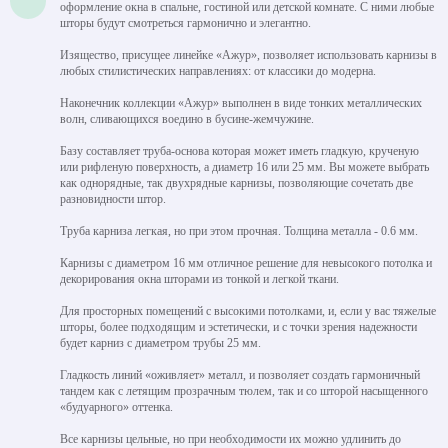
оформление окна в спальне, гостиной или детской комнате. С ними любые
шторы будут смотреться гармонично и элегантно.
Изящество, присущее линейке «Ажур», позволяет использовать карнизы в
любых стилистических направлениях: от классики до модерна.
Наконечник коллекции «Ажур» выполнен в виде тонких металлических
волн, сливающихся воедино в бусине-жемчужине.
Базу составляет труба-основа которая может иметь гладкую, крученую
или рифленую поверхность, а диаметр 16 или 25 мм. Вы можете выбрать
как однорядные, так двухрядные карнизы, позволяющие сочетать две
разновидности штор.
Труба карниза легкая, но при этом прочная. Толщина металла - 0.6 мм.
Карнизы с диаметром 16 мм отличное решение для невысокого потолка и
декорирования окна шторами из тонкой и легкой ткани.
Для просторных помещений с высокими потолками, и, если у вас тяжелые
шторы, более подходящим и эстетически, и с точки зрения надежности
будет карниз с диаметром трубы 25 мм.
Гладкость линий «оживляет» металл, и позволяет создать гармоничный
тандем как с летящим прозрачным тюлем, так и со шторой насыщенного
«будуарного» оттенка.
Все карнизы цельные, но при необходимости их можно удлинить до