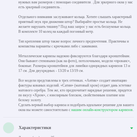
нужных вам размеров с помощью соединителя . Для эркерного окна у нас
есть эркерный соединитель .
Отдельного внимания заслуживают кольца. Хотите слышать характерный
приятный звук при движении штор? Выбирайте простые кольца. Не
желаете нарушать тишину? Под ваш запрос у нас есть бесшумные кольца.
В комплекте 10 колец на каждый погонный метр.
Тип крепления штор также вопрос личного предпочтения. Практичны и
компактны варианты с крючками либо с зажимами.
Металлические карнизы надежно фиксируются благодаря кронштейнам.
Они бывают стеновыми (как на фото), потолочными, модели «прованс»,
боковые. Размеры кронштейнов для линейки однорядных карнизов 13 и
17 см. Для двухрядных - 13/20 и 13/19 см.
Все модели представлены в трех оттенках. «Антик» создает имитацию
фактуры кованых изделий. «Сатин» (матовый хром) отдает дань эстетике
матового серебра. Тем же, кто предпочитает нарядные решения, придется
по вкусу «Хром», с ювелирным блеском, свойственным платине или
белому золоту.
Сделать верный выбор карниза и подобрать идеальное решение для вашего
окна вы можете самостоятельно с
нашим онлайн-конструктором карнизов
.
Характеристики