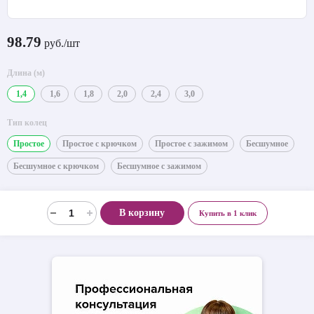
98.79
руб./шт
Длина (м)
1,4
1,6
1,8
2,0
2,4
3,0
Тип колец
Простое
Простое с крючком
Простое с зажимом
Бесшумное
Бесшумное с крючком
Бесшумное с зажимом
В корзину
Купить в 1 клик