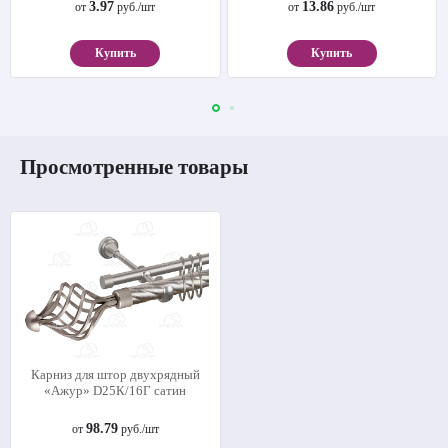
3.97
13.86
от
руб./шт
от
руб./шт
Купить
Купить
Просмотренные товары
Карниз для штор двухрядный
«Ажур» D25К/16Г сатин
98.79
от
руб./шт