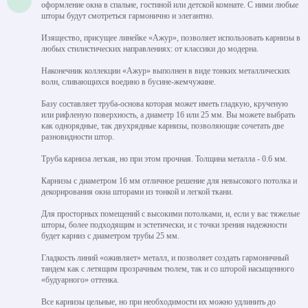
оформление окна в спальне, гостиной или детской комнате. С ними любые
шторы будут смотреться гармонично и элегантно.
Изящество, присущее линейке «Ажур», позволяет использовать карнизы в
любых стилистических направлениях: от классики до модерна.
Наконечник коллекции «Ажур» выполнен в виде тонких металлических
волн, сливающихся воедино в бусине-жемчужине.
Базу составляет труба-основа которая может иметь гладкую, крученую
или рифленую поверхность, а диаметр 16 или 25 мм. Вы можете выбрать
как однорядные, так двухрядные карнизы, позволяющие сочетать две
разновидности штор.
Труба карниза легкая, но при этом прочная. Толщина металла - 0.6 мм.
Карнизы с диаметром 16 мм отличное решение для невысокого потолка и
декорирования окна шторами из тонкой и легкой ткани.
Для просторных помещений с высокими потолками, и, если у вас тяжелые
шторы, более подходящим и эстетически, и с точки зрения надежности
будет карниз с диаметром трубы 25 мм.
Гладкость линий «оживляет» металл, и позволяет создать гармоничный
тандем как с летящим прозрачным тюлем, так и со шторой насыщенного
«будуарного» оттенка.
Все карнизы цельные, но при необходимости их можно удлинить до