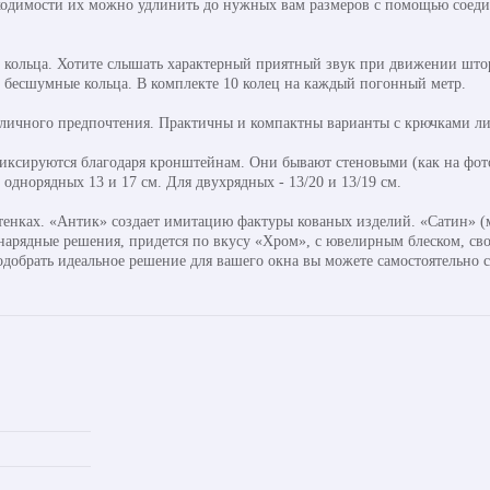
ходимости их можно удлинить до нужных вам размеров с помощью соедини
кольца. Хотите слышать характерный приятный звук при движении штор
ь бесшумные кольца. В комплекте 10 колец на каждый погонный метр.
 личного предпочтения. Практичны и компактны варианты с крючками ли
ксируются благодаря кронштейнам. Они бывают стеновыми (как на фото
днорядных 13 и 17 см. Для двухрядных - 13/20 и 13/19 см.
тенках. «Антик» создает имитацию фактуры кованых изделий. «Сатин» (м
 нарядные решения, придется по вкусу «Хром», с ювелирным блеском, св
одобрать идеальное решение для вашего окна вы можете самостоятельно 