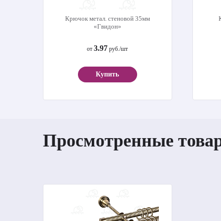
Крючок метал. стеновой 35мм
«Гвидон»
3.97
от
руб./шт
Купить
Просмотренные това