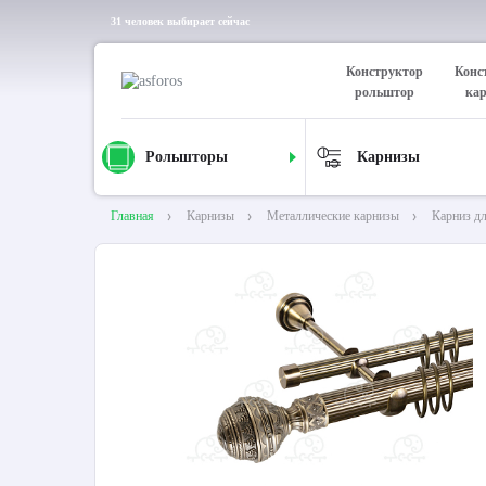
31 человек выбирает сейчас
Конструктор
Конс
рольштор
ка
Рольшторы
Карнизы
Главная
Карнизы
Металлические карнизы
Карниз д