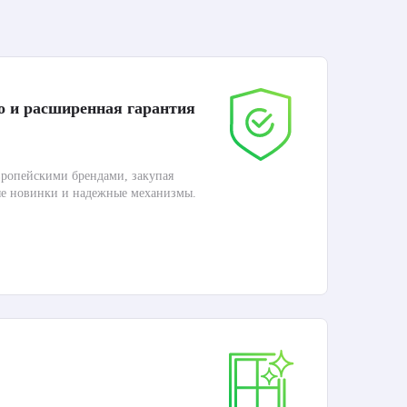
о и расширенная гарантия
До
ропейскими брендами, закупая
Дос
ые новинки и надежные механизмы.
Раб
П
Ка