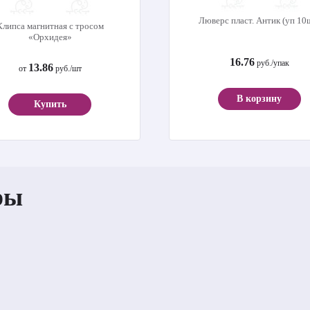
Люверс пласт. Антик (уп 10
Клипса магнитная с тросом
«Орхидея»
16.76
руб./упак
13.86
от
руб./шт
В корзину
Купить
ры