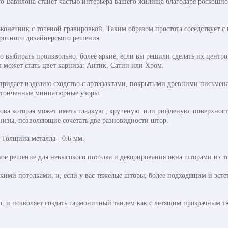
го Вавилона станет частью интерьера вашего жилища благодаря роскошн
конечник с точеной гравировкой. Таким образом простота соседствует с 
арочного дизайнерского решения.
выбирать произвольно: более яркие, если вы решили сделать их центр
 может стать цвет карниза: Антик, Сатин или Хром.
 придает изделию сходство с артефактами, покрытыми древними письмен
утонченные миниатюрные узоры.
нова которая может иметь гладкую , крученую или рифленую поверхность
рнизы, позволяющие сочетать две разновидности штор.
. Толщина металла - 0.6 мм.
ое решение для невысокого потолка и декорирования окна шторами из то
ими потолками, и, если у вас тяжелые шторы, более подходящим и эстети
л, и позволяет создать гармоничный тандем как с летящим прозрачным т