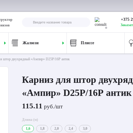
+375 2
труктор
Заказат
рнизов
Жалюзи
Плиссе
ля штор двухрядный «Ампир» D25Р/16Р антик
Карниз для штор двухря
«Ампир» D25Р/16Р антик
115.11
руб./шт
Длина (м)
1,6
1,8
2,0
2,4
3,0