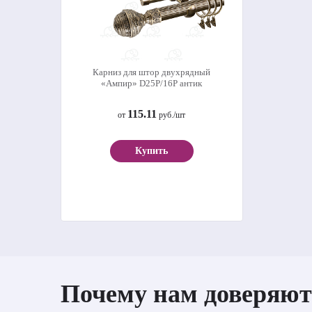
Карниз для штор двухрядный
«Ампир» D25Р/16Р антик
115.11
от
руб./шт
Купить
Почему нам доверяют