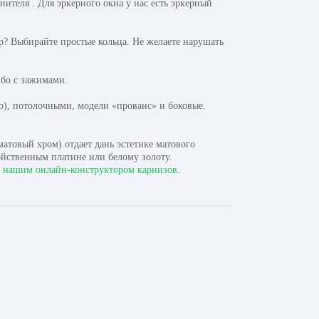
теля . Для эркерного окна у нас есть эркерный
? Выбирайте простые кольца. Не желаете нарушать
бо с зажимами.
), потолочными, модели «прованс» и боковые.
атовый хром) отдает дань эстетике матового
ойственным платине или белому золоту.
с
нашим онлайн-конструктором карнизов
.