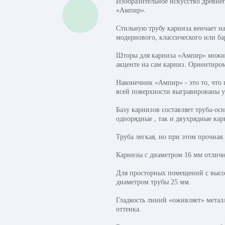
Изобразительное искусство древне
«Ампир».
Стильную трубу карниза венчает на
модернового, классического или б
Шторы для карниза «Ампир» можно 
акценте на сам карниз. Ориентиром
Наконечник «Ампир» - это то, что
всей поверхности выгравированы 
Базу карнизов составляет труба-ос
однорядные , так и двухрядные ка
Труба легкая, но при этом прочная
Карнизы с диаметром 16 мм отличн
Для просторных помещений с высок
диаметром трубы 25 мм.
Гладкость линий «оживляет» метал
оттенка.