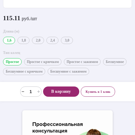
115.11
руб./шт
Длина (м)
1,6
1,8
2,0
2,4
3,0
Тип колец
Простое
Простое с крючком
Простое с зажимом
Бесшумное
Бесшумное с крючком
Бесшумное с зажимом
В корзину
Купить в 1 клик