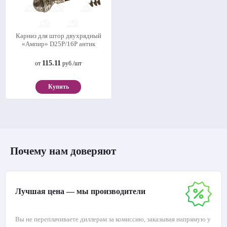
Карниз для штор двухрядный
«Ампир» D25Р/16Р антик
115.11
от
руб./шт
Купить
Почему нам доверяют
Лучшая цена — мы производители
Вы не переплачиваете диллерам за комиссию, заказывая напрямую у