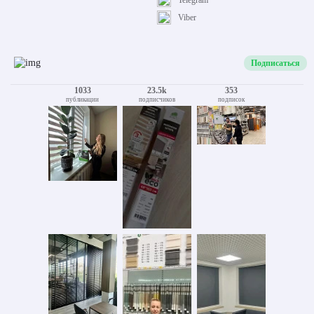
Telegram
Viber
Подписаться
1033
23.5k
353
публикации
подписчиков
подписок