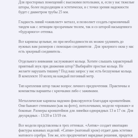
Для просторных помещений с высокими потолками, и, если у вас тяжелые
шторы, более подходящим и эстетически, и с точки зрения надежности
будет с диаметром трубы 25 мм.
Гладкость линий «оживляет» металл, и позволяет создать гармоничный
тандем как с летящим прозрачным тюлем, так и со шторой насыщенного
«будуарного» оттенка.
Все карнизы цельные, но при необходимости их можно удлинить до
нужных вам размеров с помощью соединителя . Для эркерного окна у нас
есть эркерный соединитель .
Отдельного внимания заслуживают кольца. Хотите слышать характерный
приятный звук при движении штор? Выбирайте простые кольца. Не
желаете нарушать тишину? Под ваш запрос у нас есть бесшумные кольца.
В комплекте 10 колец на каждый погонный метр.
Тип крепления штор также вопрос личного предпочтения. Практичны и
компактны варианты с крючками либо с зажимами.
Металлические карнизы надежно фиксируются благодаря кронштейнам.
Они бывают стеновыми (как на фото), потолочными, модели «прованс» и
боковые. Размеры кронштейнов для линейки однорядных 13 и 17 см. Для
двухрядных - 13/20 и 13/19 см.
Все модели представлены в трех оттенках. «Антик» создает имитацию
фактуры кованых изделий. «Сатин» (матовый хром) отдает дань эстетике
матового серебра. Тем же, кто предпочитает нарядные решения, придется