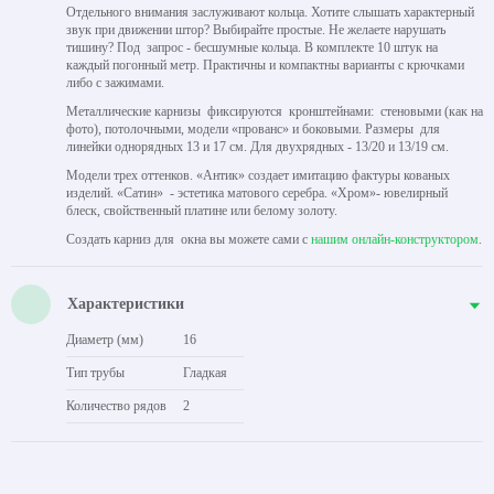
Отдельного внимания заслуживают кольца. Хотите слышать характерный
звук при движении штор? Выбирайте простые. Не желаете нарушать
тишину? Под запрос - бесшумные кольца. В комплекте 10 штук на
каждый погонный метр. Практичны и компактны варианты с крючками
либо с зажимами.
Металлические карнизы фиксируются кронштейнами: стеновыми (как на
фото), потолочными, модели «прованс» и боковыми. Размеры для
линейки однорядных 13 и 17 см. Для двухрядных - 13/20 и 13/19 см.
Модели трех оттенков. «Антик» создает имитацию фактуры кованых
изделий. «Сатин» - эстетика матового серебра. «Хром»- ювелирный
блеск, свойственный платине или белому золоту.
Создать карниз для окна вы можете сами с
нашим онлайн-конструктором
.
Характеристики
Диаметр (мм)
16
Тип трубы
Гладкая
Количество рядов
2