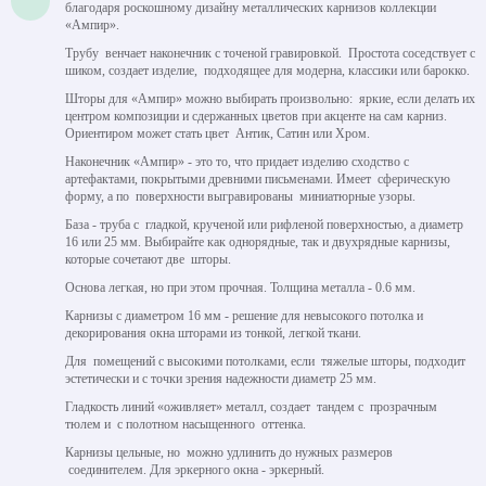
благодаря роскошному дизайну металлических карнизов коллекции
«Ампир».
Трубу венчает наконечник с точеной гравировкой. Простота соседствует с
шиком, создает изделие, подходящее для модерна, классики или барокко.
Шторы для «Ампир» можно выбирать произвольно: яркие, если делать их
центром композиции и сдержанных цветов при акценте на сам карниз.
Ориентиром может стать цвет Антик, Сатин или Хром.
Наконечник «Ампир» - это то, что придает изделию сходство с
артефактами, покрытыми древними письменами. Имеет сферическую
форму, а по поверхности выгравированы миниатюрные узоры.
База - труба с гладкой, крученой или рифленой поверхностью, а диаметр
16 или 25 мм. Выбирайте как однорядные, так и двухрядные карнизы,
которые сочетают две шторы.
Основа легкая, но при этом прочная. Толщина металла - 0.6 мм.
Карнизы с диаметром 16 мм - решение для невысокого потолка и
декорирования окна шторами из тонкой, легкой ткани.
Для помещений с высокими потолками, если тяжелые шторы, подходит
эстетически и с точки зрения надежности диаметр 25 мм.
Гладкость линий «оживляет» металл, создает тандем с прозрачным
тюлем и с полотном насыщенного оттенка.
Карнизы цельные, но можно удлинить до нужных размеров
соединителем. Для эркерного окна - эркерный.