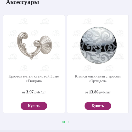
Аксессуары
Крючок метал. стеновой 35мм
Клипса магнитная с тросом
«Гвидон»
«Орхидея»
3.97
13.86
от
руб./шт
от
руб./шт
Купить
Купить