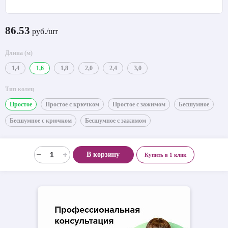
86.53
руб./шт
Длина (м)
1,4
1,6
1,8
2,0
2,4
3,0
Тип колец
Простое
Простое с крючком
Простое с зажимом
Бесшумное
Бесшумное с крючком
Бесшумное с зажимом
В корзину
Купить в 1 клик