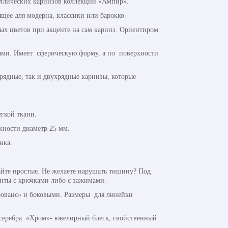
аллических карнизов коллекции «Ампир».
ящее для модерна, классики или барокко.
х цветов при акценте на сам карниз. Ориентиром
нами. Имеет сферическую форму, а по поверхности
рядные, так и двухрядные карнизы, которые
гкой ткани.
жности диаметр 25 мм.
нка.
.
йте простые. Не желаете нарушать тишину? Под
анты с крючками либо с зажимами.
ованс» и боковыми. Размеры для линейки
 серебра. «Хром»- ювелирный блеск, свойственный