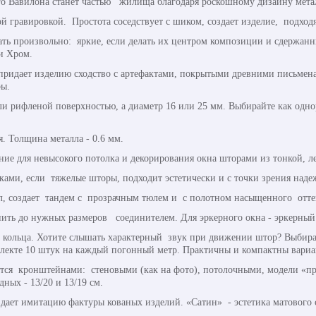
его Вавилона станет частью жилища благодаря роскошному дизайну мет
й гравировкой. Простота соседствует с шиком, создает изделие, подход
 произвольно: яркие, если делать их центром композиции и сдержанны
и Хром.
 придает изделию сходство с артефактами, покрытыми древними письме
ы.
или рифленой поверхностью, а диаметр 16 или 25 мм. Выбирайте как одно
я. Толщина металла - 0.6 мм.
ние для невысокого потолка и декорирования окна шторами из тонкой, ле
ми, если тяжелые шторы, подходит эстетически и с точки зрения наде
л, создает тандем с прозрачным тюлем и с полотном насыщенного отте
ить до нужных размеров соединителем. Для эркерного окна - эркерный
 кольца. Хотите слышать характерный звук при движении штор? Выбира
плекте 10 штук на каждый погонный метр. Практичны и компактны вари
ся кронштейнами: стеновыми (как на фото), потолочными, модели «пр
ных - 13/20 и 13/19 см.
здает имитацию фактуры кованых изделий. «Сатин» - эстетика матового