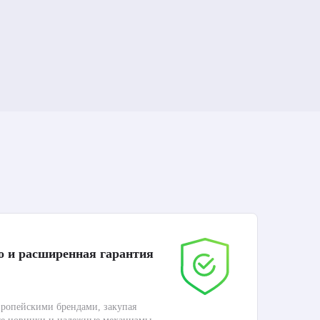
о и расширенная гарантия
До
ропейскими брендами, закупая
Дос