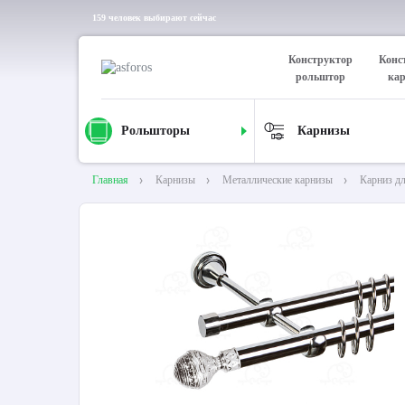
159 человек выбирают сейчас
Конструктор
Конс
рольштор
ка
Рольшторы
Карнизы
Главная
Карнизы
Металлические карнизы
Карниз д