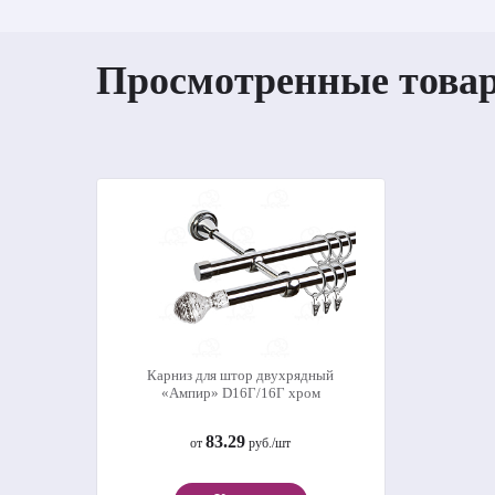
Просмотренные това
Карниз для штор двухрядный
«Ампир» D16Г/16Г хром
83.29
от
руб./шт