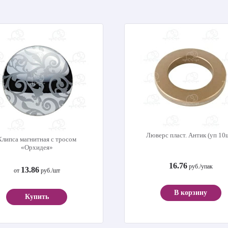
Люверс пласт. Антик (уп 10
Клипса магнитная с тросом
«Орхидея»
16.76
руб./упак
13.86
от
руб./шт
В корзину
Купить