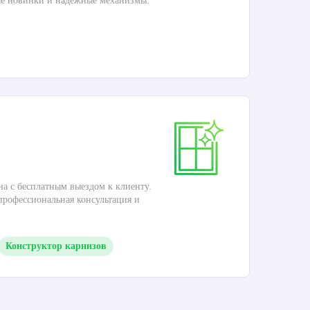
ые новинки и надежные механизмы.
Раб
П
Ка
на с бесплатным выездом к клиенту.
Это
 профессиональная консультация и
кар
Конструктор карнизов
М