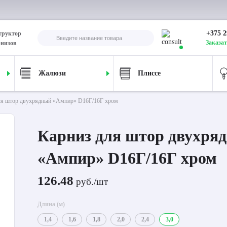
+375 2
труктор
Заказат
рнизов
Жалюзи
Плиссе
ля штор двухрядный «Ампир» D16Г/16Г хром
Карниз для штор двухря
«Ампир» D16Г/16Г хром
126.48
руб./шт
Длина (м)
1,4
1,6
1,8
2,0
2,4
3,0