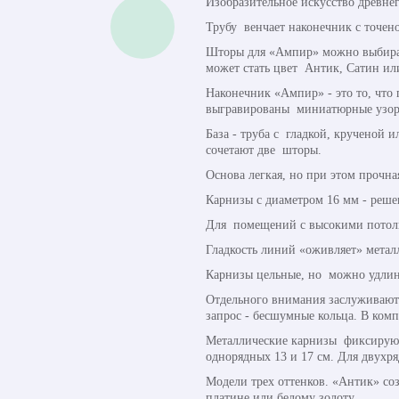
Изобразительное искусство древн
Трубу венчает наконечник с точено
Шторы для «Ампир» можно выбирать
может стать цвет Антик, Сатин ил
Наконечник «Ампир» - это то, что
выгравированы миниатюрные узор
База - труба с гладкой, крученой 
сочетают две шторы.
Основа легкая, но при этом прочна
Карнизы с диаметром 16 мм - реше
Для помещений с высокими потолка
Гладкость линий «оживляет» метал
Карнизы цельные, но можно удлин
Отдельного внимания заслуживают
запрос - бесшумные кольца. В ком
Металлические карнизы фиксируют
однорядных 13 и 17 см. Для двухряд
Модели трех оттенков. «Антик» со
платине или белому золоту.