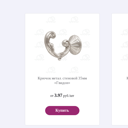
Крючок метал. стеновой 35мм
«Гвидон»
3.97
от
руб./шт
Купить