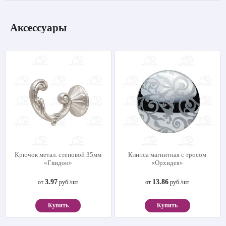
Аксессуары
Крючок метал. стеновой 35мм
Клипса магнитная с тросом
«Гвидон»
«Орхидея»
3.97
13.86
от
руб./шт
от
руб./шт
Купить
Купить