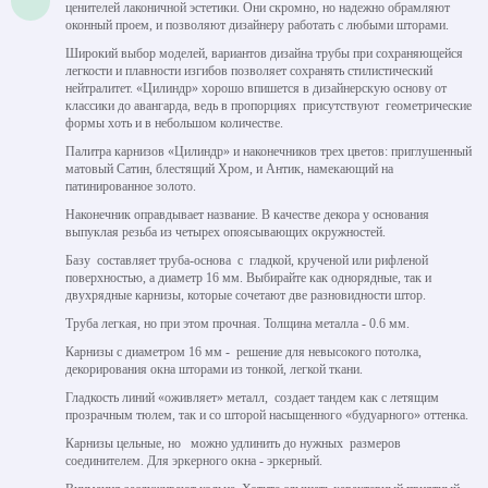
ценителей лаконичной эстетики. Они скромно, но надежно обрамляют
оконный проем, и позволяют дизайнеру работать с любыми шторами.
Широкий выбор моделей, вариантов дизайна трубы при сохраняющейся
легкости и плавности изгибов позволяет сохранять стилистический
нейтралитет. «Цилиндр» хорошо впишется в дизайнерскую основу от
классики до авангарда, ведь в пропорциях присутствуют геометрические
формы хоть и в небольшом количестве.
Палитра карнизов «Цилиндр» и наконечников трех цветов: приглушенный
матовый Сатин, блестящий Хром, и Антик, намекающий на
патинированное золото.
Наконечник оправдывает название. В качестве декора у основания
выпуклая резьба из четырех опоясывающих окружностей.
Базу составляет труба-основа с гладкой, крученой или рифленой
поверхностью, а диаметр 16 мм. Выбирайте как однорядные, так и
двухрядные карнизы, которые сочетают две разновидности штор.
Труба легкая, но при этом прочная. Толщина металла - 0.6 мм.
Карнизы с диаметром 16 мм - решение для невысокого потолка,
декорирования окна шторами из тонкой, легкой ткани.
Гладкость линий «оживляет» металл, создает тандем как с летящим
прозрачным тюлем, так и со шторой насыщенного «будуарного» оттенка.
Карнизы цельные, но можно удлинить до нужных размеров
соединителем. Для эркерного окна - эркерный.