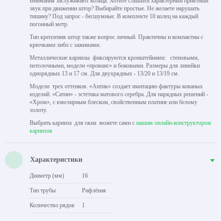
Внимания заслуживают кольца. Хотите слышать характерный приятный
звук при движении штор? Выбирайте простые. Не желаете нарушать
тишину? Под запрос - бесшумные. В комплекте 10 колец на каждый
погонный метр.
Тип крепления штор также вопрос личный. Практичны и компактны с
крючками либо с зажимами.
Металлические карнизы фиксируются кронштейнами: стеновыми,
потолочными, модели «прованс» и боковыми. Размеры для линейки
однорядных 13 и 17 см. Для двухрядных - 13/20 и 13/19 см.
Модели трех оттенков. «Антик» создает имитацию фактуры кованых
изделий. «Сатин» - эстетика матового серебра. Для нарядных решений -
«Хром», с ювелирным блеском, свойственным платине или белому
золоту.
Выбрать карниза для окна можете сами с
нашим онлайн-конструктором
карнизов
Характеристики
Диаметр (мм)
16
Тип трубы
Рифлёная
Количество рядов
1