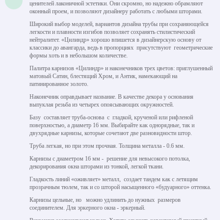
ценителей лаконичной эстетики. Они скромно, но надежно обрамляют
оконный проем, и позволяют дизайнеру работать с любыми шторами.
Широкий выбор моделей, вариантов дизайна трубы при сохраняющейся
легкости и плавности изгибов позволяет сохранять стилистический
нейтралитет. «Цилиндр» хорошо впишется в дизайнерскую основу от
классики до авангарда, ведь в пропорциях присутствуют геометрические
формы хоть и в небольшом количестве.
Палитра карнизов «Цилиндр» и наконечников трех цветов: приглушенный
матовый Сатин, блестящий Хром, и Антик, намекающий на
патинированное золото.
Наконечник оправдывает название. В качестве декора у основания
выпуклая резьба из четырех опоясывающих окружностей.
Базу составляет труба-основа с гладкой, крученой или рифленой
поверхностью, а диаметр 16 мм. Выбирайте как однорядные, так и
двухрядные карнизы, которые сочетают две разновидности штор.
Труба легкая, но при этом прочная. Толщина металла - 0.6 мм.
Карнизы с диаметром 16 мм - решение для невысокого потолка,
декорирования окна шторами из тонкой, легкой ткани.
Гладкость линий «оживляет» металл, создает тандем как с летящим
прозрачным тюлем, так и со шторой насыщенного «будуарного» оттенка.
Карнизы цельные, но можно удлинить до нужных размеров
соединителем. Для эркерного окна - эркерный.