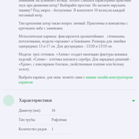
Внимания заслуживают кольца. Хотите слышать характерный приятный
звук при движении штор? Выбирайте простые. Не желаете нарушать
тишину? Под запрос - бесшумные. В комплекте 10 колец на каждый
погонный метр.
Тип крепления штор также вопрос личный. Практичны и компактны с
крючками либо с зажимами.
Металлические карнизы фиксируются кронштейнами: стеновыми,
потолочными, модели «прованс» и боковыми. Размеры для линейки
однорядных 13 и 17 см. Для двухрядных - 13/20 и 13/19 см.
Модели трех оттенков. «Антик» создает имитацию фактуры кованых
изделий. «Сатин» - эстетика матового серебра. Для нарядных решений -
«Хром», с ювелирным блеском, свойственным платине или белому
золоту.
Выбрать карниза для окна можете сами с
нашим онлайн-конструктором
карнизов
Характеристики
Диаметр (мм)
16
Тип трубы
Рифлёная
Количество рядов
1