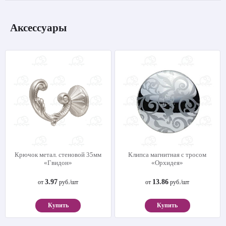
Аксессуары
Крючок метал. стеновой 35мм
Клипса магнитная с тросом
«Гвидон»
«Орхидея»
3.97
13.86
от
руб./шт
от
руб./шт
Купить
Купить