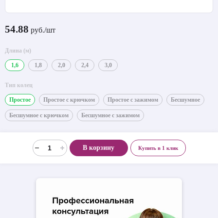
54.88
руб./шт
Длина (м)
1,6
1,8
2,0
2,4
3,0
Тип колец
Простое
Простое с крючком
Простое с зажимом
Бесшумное
Бесшумное с крючком
Бесшумное с зажимом
В корзину
Купить в 1 клик