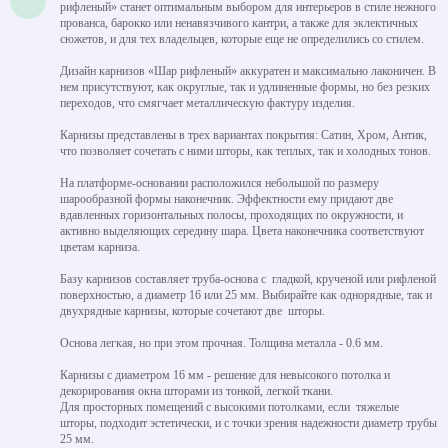
рифленый» станет оптимальным выбором для интерьеров в стиле нежного
прованса, барокко или ненавязчивого кантри, а также для эклектичных
сюжетов, и для тех владельцев, которые еще не определились со стилем.
Дизайн карнизов «Шар рифленый» аккуратен и максимально лаконичен. В
нем присутствуют, как округлые, так и удлиненные формы, но без резких
переходов, что смягчает металлическую фактуру изделия.
Карнизы представлены в трех вариантах покрытия: Сатин, Хром, Антик,
что позволяет сочетать с ними шторы, как теплых, так и холодных тонов.
На платформе-основании расположился небольшой по размеру
шарообразной формы наконечник. Эффектности ему придают две
вдавленных горизонтальных полосы, проходящих по окружности, и
активно выделяющих середину шара. Цвета наконечника соответствуют
цветам карниза.
Базу карнизов составляет труба-основа с гладкой, крученой или рифленой
поверхностью, а диаметр 16 или 25 мм. Выбирайте как однорядные, так и
двухрядные карнизы, которые сочетают две шторы.
Основа легкая, но при этом прочная. Толщина металла - 0.6 мм.
Карнизы с диаметром 16 мм - решение для невысокого потолка и
декорирования окна шторами из тонкой, легкой ткани.
Для просторных помещений с высокими потолками, если тяжелые
шторы, подходит эстетически, и с точки зрения надежности диаметр трубы
25 мм.