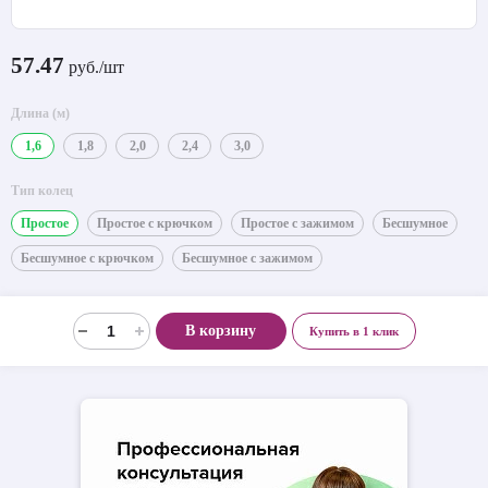
57.47
руб./шт
Длина (м)
1,6
1,8
2,0
2,4
3,0
Тип колец
Простое
Простое с крючком
Простое с зажимом
Бесшумное
Бесшумное с крючком
Бесшумное с зажимом
В корзину
Купить в 1 клик