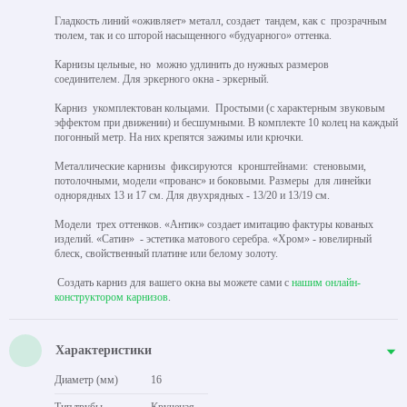
Гладкость линий «оживляет» металл, создает тандем, как с прозрачным
тюлем, так и со шторой насыщенного «будуарного» оттенка.
Карнизы цельные, но можно удлинить до нужных размеров
соединителем. Для эркерного окна - эркерный.
Карниз укомплектован кольцами. Простыми (с характерным звуковым
эффектом при движении) и бесшумными. В комплекте 10 колец на каждый
погонный метр. На них крепятся зажимы или крючки.
Металлические карнизы фиксируются кронштейнами: стеновыми,
потолочными, модели «прованс» и боковыми. Размеры для линейки
однорядных 13 и 17 см. Для двухрядных - 13/20 и 13/19 см.
Модели трех оттенков. «Антик» создает имитацию фактуры кованых
изделий. «Сатин» - эстетика матового серебра. «Хром» - ювелирный
блеск, свойственный платине или белому золоту.
Создать карниз для вашего окна вы можете сами с
нашим онлайн-
конструктором карнизов
.
Характеристики
Диаметр (мм)
16
Тип трубы
Крученая