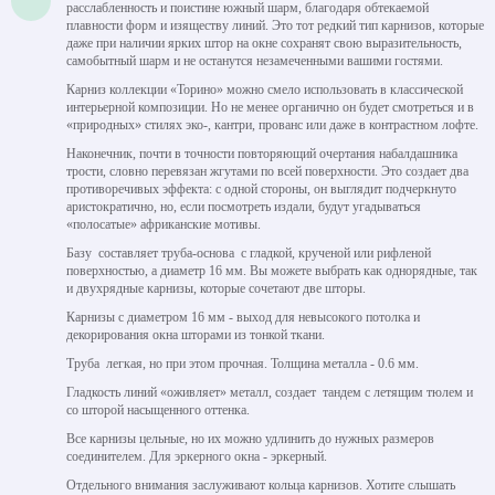
расслабленность и поистине южный шарм, благодаря обтекаемой
плавности форм и изяществу линий. Это тот редкий тип карнизов, которые
даже при наличии ярких штор на окне сохранят свою выразительность,
самобытный шарм и не останутся незамеченными вашими гостями.
Карниз коллекции «Торино» можно смело использовать в классической
интерьерной композиции. Но не менее органично он будет смотреться и в
«природных» стилях эко-, кантри, прованс или даже в контрастном лофте.
Наконечник, почти в точности повторяющий очертания набалдашника
трости, словно перевязан жгутами по всей поверхности. Это создает два
противоречивых эффекта: с одной стороны, он выглядит подчеркнуто
аристократично, но, если посмотреть издали, будут угадываться
«полосатые» африканские мотивы.
Базу составляет труба-основа с гладкой, крученой или рифленой
поверхностью, а диаметр 16 мм. Вы можете выбрать как однорядные, так
и двухрядные карнизы, которые сочетают две шторы.
Карнизы с диаметром 16 мм - выход для невысокого потолка и
декорирования окна шторами из тонкой ткани.
Труба легкая, но при этом прочная. Толщина металла - 0.6 мм.
Гладкость линий «оживляет» металл, создает тандем с летящим тюлем и
со шторой насыщенного оттенка.
Все карнизы цельные, но их можно удлинить до нужных размеров
соединителем. Для эркерного окна - эркерный.
Отдельного внимания заслуживают кольца карнизов. Хотите слышать