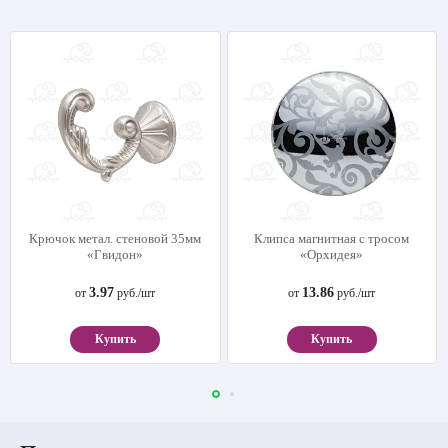
Крючок метал. стеновой 35мм
Клипса магнитная с тросом
«Гвидон»
«Орхидея»
3.97
13.86
от
руб./шт
от
руб./шт
Купить
Купить