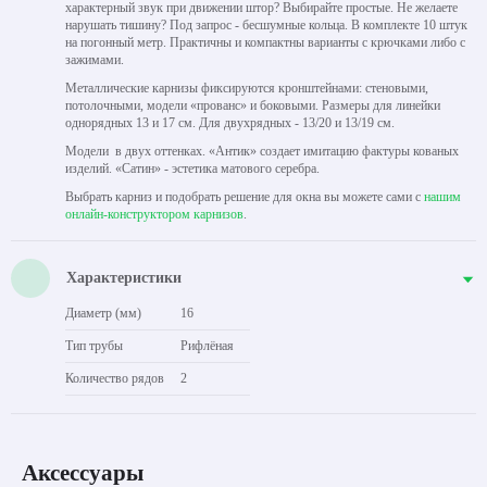
характерный звук при движении штор? Выбирайте простые. Не желаете
нарушать тишину? Под запрос - бесшумные кольца. В комплекте 10 штук
на погонный метр. Практичны и компактны варианты с крючками либо с
зажимами.
Металлические карнизы фиксируются кронштейнами: стеновыми,
потолочными, модели «прованс» и боковыми. Размеры для линейки
однорядных 13 и 17 см. Для двухрядных - 13/20 и 13/19 см.
Модели в двух оттенках. «Антик» создает имитацию фактуры кованых
изделий. «Сатин» - эстетика матового серебра.
Выбрать карниз и подобрать решение для окна вы можете сами с
нашим
онлайн-конструктором карнизов
.
Характеристики
Диаметр (мм)
16
Тип трубы
Рифлёная
Количество рядов
2
Аксессуары