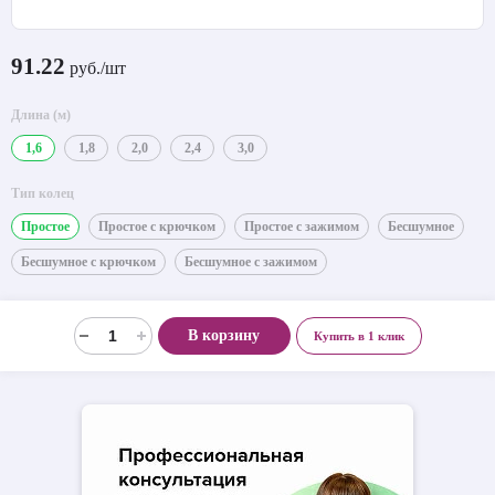
91.22
руб./шт
Длина (м)
1,6
1,8
2,0
2,4
3,0
Тип колец
Простое
Простое с крючком
Простое с зажимом
Бесшумное
Бесшумное с крючком
Бесшумное с зажимом
В корзину
Купить в 1 клик