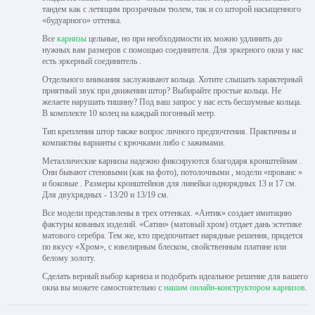
тандем как с летящим прозрачным тюлем, так и со шторой насыщенного
«будуарного» оттенка.
Все
карнизы
цельные, но при необходимости их можно удлинить до
нужных вам размеров с помощью соединителя. Для эркерного окна у нас
есть эркерный соединитель .
Отдельного внимания заслуживают кольца. Хотите слышать характерный
приятный звук при движении штор? Выбирайте простые кольца. Не
желаете нарушать тишину? Под ваш запрос у нас есть бесшумные кольца.
В комплекте 10 колец на каждый погонный метр.
Тип крепления штор также вопрос личного предпочтения. Практичны и
компактны варианты с крючками либо с зажимами.
Металлические карнизы надежно фиксируются благодаря кронштейнам .
Они бывают стеновыми (как на фото), потолочными , модели «прованс »
и боковые . Размеры кронштейнов для линейки однорядных 13 и 17 см.
Для двухрядных - 13/20 и 13/19 см.
Все модели представлены в трех оттенках. «Антик» создает имитацию
фактуры кованых изделий. «Сатин» (матовый хром) отдает дань эстетике
матового серебра. Тем же, кто предпочитает нарядные решения, придется
по вкусу «Хром», с ювелирным блеском, свойственным платине или
белому золоту.
Сделать верный выбор карниза и подобрать идеальное решение для вашего
окна вы можете самостоятельно с
нашим онлайн-конструктором карнизов
.