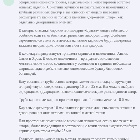
оформлении оконного проема, выдержанном в неповторимой эстетике
кованых изделий. Сочетание крупного выразительного наконечника с
трубами различных фактур в зависимости от модели позволяет
рассматривать карниз не только в качестве «держателя штор», как
отдельный декоративный элемент.
В кантри, классике, барокко или модерне «Булава» найдет себе место,
особенно если вы озаботитесь грамотным выбором штор. Особенно
гармонично со столь эстетически активным карнизом будут смотреться
тяжелые шторы, однотонные или с богатым декором.
В коллекции присутствуют три цвета карнизов и наконечника: Антик,
Сатин и Хром. В основе наконечника – причудливо изломанные
металлические линии, соединенные у основания и вершины небольшим
шариком, издали действительно напоминающие булаву былинных
богатырей.
Базу составляет труба-основа которая может иметь гладкую, крученую
или рифленую поверхность, а диаметр 16 или 25 мм. Вы можете выбрать
однорядные, двухрядные, позволяющие сочетать две разновидности штор.
Труба карниза легкая, но при этом прочная. Толщина металла - 0.6 мм.
Карнизы с диаметром 16 мм отличное решение для невысокого потолка и
декорирования окна шторами из тонкой и легкой ткани.
Для просторных помещений с высокими потолками, если у вас тяжелые
шторы, более подходящим и эстетически, с точки зрения надежности будет
карниз с диаметром трубы 25 мм.
Гладкость линий «оживляет» металл, позволяет создать гармоничный