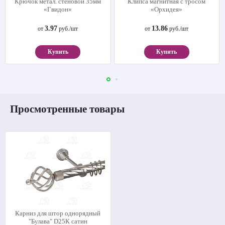
Крючок метал. стеновой 35мм
Клипса магнитная с тросом
«Гвидон»
«Орхидея»
3.97
13.86
от
руб./шт
от
руб./шт
Купить
Купить
Просмотренные товары
Карниз для штор однорядный
"Булава" D25К сатин