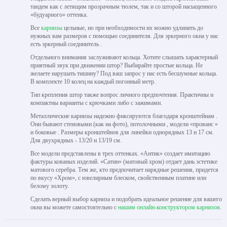
тандем как с летящим прозрачным тюлем, так и со шторой насыщенного
«будуарного» оттенка.
Все
карнизы
цельные, но при необходимости их можно удлинить до
нужных вам размеров с помощью соединителя. Для эркерного окна у нас
есть эркерный соединитель .
Отдельного внимания заслуживают кольца. Хотите слышать характерный
приятный звук при движении штор? Выбирайте простые кольца. Не
желаете нарушать тишину? Под ваш запрос у нас есть бесшумные кольца.
В комплекте 10 колец на каждый погонный метр.
Тип крепления штор также вопрос личного предпочтения. Практичны и
компактны варианты с крючками либо с зажимами.
Металлические карнизы надежно фиксируются благодаря кронштейнам .
Они бывают стеновыми (как на фото), потолочными , модели «прованс »
и боковые . Размеры кронштейнов для линейки однорядных 13 и 17 см.
Для двухрядных - 13/20 и 13/19 см.
Все модели представлены в трех оттенках. «Антик» создает имитацию
фактуры кованых изделий. «Сатин» (матовый хром) отдает дань эстетике
матового серебра. Тем же, кто предпочитает нарядные решения, придется
по вкусу «Хром», с ювелирным блеском, свойственным платине или
белому золоту.
Сделать верный выбор карниза и подобрать идеальное решение для вашего
окна вы можете самостоятельно с
нашим онлайн-конструктором карнизов
.