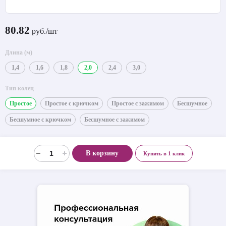
80.82
руб./шт
Длина (м)
1,4
1,6
1,8
2,0
2,4
3,0
Тип колец
Простое
Простое с крючком
Простое с зажимом
Бесшумное
Бесшумное с крючком
Бесшумное с зажимом
В корзину
Купить в 1 клик