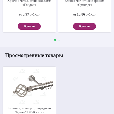
Крючок метал. стеновой 35мм
Клипса магнитная с тросом
«Гвидон»
«Орхидея»
3.97
13.86
от
руб./шт
от
руб./шт
Купить
Купить
Просмотренные товары
Карниз для штор однорядный
"Булава" D25К сатин