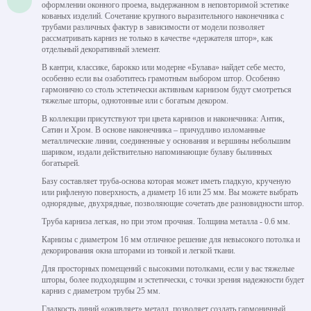
оформлении оконного проема, выдержанном в неповторимой эстетике
кованых изделий. Сочетание крупного выразительного наконечника с
трубами различных фактур в зависимости от модели позволяет
рассматривать карниз не только в качестве «держателя штор», как
отдельный декоративный элемент.
В кантри, классике, барокко или модерне «Булава» найдет себе место,
особенно если вы озаботитесь грамотным выбором штор. Особенно
гармонично со столь эстетически активным карнизом будут смотреться
тяжелые шторы, однотонные или с богатым декором.
В коллекции присутствуют три цвета карнизов и наконечника: Антик,
Сатин и Хром. В основе наконечника – причудливо изломанные
металлические линии, соединенные у основания и вершины небольшим
шариком, издали действительно напоминающие булаву былинных
богатырей.
Базу составляет труба-основа которая может иметь гладкую, крученую
или рифленую поверхность, а диаметр 16 или 25 мм. Вы можете выбрать
однорядные, двухрядные, позволяющие сочетать две разновидности штор.
Труба карниза легкая, но при этом прочная. Толщина металла - 0.6 мм.
Карнизы с диаметром 16 мм отличное решение для невысокого потолка и
декорирования окна шторами из тонкой и легкой ткани.
Для просторных помещений с высокими потолками, если у вас тяжелые
шторы, более подходящим и эстетически, с точки зрения надежности будет
карниз с диаметром трубы 25 мм.
Гладкость линий «оживляет» металл, позволяет создать гармоничный