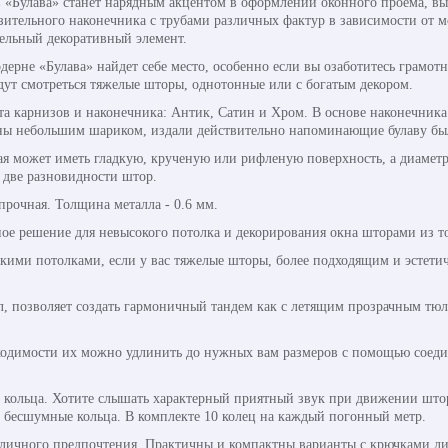
 «Булава» станет нарядным акцентом в оформлении оконного проема, в
ительного наконечника с трубами различных фактур в зависимости от мо
дельный декоративный элемент.
одерне «Булава» найдет себе место, особенно если вы озаботитесь грам
дут смотреться тяжелые шторы, однотонные или с богатым декором.
та карнизов и наконечника: Антик, Сатин и Хром. В основе наконечник
ны небольшим шариком, издали действительно напоминающие булаву бы
рая может иметь гладкую, крученую или рифленую поверхность, а диамет
 две разновидности штор.
 прочная. Толщина металла - 0.6 мм.
ое решение для невысокого потолка и декорирования окна шторами из то
ими потолками, если у вас тяжелые шторы, более подходящим и эстетиче
л, позволяет создать гармоничный тандем как с летящим прозрачным тюл
одимости их можно удлинить до нужных вам размеров с помощью соедини
кольца. Хотите слышать характерный приятный звук при движении штор
ь бесшумные кольца. В комплекте 10 колец на каждый погонный метр.
 личного предпочтения. Практичны и компактны варианты с крючками ли