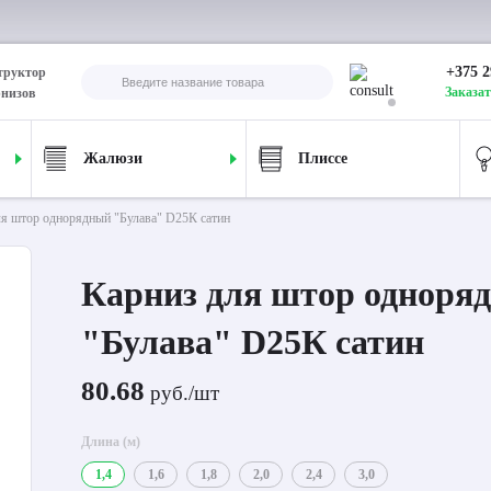
+375 2
труктор
Заказат
рнизов
Жалюзи
Плиссе
ля штор однорядный "Булава" D25К сатин
Карниз для штор одноря
"Булава" D25К сатин
80.68
руб./шт
Длина (м)
1,4
1,6
1,8
2,0
2,4
3,0