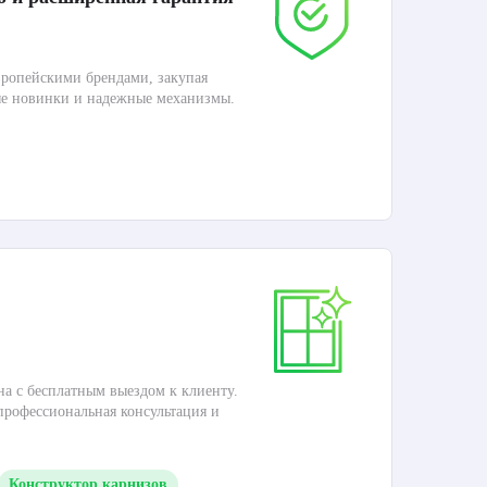
ропейскими брендами, закупая
Дос
ые новинки и надежные механизмы.
Раб
П
Ка
на с бесплатным выездом к клиенту.
Это
 профессиональная консультация и
кар
Конструктор карнизов
М