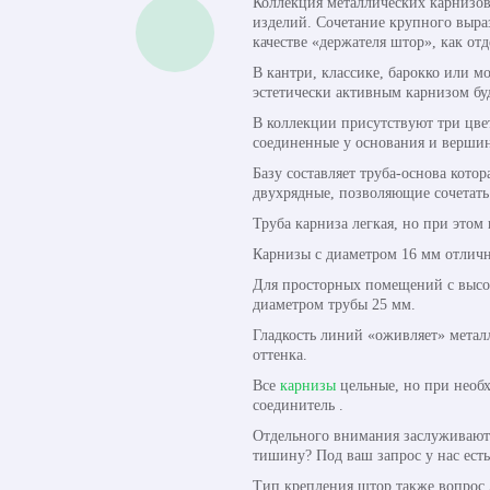
Коллекция металлических карнизов
изделий. Сочетание крупного выраз
качестве «держателя штор», как от
В кантри, классике, барокко или м
эстетически активным карнизом бу
В коллекции присутствуют три цве
соединенные у основания и верши
Базу составляет труба-основа кото
двухрядные, позволяющие сочетать
Труба карниза легкая, но при этом
Карнизы с диаметром 16 мм отличн
Для просторных помещений с высок
диаметром трубы 25 мм.
Гладкость линий «оживляет» метал
оттенка.
Все
карнизы
цельные, но при необх
соединитель .
Отдельного внимания заслуживают 
тишину? Под ваш запрос у нас ест
Тип крепления штор также вопрос