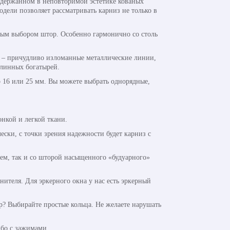
ыдержанном в неповторимой эстетике кованых
дели позволяет рассматривать карниз не только в
отным выбором штор. Особенно гармонично со столь
а – причудливо изломанные металлические линии,
линных богатырей.
р 16 или 25 мм. Вы можете выбрать однорядные,
нкой и легкой ткани.
ски, с точки зрения надежности будет карниз с
ем, так и со шторой насыщенного «будуарного»
теля. Для эркерного окна у нас есть эркерный
? Выбирайте простые кольца. Не желаете нарушать
бо с зажимами.