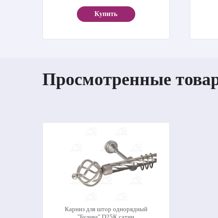
Купить
Просмотренные това
Карниз для штор однорядный
"Булава" D25К сатин