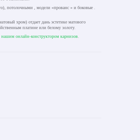
), потолочными , модели «прованс » и боковые .
атовый хром) отдает дань эстетике матового
ойственным платине или белому золоту.
с
нашим онлайн-конструктором карнизов
.