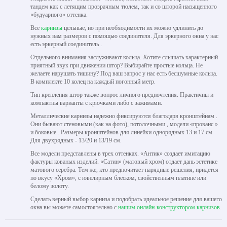
тандем как с летящим прозрачным тюлем, так и со шторой насыщенного
«будуарного» оттенка.
Все
карнизы
цельные, но при необходимости их можно удлинить до
нужных вам размеров с помощью соединителя. Для эркерного окна у нас
есть эркерный соединитель .
Отдельного внимания заслуживают кольца. Хотите слышать характерный
приятный звук при движении штор? Выбирайте простые кольца. Не
желаете нарушать тишину? Под ваш запрос у нас есть бесшумные кольца.
В комплекте 10 колец на каждый погонный метр.
Тип крепления штор также вопрос личного предпочтения. Практичны и
компактны варианты с крючками либо с зажимами.
Металлические карнизы надежно фиксируются благодаря кронштейнам .
Они бывают стеновыми (как на фото), потолочными , модели «прованс »
и боковые . Размеры кронштейнов для линейки однорядных 13 и 17 см.
Для двухрядных - 13/20 и 13/19 см.
Все модели представлены в трех оттенках. «Антик» создает имитацию
фактуры кованых изделий. «Сатин» (матовый хром) отдает дань эстетике
матового серебра. Тем же, кто предпочитает нарядные решения, придется
по вкусу «Хром», с ювелирным блеском, свойственным платине или
белому золоту.
Сделать верный выбор карниза и подобрать идеальное решение для вашего
окна вы можете самостоятельно с
нашим онлайн-конструктором карнизов
.