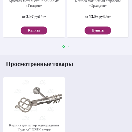
Крючок метал. стеновой 35мм
Клипса магнитная с тросом
«Гвидон»
«Орхидея»
3.97
13.86
от
руб./шт
от
руб./шт
Купить
Купить
Просмотренные товары
Карниз для штор однорядный
"Булава" D25К сатин