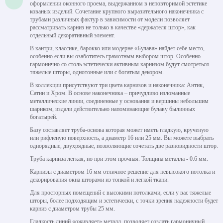
оформлении оконного проема, выдержанном в неповторимой эстетике
кованых изделий. Сочетание крупного выразительного наконечника с
трубами различных фактур в зависимости от модели позволяет
рассматривать карниз не только в качестве «держателя штор», как
отдельный декоративный элемент.
В кантри, классике, барокко или модерне «Булава» найдет себе место,
особенно если вы озаботитесь грамотным выбором штор. Особенно
гармонично со столь эстетически активным карнизом будут смотреться
тяжелые шторы, однотонные или с богатым декором.
В коллекции присутствуют три цвета карнизов и наконечника: Антик,
Сатин и Хром. В основе наконечника – причудливо изломанные
металлические линии, соединенные у основания и вершины небольшим
шариком, издали действительно напоминающие булаву былинных
богатырей.
Базу составляет труба-основа которая может иметь гладкую, крученую
или рифленую поверхность, а диаметр 16 или 25 мм. Вы можете выбрать
однорядные, двухрядные, позволяющие сочетать две разновидности штор.
Труба карниза легкая, но при этом прочная. Толщина металла - 0.6 мм.
Карнизы с диаметром 16 мм отличное решение для невысокого потолка и
декорирования окна шторами из тонкой и легкой ткани.
Для просторных помещений с высокими потолками, если у вас тяжелые
шторы, более подходящим и эстетически, с точки зрения надежности будет
карниз с диаметром трубы 25 мм.
Гладкость линий «оживляет» металл, позволяет создать гармоничный