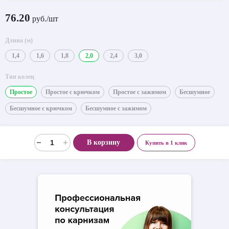
76.20
руб./шт
Длина (м)
1,4
1,6
1,8
2,0
2,4
3,0
Тип колец
Простое
Простое с крючком
Простое с зажимом
Бесшумное
Бесшумное с крючком
Бесшумное с зажимом
В корзину
Купить в 1 клик