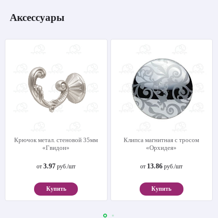
Аксессуары
Крючок метал. стеновой 35мм
Клипса магнитная с тросом
«Гвидон»
«Орхидея»
3.97
13.86
от
руб./шт
от
руб./шт
Купить
Купить