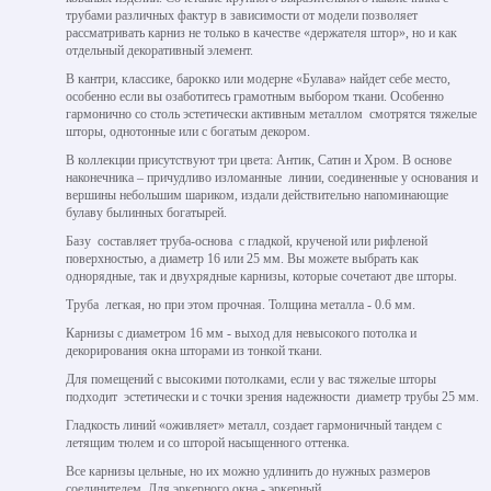
трубами различных фактур в зависимости от модели позволяет
рассматривать карниз не только в качестве «держателя штор», но и как
отдельный декоративный элемент.
В кантри, классике, барокко или модерне «Булава» найдет себе место,
особенно если вы озаботитесь грамотным выбором ткани. Особенно
гармонично со столь эстетически активным металлом смотрятся тяжелые
шторы, однотонные или с богатым декором.
В коллекции присутствуют три цвета: Антик, Сатин и Хром. В основе
наконечника – причудливо изломанные линии, соединенные у основания и
вершины небольшим шариком, издали действительно напоминающие
булаву былинных богатырей.
Базу составляет труба-основа с гладкой, крученой или рифленой
поверхностью, а диаметр 16 или 25 мм. Вы можете выбрать как
однорядные, так и двухрядные карнизы, которые сочетают две шторы.
Труба легкая, но при этом прочная. Толщина металла - 0.6 мм.
Карнизы с диаметром 16 мм - выход для невысокого потолка и
декорирования окна шторами из тонкой ткани.
Для помещений с высокими потолками, если у вас тяжелые шторы
подходит эстетически и с точки зрения надежности диаметр трубы 25 мм.
Гладкость линий «оживляет» металл, создает гармоничный тандем с
летящим тюлем и со шторой насыщенного оттенка.
Все карнизы цельные, но их можно удлинить до нужных размеров
соединителем. Для эркерного окна - эркерный.