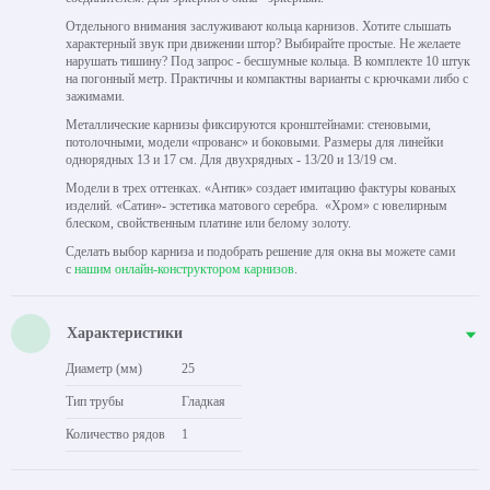
Отдельного внимания заслуживают кольца карнизов. Хотите слышать
характерный звук при движении штор? Выбирайте простые. Не желаете
нарушать тишину? Под запрос - бесшумные кольца. В комплекте 10 штук
на погонный метр. Практичны и компактны варианты с крючками либо с
зажимами.
Металлические карнизы фиксируются кронштейнами: стеновыми,
потолочными, модели «прованс» и боковыми. Размеры для линейки
однорядных 13 и 17 см. Для двухрядных - 13/20 и 13/19 см.
Модели в трех оттенках. «Антик» создает имитацию фактуры кованых
изделий. «Сатин»- эстетика матового серебра. «Хром» с ювелирным
блеском, свойственным платине или белому золоту.
Сделать выбор карниза и подобрать решение для окна вы можете сами
с
нашим онлайн-конструктором карнизов
.
Характеристики
Диаметр (мм)
25
Тип трубы
Гладкая
Количество рядов
1