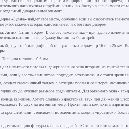
 «Булава» станет нарядным акцентом в оформлении оконного проема, в
ительного наконечника с трубами различных фактур в зависимости от мо
ак отдельный декоративный элемент.
одерне «Булава» найдет себе место, особенно если вы озаботитесь грамо
отрятся тяжелые шторы, однотонные или с богатым декором.
та: Антик, Сатин и Хром. В основе наконечника – причудливо изломан
вительно напоминающие булаву былинных богатырей.
адкой, крученой или рифленой поверхностью, а диаметр 16 или 25 мм. В
оры.
. Толщина металла - 0.6 мм.
д для невысокого потолка и декорирования окна шторами из тонкой ткан
ми, если у вас тяжелые шторы подходит эстетически и с точки зрения 
л, создает гармоничный тандем с летящим тюлем и со шторой насыщенно
 удлинить до нужных размеров соединителем. Для эркерного окна - эрке
кольца карнизов. Хотите слышать характерный звук при движении штор
 комплекте 10 штук на погонный метр. Практичны и компактны варианты
ся кронштейнами: стеновыми, потолочными, модели «прованс» и боковы
создает имитацию фактуры кованых изделий. «Сатин»- эстетика матового