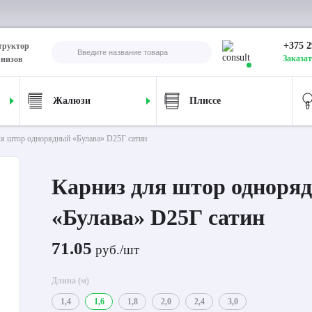
+375 2
труктор
Заказат
рнизов
Жалюзи
Плиссе
ля штор однорядный «Булава» D25Г сатин
Карниз для штор одноря
«Булава» D25Г сатин
71.05
руб./шт
Длина (м)
1,4
1,6
1,8
2,0
2,4
3,0