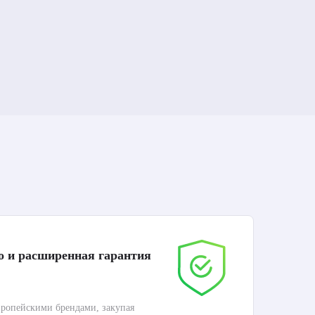
о и расширенная гарантия
До
ропейскими брендами, закупая
Дос