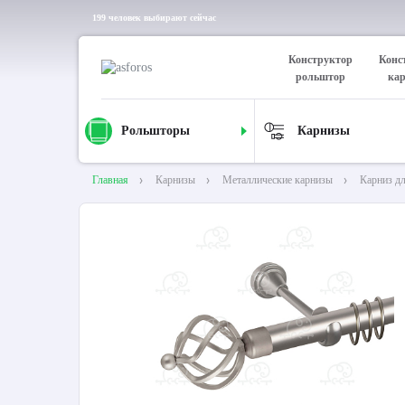
199 человек выбирают сейчас
Конструктор
Конс
рольштор
ка
Рольшторы
Карнизы
Главная
Карнизы
Металлические карнизы
Карниз д