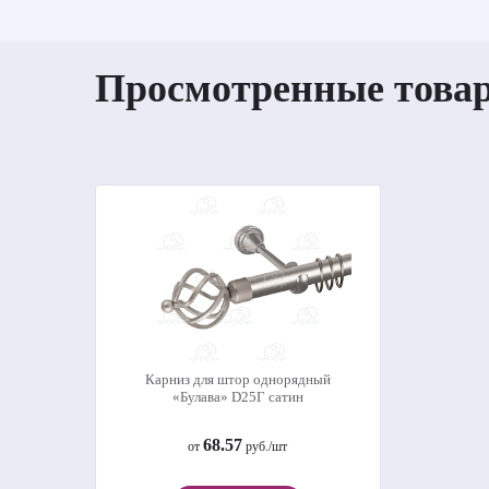
Просмотренные това
Карниз для штор однорядный
«Булава» D25Г сатин
68.57
от
руб./шт