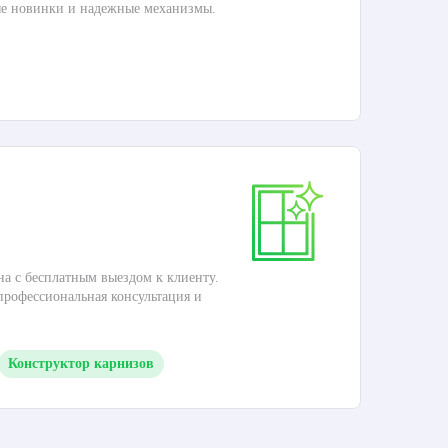
ые новинки и надежные механизмы.
Раб
П
Ка
на с бесплатным выездом к клиенту.
Это
 профессиональная консультация и
кар
Конструктор карнизов
М