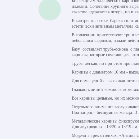
Коллекция металлических карнизов
изделий. Сочетание крупного выраз
качестве «держателя штор», но и к
В кантри, классике, барокко или м
эстетически активным металлом см
В коллекции присутствуют три цве
небольшим шариком, издали дейст
Базу составляет труба-основа с гл
карнизы, которые сочетают две шт
Труба легкая, но при этом прочная
Карнизы с диаметром 16 мм - выхо
Для помещений с высокими потолка
Гладкость линий «оживляет» метал
Все карнизы цельные, но их можно
Отдельного внимания заслуживают 
Под запрос - бесшумные кольца. В
Металлические карнизы фиксируют
Для двухрядных - 13/20 и 13/19 см.
Модели в трех оттенках. «Антик» 