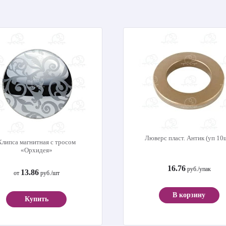
Люверс пласт. Антик (уп 10
Клипса магнитная с тросом
«Орхидея»
16.76
руб./упак
13.86
от
руб./шт
В корзину
Купить