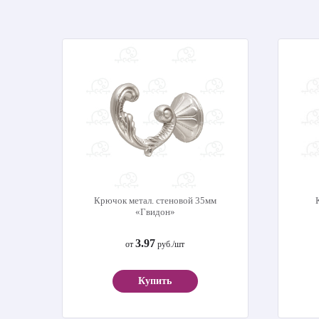
Крючок метал. стеновой 35мм
«Гвидон»
3.97
от
руб./шт
Купить