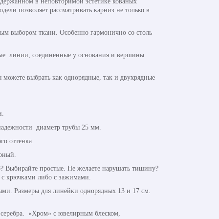
ыдержанном в неповторимой эстетике кованых
дели позволяет рассматривать карниз не только в
тным выбором ткани. Особенно гармонично со столь
ные линии, соединенные у основания и вершины
ы можете выбрать как однорядные, так и двухрядные
и.
надежности диаметр трубы 25 мм.
го оттенка.
рный.
? Выбирайте простые. Не желаете нарушать тишину?
 с крючками либо с зажимами.
ми. Размеры для линейки однорядных 13 и 17 см.
 серебра. «Хром» с ювелирным блеском,