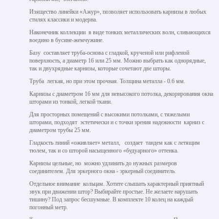
Изящество линейки «Ажур», позволяет использовать карнизы в любых
стилях классики и модерна.
Наконечник коллекции в виде тонких металлических волн, сливающихся
воедино в бусине-жемчужине.
Базу составляет труба-основа с гладкой, крученой или рифленой
поверхность, а диаметр 16 или 25 мм. Можно выбрать как однорядные,
так и двухрядные карнизы, которые сочетают две шторы.
Труба легкая, но при этом прочная. Толщина металла - 0.6 мм.
Карнизы с диаметром 16 мм для невысокого потолка, декорирования окна
шторами из тонкой, легкой ткани.
Для просторных помещений с высокими потолками, с тяжелыми
шторами, подходят эстетически и с точки зрения надежности карниз с
диаметром трубы 25 мм.
Гладкость линий «оживляет» металл, создает тандем как с летящим
тюлем, так и со шторой насыщенного «будуарного» оттенка.
Карнизы цельные, но можно удлинить до нужных размеров
соединителем. Для эркерного окна - эркерный соединитель.
Отдельное внимание кольцам. Хотите слышать характерный приятный
звук при движении штор? Выбирайте простые. Не желаете нарушать
тишину? Под запрос бесшумные. В комплекте 10 колец на каждый
погонный метр.