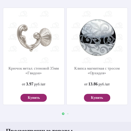
Крючок метал. стеновой 35мм
Клипса магнитная с тросом
«Гвидон»
«Орхидея»
3.97
13.86
от
руб./шт
от
руб./шт
Купить
Купить
Просмотренные товары