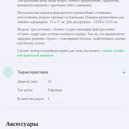
Тип крепления штор также вопрос личного предпочтения. Практичны,
компактны варианты с крючками либо с зажимами.
Металлические карнизы фиксируются кронштейнам: стеновыми,
потолочными, модели «прованс» и боковыми. Размеры кронштейнов для
линейки однорядных 13 и 17 см. Для двухрядных - 13/20 и 13/19 см.
Модели трех оттенков. «Антик» создает имитацию фактуры ковки.
«Сатин» отдает дань эстетике матового серебра. Тем же, кто предпочитает
нарядные решения «Хром», с ювелирным блеском, свойственным платине
или белому золоту.
Сделать выбор и подобрать карниз для окна, вы можете с
нашим онлайн-
конструктором карнизов
.
Характеристики
Диаметр (мм)
25
Тип трубы
Рифлёная
Количество рядов
1
Аксессуары