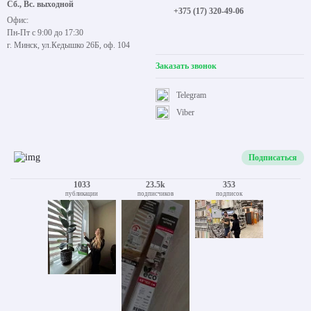
Сб., Вс. выходной
+375 (17) 320-49-06
Офис:
Пн-Пт с 9:00 до 17:30
г. Минск, ул.Кедышко 26Б, оф. 104
Заказать звонок
Telegram
Viber
Подписаться
1033
23.5k
353
публикации
подписчиков
подписок