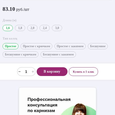
83.10
руб./шт
Длина (м)
1,6
1,8
2,0
2,4
3,0
Тип колец
Простое
Простое с крючком
Простое с зажимом
Бесшумное
Бесшумное с крючком
Бесшумное с зажимом
В корзину
Купить в 1 клик