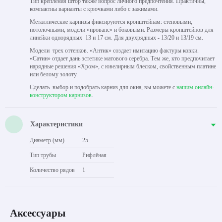
Тип крепления штор также вопрос личного предпочтения. Практичны,
компактны варианты с крючками либо с зажимами.
Металлические карнизы фиксируются кронштейнам: стеновыми,
потолочными, модели «прованс» и боковыми. Размеры кронштейнов для
линейки однорядных 13 и 17 см. Для двухрядных - 13/20 и 13/19 см.
Модели трех оттенков. «Антик» создает имитацию фактуры ковки.
«Сатин» отдает дань эстетике матового серебра. Тем же, кто предпочитает
нарядные решения «Хром», с ювелирным блеском, свойственным платине
или белому золоту.
Сделать выбор и подобрать карниз для окна, вы можете с
нашим онлайн-
конструктором карнизов
.
Характеристики
Диаметр (мм)
25
Тип трубы
Рифлёная
Количество рядов
1
Аксессуары