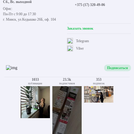
Сб., Вс. выходной
+375 (17) 320-49-06
Офис:
Пн-Пт с 9:00 до 17:30
г. Минск, ул.Кедышко 26Б, оф. 104
Заказать звонок
Telegram
Viber
Подписаться
1033
23.5k
353
публикации
подписчиков
подписок