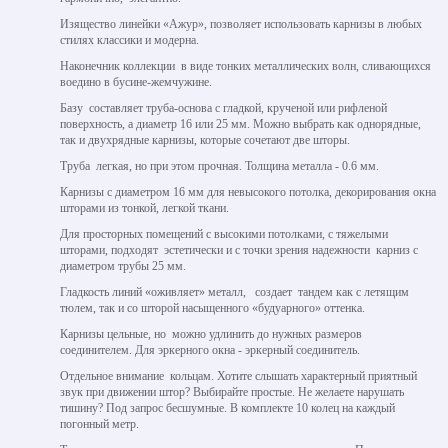
Изящество линейки «Ажур», позволяет использовать карнизы в любых
стилях классики и модерна.
Наконечник коллекции в виде тонких металлических волн, сливающихся
воедино в бусине-жемчужине.
Базу составляет труба-основа с гладкой, крученой или рифленой
поверхность, а диаметр 16 или 25 мм. Можно выбрать как однорядные,
так и двухрядные карнизы, которые сочетают две шторы.
Труба легкая, но при этом прочная. Толщина металла - 0.6 мм.
Карнизы с диаметром 16 мм для невысокого потолка, декорирования окна
шторами из тонкой, легкой ткани.
Для просторных помещений с высокими потолками, с тяжелыми
шторами, подходят эстетически и с точки зрения надежности карниз с
диаметром трубы 25 мм.
Гладкость линий «оживляет» металл, создает тандем как с летящим
тюлем, так и со шторой насыщенного «будуарного» оттенка.
Карнизы цельные, но можно удлинить до нужных размеров
соединителем. Для эркерного окна - эркерный соединитель.
Отдельное внимание кольцам. Хотите слышать характерный приятный
звук при движении штор? Выбирайте простые. Не желаете нарушать
тишину? Под запрос бесшумные. В комплекте 10 колец на каждый
погонный метр.