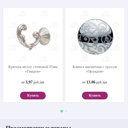
Крючок метал. стеновой 35мм
Клипса магнитная с тросом
«Гвидон»
«Орхидея»
3.97
13.86
от
руб./шт
от
руб./шт
Купить
Купить
Просмотренные товары