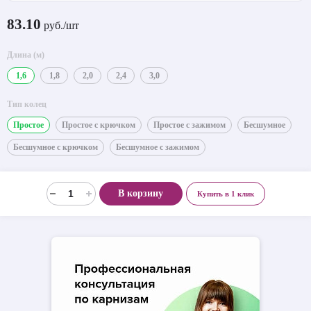
83.10
руб./шт
Длина (м)
1,6
1,8
2,0
2,4
3,0
Тип колец
Простое
Простое с крючком
Простое с зажимом
Бесшумное
Бесшумное с крючком
Бесшумное с зажимом
В корзину
Купить в 1 клик