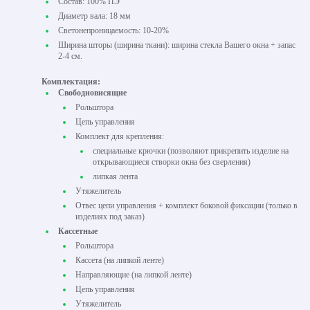
Состав: 100% ПЭ
Диаметр вала: 18 мм
Светонепроницаемость: 10-20%
Ширина шторы (ширина ткани): ширина стекла Вашего окна + запас
2-4 см.
Комплектация:
Свободновисящие
Рольштора
Цепь управления
Комплект для крепления:
специальные крючки (позволяют прикрепить изделие на
открывающиеся створки окна без сверления)
липкая лента
Утяжелитель
Отвес цепи управления + комплект боковой фиксации (только в
изделиях под заказ)
Кассетные
Рольштора
Кассета (на липкой ленте)
Направляющие (на липкой ленте)
Цепь управления
Утяжелитель