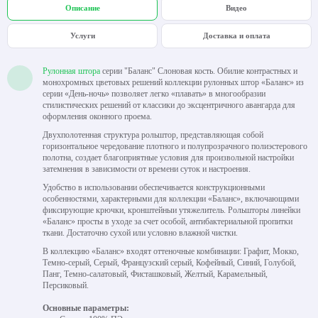
Описание
Видео
Услуги
Доставка и оплата
Рулонная штора
серии "Баланс" Слоновая кость. Обилие контрастных и
монохромных цветовых решений коллекции рулонных штор «Баланс» из
серии «День-ночь» позволяет легко «плавать» в многообразии
стилистических решений от классики до эксцентричного авангарда для
оформления оконного проема.
Двухполотенная структура рольштор, представляющая собой
горизонтальное чередование плотного и полупрозрачного полиэстерового
полотна, создает благоприятные условия для произвольной настройки
затемнения в зависимости от времени суток и настроения.
Удобство в использовании обеспечивается конструкционными
особенностями, характерными для коллекции «Баланс», включающими
фиксирующие крючки, кронштейныи утяжелитель. Рольшторы линейки
«Баланс» просты в уходе за счет особой, антибактериальной пропитки
ткани. Достаточно сухой или условно влажной чистки.
В коллекцию «Баланс» входят оттеночные комбинации: Графит, Мокко,
Темно-серый, Серый, Французский серый, Кофейный, Синий, Голубой,
Панг, Темно-салатовый, Фисташковый, Желтый, Карамельный,
Персиковый.
Основные параметры: