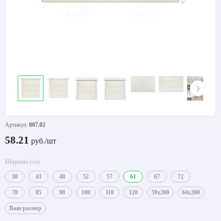
Артикул:
007.02
58.21
руб./шт
Ширина (см)
38
43
48
52
57
61
67
72
78
85
90
100
110
120
59x200
64x200
Ваш размер